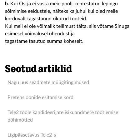
b.
Kui Ostja ei vasta meie poolt kehtestatud lepingu
sõlmimise eeldustele, näiteks ka juhul kui oled meile
korduvalt tagastanud rikutud tooteid.
Kui meil ei ole võimalik tellimust täita, siis võtame Sinuga
esimesel võimalusel ühendust ja
tagastame tasutud summa koheselt.
Seotud artiklid
Nagu uus seadmete müügitingimused
Pretensioonide esitamise kord
Tele2 tööle kandideerijate isikuandmete töötlemise
põhimõtted
Ligipääsetavus Tele2-s