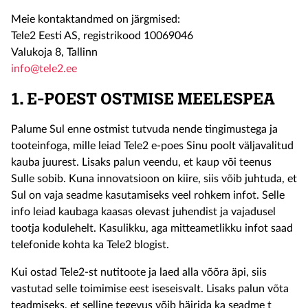
Meie kontaktandmed on järgmised:
Tele2 Eesti AS, registrikood 10069046
Valukoja 8, Tallinn
info@tele2.ee
1. E-POEST OSTMISE MEELESPEA
Palume Sul enne ostmist tutvuda nende tingimustega ja
tooteinfoga, mille leiad Tele2 e-poes Sinu poolt väljavalitud
kauba juurest. Lisaks palun veendu, et kaup või teenus
Sulle sobib. Kuna innovatsioon on kiire, siis võib juhtuda, et
Sul on vaja seadme kasutamiseks veel rohkem infot. Selle
info leiad kaubaga kaasas olevast juhendist ja vajadusel
tootja kodulehelt. Kasulikku, aga mitteametlikku infot saad
telefonide kohta ka Tele2 blogist.
Kui ostad Tele2-st nutitoote ja laed alla võõra äpi, siis
vastutad selle toimimise eest iseseisvalt. Lisaks palun võta
teadmiseks, et selline tegevus võib häirida ka seadme t