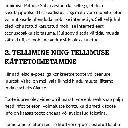
oimimist. Palume Sul arvestada ka sellega, et ilma
kasutajapoolseid lisaseadistusi tegemata võib mobiiltelefon
või nutiseade ühenduda mobiilse internetiga. Sellisel juhul
oled kohustatud kasutatud mobiilse interneti eest
teenusepakkujale tasuma. Kui soovid seda vältida, muuda
sätteid nii, et mobiilne andmeside oleks suletud.
2. TELLIMINE NING TELLIMUSE
KÄTTETOIMETAMINE
Hinnad leiad e-poes iga konkreetse toote või teenuse
juurest. Vahel on meil vajalik neid hindu muuta, jätame
endale selleks õiguse.
Toote juures olev video on illustratiivne ehk sealt saab palju
head infot telefoni võimaluste kohta, kuid ametlik toote
info on kaasas toote endaga või avaldatud tekstina.
Toimetame telefoni teel tellitud või e-poest ostetud kauba