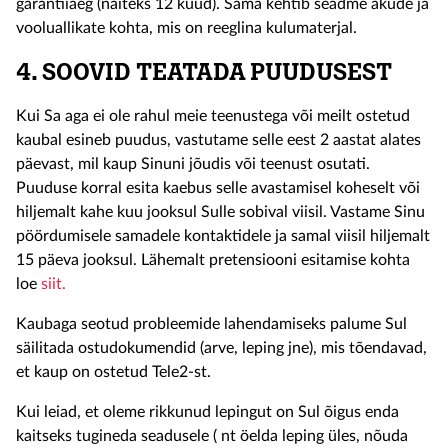
garantiiaeg (näiteks 12 kuud). Sama kehtib seadme akude ja
vooluallikate kohta, mis on reeglina kulumaterjal.
4. SOOVID TEATADA PUUDUSEST
Kui Sa aga ei ole rahul meie teenustega või meilt ostetud
kaubal esineb puudus, vastutame selle eest 2 aastat alates
päevast, mil kaup Sinuni jõudis või teenust osutati.
Puuduse korral esita kaebus selle avastamisel koheselt või
hiljemalt kahe kuu jooksul Sulle sobival viisil. Vastame Sinu
pöördumisele samadele kontaktidele ja samal viisil hiljemalt
15 päeva jooksul. Lähemalt pretensiooni esitamise kohta
loe
siit.
Kaubaga seotud probleemide lahendamiseks palume Sul
säilitada ostudokumendid (arve, leping jne), mis tõendavad,
et kaup on ostetud Tele2-st.
Kui leiad, et oleme rikkunud lepingut on Sul õigus enda
kaitseks tugineda seadusele ( nt öelda leping üles, nõuda