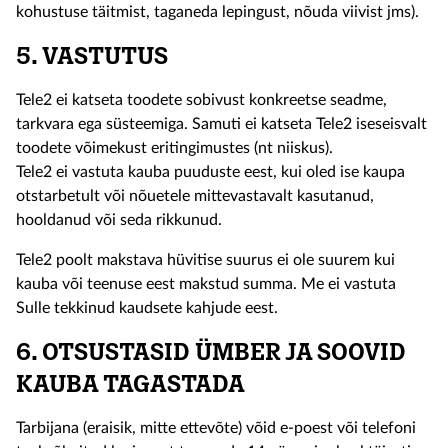
kohustuse täitmist, taganeda lepingust, nõuda viivist jms).
5. VASTUTUS
Tele2 ei katseta toodete sobivust konkreetse seadme,
tarkvara ega süsteemiga. Samuti ei katseta Tele2 iseseisvalt
toodete võimekust eritingimustes (nt niiskus).
Tele2 ei vastuta kauba puuduste eest, kui oled ise kaupa
otstarbetult või nõuetele mittevastavalt kasutanud,
hooldanud või seda rikkunud.
Tele2 poolt makstava hüvitise suurus ei ole suurem kui
kauba või teenuse eest makstud summa. Me ei vastuta
Sulle tekkinud kaudsete kahjude eest.
6. OTSUSTASID ÜMBER JA SOOVID
KAUBA TAGASTADA
Tarbijana (eraisik, mitte ettevõte) võid e-poest või telefoni