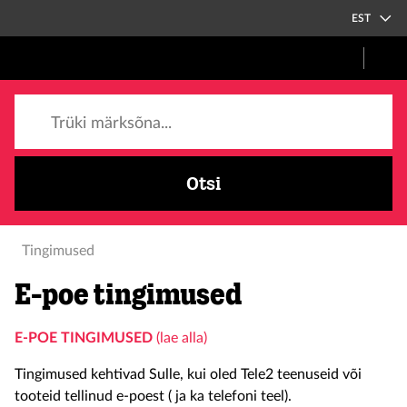
EST
Trüki märksõna...
Otsi
Tingimused
E-poe tingimused
E-POE TINGIMUSED
(lae alla)
Tingimused kehtivad Sulle, kui oled Tele2 teenuseid või
tooteid tellinud e-poest ( ja ka telefoni teel).