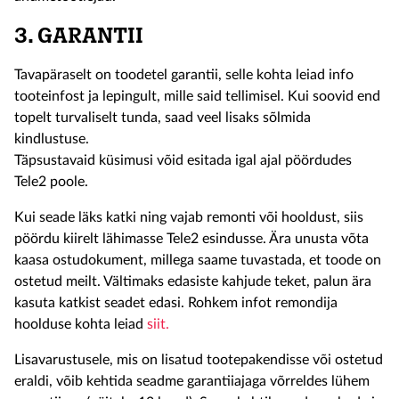
3. GARANTII
Tavapäraselt on toodetel garantii, selle kohta leiad info
tooteinfost ja lepingult, mille said tellimisel. Kui soovid end
topelt turvaliselt tunda, saad veel lisaks sõlmida
kindlustuse.
Täpsustavaid küsimusi võid esitada igal ajal pöördudes
Tele2 poole.
Kui seade läks katki ning vajab remonti või hooldust, siis
pöördu kiirelt lähimasse Tele2 esindusse. Ära unusta võta
kaasa ostudokument, millega saame tuvastada, et toode on
ostetud meilt. Vältimaks edasiste kahjude teket, palun ära
kasuta katkist seadet edasi. Rohkem infot remondija
hoolduse kohta leiad
siit.
Lisavarustusele, mis on lisatud tootepakendisse või ostetud
eraldi, võib kehtida seadme garantiiajaga võrreldes lühem