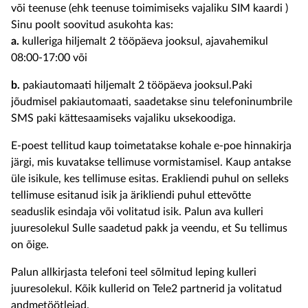
või teenuse (ehk teenuse toimimiseks vajaliku SIM kaardi )
Sinu poolt soovitud asukohta kas:
a.
kulleriga hiljemalt 2 tööpäeva jooksul, ajavahemikul
08:00-17:00 või
b.
pakiautomaati hiljemalt 2 tööpäeva jooksul.Paki
jõudmisel pakiautomaati, saadetakse sinu telefoninumbrile
SMS paki kättesaamiseks vajaliku uksekoodiga.
E-poest tellitud kaup toimetatakse kohale e-poe hinnakirja
järgi, mis kuvatakse tellimuse vormistamisel. Kaup antakse
üle isikule, kes tellimuse esitas. Erakliendi puhul on selleks
tellimuse esitanud isik ja ärikliendi puhul ettevõtte
seaduslik esindaja või volitatud isik. Palun ava kulleri
juuresolekul Sulle saadetud pakk ja veendu, et Su tellimus
on õige.
Palun allkirjasta telefoni teel sõlmitud leping kulleri
juuresolekul. Kõik kullerid on Tele2 partnerid ja volitatud
andmetöötlejad.