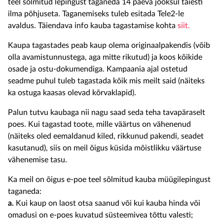
teel sõlmitud lepingust taganeda 14 päeva jooksul täiesti
ilma põhjuseta. Taganemiseks tuleb esitada Tele2-le
avaldus. Täiendava info kauba tagastamise kohta
siit.
Kaupa tagastades peab kaup olema originaalpakendis (võib
olla avamistunnustega, aga mitte rikutud) ja koos kõikide
osade ja ostu-dokumendiga. Kampaania ajal ostetud
seadme puhul tuleb tagastada kõik mis meilt said (näiteks
ka ostuga kaasas olevad kõrvaklapid).
Palun tutvu kaubaga nii nagu saad seda teha tavapäraselt
poes. Kui tagastad toote, mille väärtus on vähenenud
(näiteks oled eemaldanud kiled, rikkunud pakendi, seadet
kasutanud), siis on meil õigus küsida mõistlikku väärtuse
vähenemise tasu.
Ka meil on õigus e-poe teel sõlmitud kauba müügilepingust
taganeda:
a.
Kui kaup on laost otsa saanud või kui kauba hinda või
omadusi on e-poes kuvatud süsteemivea tõttu valesti;