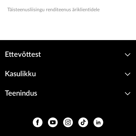
Täisteenusliisingu renditeenus äriklientidele
Ettevõttest
Kasulikku
Teenindus