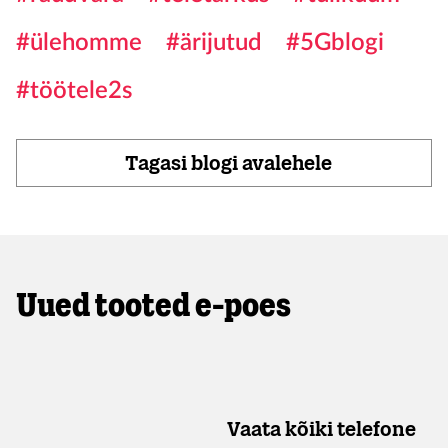
#ülehomme
#ärijutud
#5Gblogi
#töötele2s
Tagasi blogi avalehele
Uued tooted e-poes
Vaata kõiki telefone