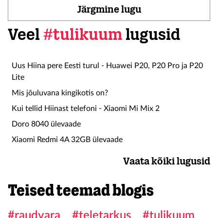
Järgmine lugu
Veel
#tulikuum
lugusid
Uus Hiina pere Eesti turul - Huawei P20, P20 Pro ja P20
Lite
Mis jõuluvana kingikotis on?
Kui tellid Hiinast telefoni - Xiaomi Mi Mix 2
Doro 8040 ülevaade
Xiaomi Redmi 4A 32GB ülevaade
Vaata kõiki lugusid
Teised teemad blogis
#raudvara
#teletarkus
#tulikuum