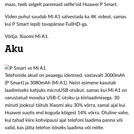
maas, teeb selgelt paremaid selfie’sid Huawei P Smart.
Video puhul suudab Mi A1 salvestada ka 4K videot, samas
kui P Smart lepib tavapärase FullHD-ga.
Võitja: Xiaomi Mi A1.
Aku
Telefonide akud on peaaegu identsed, vastavalt 3000mAh
(P Smart) ja 3080mAh (Mi A1). Neist esimene kasutab
laadimiseks kahjuks microUSB otsikut, samas kui Mi A1 on
varustatud moodsa USB-C otsiku ja kiirlaadimisega. 30
minuti jooksul täitub Xiaomi aku 30% võrra, samal ajal kui
Huawei suutis end koguda kõigest 14% võrra. Oluline vahe,
kui tahad kiire kohvipausi ajal telefoni laadima panna või
valid, kas jätta telefon ööseks laadima või mitte.