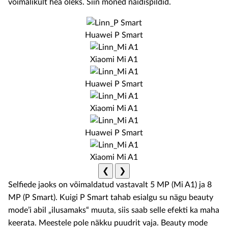
võimalikult hea oleks. Siin mõned näidispildid.
Huawei P Smart
Xiaomi Mi A1
Huawei P Smart
Xiaomi Mi A1
Huawei P Smart
Xiaomi Mi A1
❮
❯
Selfiede jaoks on võimaldatud vastavalt 5 MP (Mi A1) ja 8
MP (P Smart). Kuigi P Smart tahab esialgu su nägu beauty
mode’i abil „ilusamaks“ muuta, siis saab selle efekti ka maha
keerata. Meestele pole näkku puudrit vaja. Beauty mode