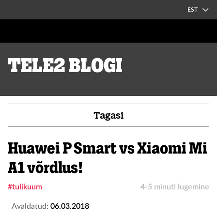
EST
Tele2 blogi
Tagasi
Huawei P Smart vs Xiaomi Mi
A1 võrdlus!
#tulikuum
4-5 minuti lugemine
Avaldatud:
06.03.2018