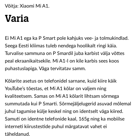
Võitja: Xiaomi Mi A1.
Varia
Ei Mi A1 ega ka P Smart pole kahjuks vee- ja tolmukindlad.
Seega Eesti kliimas tuleb nendega hoolikalt ringi käia.
Turvalise sammuna on P Smardil juba karbist välja võttes
peal ekraanikaitsekile. Mi A1-l on kile karbis sees koos
puhastuslapiga. Väga tervitatav samm.
Kõlarite asetus on telefonidel sarnane, kuid kiire käik
YouTube’s tõestas, et Mi A1 kõlar on valjem ning
kvaliteetsem. Samas on Mi A1 kõlarit lihtsam sõrmega
summutada kui P Smarti. Sõrmejäljelugerid asuvad mõlemal
juhul tagumise külje keskel ning on identselt väga kiired.
Samuti on identne telefonide kaal, 165g ning ka mobiilse
interneti kiirustestide puhul märgatavat vahet ei
täheldanud.