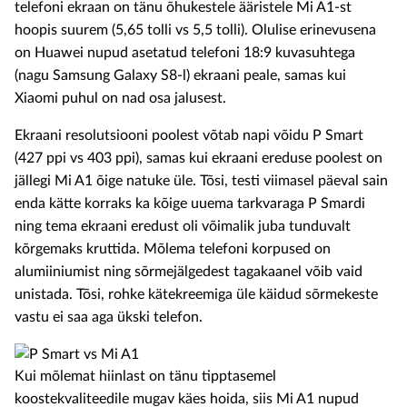
telefoni ekraan on tänu õhukestele ääristele Mi A1-st
hoopis suurem (5,65 tolli vs 5,5 tolli). Olulise erinevusena
on Huawei nupud asetatud telefoni
18:9 kuvasuhtega
(nagu Samsung Galaxy S8-l)
ekraani peale, samas kui
Xiaomi puhul on nad osa jalusest.
Ekraani resolutsiooni poolest võtab napi võidu P Smart
(427 ppi vs 403 ppi), samas kui ekraani ereduse poolest on
jällegi Mi A1 õige natuke üle. Tõsi, testi viimasel päeval sain
enda kätte korraks ka kõige uuema tarkvaraga P Smardi
ning tema ekraani eredust oli võimalik juba tunduvalt
kõrgemaks kruttida. Mõlema telefoni korpused on
alumiiniumist ning sõrmejälgedest tagakaanel võib vaid
unistada. Tõsi, rohke kätekreemiga üle käidud sõrmekeste
vastu ei saa aga ükski telefon.
Kui mõlemat hiinlast on tänu tipptasemel
koostekvaliteedile mugav käes hoida, siis Mi A1 nupud