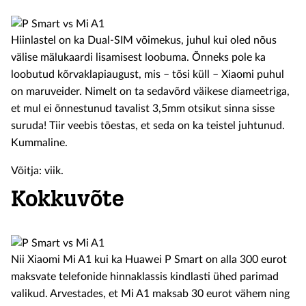
Hiinlastel on ka Dual-SIM võimekus, juhul kui oled nõus
välise mälukaardi lisamisest loobuma. Õnneks pole ka
loobutud kõrvaklapiaugust, mis – tõsi küll – Xiaomi puhul
on maruveider. Nimelt on ta sedavõrd väikese diameetriga,
et mul ei õnnestunud tavalist 3,5mm otsikut sinna sisse
suruda! Tiir veebis tõestas, et seda on ka teistel juhtunud.
Kummaline.
Võitja: viik.
Kokkuvõte
Nii Xiaomi Mi A1 kui ka Huawei P Smart on alla 300 eurot
maksvate telefonide hinnaklassis kindlasti ühed parimad
valikud. Arvestades, et Mi A1 maksab 30 eurot vähem ning