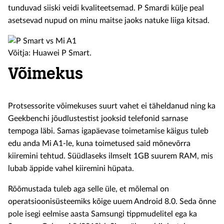
tunduvad siiski veidi kvaliteetsemad. P Smardi külje peal
asetsevad nupud on minu maitse jaoks natuke liiga kitsad.
Võitja: Huawei P Smart.
Võimekus
Protsessorite võimekuses suurt vahet ei täheldanud ning ka
Geekbenchi jõudlustestist jooksid telefonid sarnase
tempoga läbi. Samas igapäevase toimetamise käigus tuleb
edu anda Mi A1-le, kuna toimetused said mõnevõrra
kiiremini tehtud. Süüdlaseks ilmselt 1GB suurem RAM, mis
lubab äppide vahel kiiremini hüpata.
Rõõmustada tuleb aga selle üle, et mõlemal on
operatsioonisüsteemiks kõige uuem Android 8.0. Seda õnne
pole isegi eelmise aasta Samsungi tippmudelitel ega ka