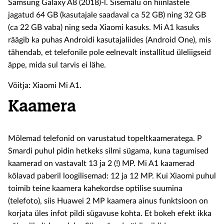
Samsung Galaxy A8 (2018)-l. Sisemälu on hiinlastele
jagatud 64 GB (kasutajale saadaval ca 52 GB) ning 32 GB
(ca 22 GB vaba) ning seda Xiaomi kasuks. Mi A1 kasuks
räägib ka puhas Androidi kasutajaliides (Android One), mis
tähendab, et telefonile pole eelnevalt installitud üleliigseid
äppe, mida sul tarvis ei lähe.
Võitja: Xiaomi Mi A1.
Kaamera
Mõlemad telefonid on varustatud topeltkaameratega. P
Smardi puhul pidin hetkeks silmi sügama, kuna tagumised
kaamerad on vastavalt 13 ja 2 (!) MP. Mi A1 kaamerad
kõlavad paberil loogilisemad: 12 ja 12 MP. Kui Xiaomi puhul
toimib teine kaamera kahekordse optilise suumina
(telefoto), siis Huawei 2 MP kaamera ainus funktsioon on
korjata üles infot pildi sügavuse kohta. Et bokeh efekt ikka