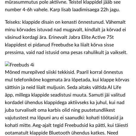
mürasummutus pole aktiivne. Teistel klappidel jääb see
number 4-6h vahele. Karp lisab laadimisaega 22h jagu.
Teiseks: klappide disain on kenasti õnnestunud. Vähemalt
minu kõrvades istuvad nad mugavalt, kindlalt ja kõrvad ei
väsinud kordagi ära. Erinevalt Jabra Elite Active 75t
klappidest ei pidanud Freebudse ka liialt kõrva sisse
pressima, vaid nad istusid oma pesas rahulikult ja vaikselt.
Mõned murepilved siiski tekkisid. Paaril korral õnnestus
mul telefonikõne kogemata ära lõpetada, kui klappe kõrvas
sättisin ja neid liialt muljusin. Seda aitaks vältida AI Life
äpp, millega klappide seadistusi muuta. Samuti jäi valitud
kordadel ühendus klappidega aktiivseks ka juhul, kui nad
juba turvaliselt oma karbis olid ning puutetundlikest
vajutustest ma lõpuni aru ei saanudki: kohati töötasid ja
kohati mitte. Aeg-ajalt tegid Freebudsid ka pätti, kui täiesti
ootamatult klappide Bluetooth ühendus katkes. Need