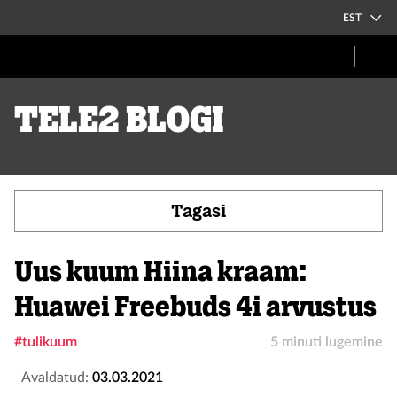
EST
Tele2 blogi
Tagasi
Uus kuum Hiina kraam:
Huawei Freebuds 4i arvustus
#tulikuum
5 minuti lugemine
Avaldatud:
03.03.2021