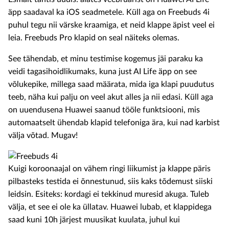
äpp saadaval ka iOS seadmetele. Küll aga on Freebuds 4i
puhul tegu nii värske kraamiga, et neid klappe äpist veel ei
leia. Freebuds Pro klapid on seal näiteks olemas.
See tähendab, et minu testimise kogemus jäi paraku ka
veidi tagasihoidlikumaks, kuna just AI Life äpp on see
võlukepike, millega saad määrata, mida iga klapi puudutus
teeb, näha kui palju on veel akut alles ja nii edasi. Küll aga
on uuendusena Huawei saanud tööle funktsiooni, mis
automaatselt ühendab klapid telefoniga ära, kui nad karbist
välja võtad. Mugav!
Kuigi koroonaajal on vähem ringi liikumist ja klappe päris
pilbasteks testida ei õnnestunud, siis kaks tõdemust siiski
leidsin. Esiteks: kordagi ei tekkinud muresid akuga. Tuleb
välja, et see ei ole ka üllatav. Huawei lubab, et klappidega
saad kuni 10h järjest muusikat kuulata, juhul kui