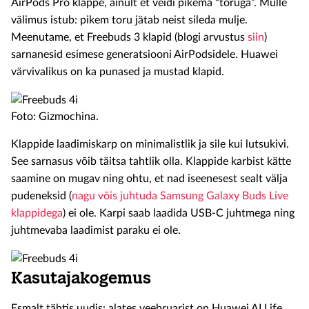
AirPods Pro klappe, ainult et veidi pikema “toruga”. Mulle
välimus istub: pikem toru jätab neist sileda mulje.
Meenutame, et Freebuds 3 klapid (blogi arvustus
siin
)
sarnanesid esimese generatsiooni AirPodsidele. Huawei
värvivalikus on ka punased ja mustad klapid.
Foto: Gizmochina.
Klappide laadimiskarp on minimalistlik ja sile kui lutsukivi.
See sarnasus võib täitsa tahtlik olla. Klappide karbist kätte
saamine on mugav ning ohtu, et nad iseenesest sealt välja
pudeneksid (
nagu võis juhtuda Samsung Galaxy Buds Live
klappidega
) ei ole. Karpi saab laadida USB-C juhtmega ning
juhtmevaba laadimist paraku ei ole.
Kasutajakogemus
Esmalt tähtis uudis: alates veebruarist on Huawei AI Life