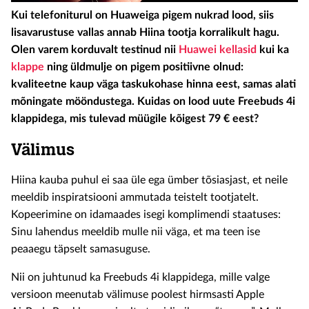
Kui telefoniturul on Huaweiga pigem nukrad lood, siis
lisavarustuse vallas annab Hiina tootja korralikult hagu.
Olen varem korduvalt testinud nii
Huawei kellasid
kui ka
klappe
ning üldmulje on pigem positiivne olnud:
kvaliteetne kaup väga taskukohase hinna eest, samas alati
mõningate mööndustega. Kuidas on lood uute Freebuds 4i
klappidega, mis tulevad müügile kõigest 79 € eest?
Välimus
Hiina kauba puhul ei saa üle ega ümber tõsiasjast, et neile
meeldib inspiratsiooni ammutada teistelt tootjatelt.
Kopeerimine on idamaades isegi komplimendi staatuses:
Sinu lahendus meeldib mulle nii väga, et ma teen ise
peaaegu täpselt samasuguse.
Nii on juhtunud ka Freebuds 4i klappidega, mille valge
versioon meenutab välimuse poolest hirmsasti Apple