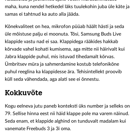
maha, kuna nendel hetkedel läks tuulekohin juba üle käte ja
samas ei tahtnud ka auto alla jääda.
Kõnekvaliteet on hea, mikrofon püüab häält hästi ja seda
üle mõistuse palju ei moonuta. Tõsi, Samsung Buds Live
klappide vastu nad ei saa. Klappidega rääkides hakkab
kõrvade vahel kohati kumisema, aga mitte nii häirivalt kui
Jabra klappide puhul, mis istuvad tihedamalt kõrvas.
Ümbritsev müra ja sahmerdamine kostub telefonikõne
puhul reeglina ka klappidesse ära. Tehisintellekt proovib
küll seda vähendada, aga alati see ei õnnestu.
Kokkuvõte
Kogu eelneva jutu paneb konteksti üks number ja selleks on
79. Sellise hinna eest nii häid klappe pole ma varem näinud.
Seda enam, et klappide alghind on tunduvalt madalam kui
vanemate Freebuds 3 ja 3i oma.