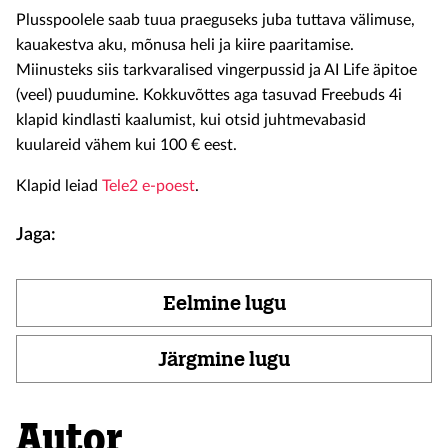
Plusspoolele saab tuua praeguseks juba tuttava välimuse,
kauakestva aku, mõnusa heli ja kiire paaritamise.
Miinusteks siis tarkvaralised vingerpussid ja AI Life äpitoe
(veel) puudumine. Kokkuvõttes aga tasuvad Freebuds 4i
klapid kindlasti kaalumist, kui otsid juhtmevabasid
kuulareid vähem kui 100 € eest.
Klapid leiad
Tele2 e-poest
.
Jaga:
Eelmine lugu
Järgmine lugu
Autor