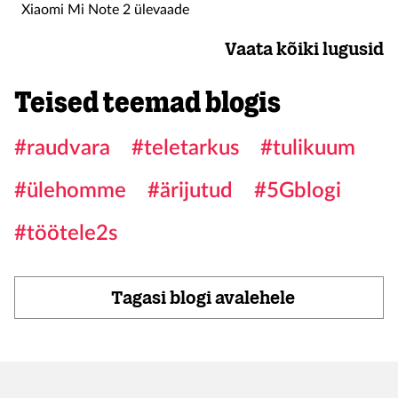
Xiaomi Mi Note 2 ülevaade
Vaata kõiki lugusid
Teised teemad blogis
#raudvara
#teletarkus
#tulikuum
#ülehomme
#ärijutud
#5Gblogi
#töötele2s
Tagasi blogi avalehele