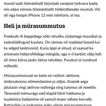
mured saab tõenäoliselt kirjutada varajase tarkvara kaela,
mis edasi minnes (tõenäoliselt) töökindlamaks muutub. Või
oli viga hoopis iPhone 12 mini telefonis, ei tea.
Heli ja mürasummutus
Freebuds 4i klappidega võib rahuliku südamega muusikat ja
taskuhäälinguid kuulata. On olemas nii madalad bassid kui
ka selged kesktoonid. Kuna äppi ei olnud, ei saanud ka
erinevate heliprofiilidega mängida, aga n-ö karbist välja heli
oli minu kõrva jaoks täitsa rahuldav. Puudust ei tundnud
millestki.
Mürasummutusel on kolm eri režiimi: aktiivne,
ümbruskonna võimendamine ja väljas. Enamik aega
jalutasin ringi aktiivse režiimiga ning tulemus oli meeldiv.
Tänavatel toimuvaga said klapid hästi hakkama ja
tuulemüra haldamine oli samuti enam-vähem korralik.
Rattasõidu ja jooksmise ajaks võtsin mürasummutuse