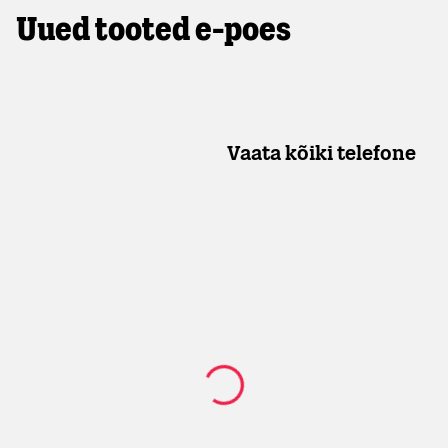
Uued tooted e-poes
Vaata kõiki telefone