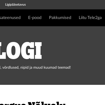
Ligipääsetavus
isateenused
E-pood
Pakkumised
Liitu Tele2ga
logi
, võrdlused, nipid ja muud kuumad teemad!