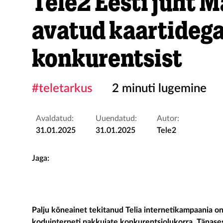
Tele2 Eesti juht 
avatud kaartidega 
konkurentsist
#teletarkus
2 minuti lugemine
Avaldatud:
Uuendatud:
Autor:
31.01.2025
31.01.2025
Tele2
Jaga:
Palju kõneainet tekitanud Telia internetikampaania o
koduinterneti pakkujate konkurentsiolukorra. Tänases Te