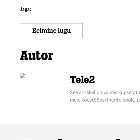
Jaga:
Eelmine lugu
Autor
Tele2
See artikkel on valmis küpsetatu
meie koostööpartnerite poolt. Lo