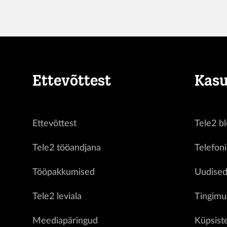
Ettevõttest
Kasu
Ettevõttest
Tele2 bl
Tele2 tööandjana
Telefon
Tööpakkumised
Uudise
Tele2 leviala
Tingimu
Meediapäringud
Küpsist