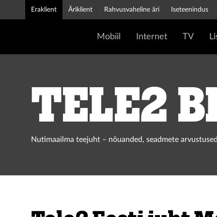
Eraklient
Äriklient
Rahvusvaheline äri
Iseteenindus
Mobiil
Internet
TV
L
Tele2 b
Nutimaailma teejuht – nõuanded, seadmete arvustused