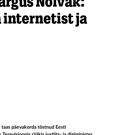
Margus Nõlvak:
internetist ja
n taas päevakorda tõstnud Eesti
revisioonis rääkis justiits- ja digiminister