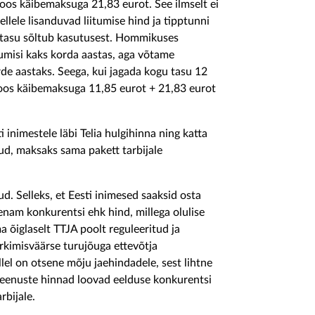
oos käibemaksuga 21,83 eurot. See ilmselt ei
llele lisanduvad liitumise hind ja tipptunni
stasu sõltub kasutusest. Hommikuses
kumisi kaks korda aastas, aga võtame
rde aastaks. Seega, kui jagada kogu tasu 12
koos käibemaksuga 11,85 eurot + 21,83 eurot
inimestele läbi Telia hulgihinna ning katta
ud, maksaks sama pakett tarbijale
d. Selleks, et Eesti inimesed saaksid osta
 enam konkurentsi ehk hind, millega olulise
 õiglaselt TTJA poolt reguleeritud ja
imisväärse turujõuga ettevõtja
llel on otsene mõju jaehindadele, sest lihtne
teenuste hinnad loovad eelduse konkurentsi
rbijale.