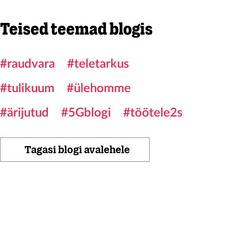
Teised teemad blogis
#raudvara
#teletarkus
#tulikuum
#ülehomme
#ärijutud
#5Gblogi
#töötele2s
Tagasi blogi avalehele