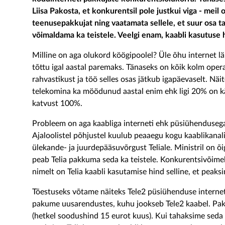
Liisa Pakosta, et konkurentsil pole justkui viga - mei
teenusepakkujat ning vaatamata sellele, et suur osa tar
võimaldama ka teistele. Veelgi enam, kaabli kasutuse
Milline on aga olukord köögipoolel? Üle õhu internet l
tõttu igal aastal paremaks. Tänaseks on kõik kolm oper
rahvastikust ja töö selles osas jätkub igapäevaselt. Nä
telekomina ka möödunud aastal enim ehk ligi 20% on kä
katvust 100%.
Probleem on aga kaabliga interneti ehk püsiühendusega, 
Ajaloolistel põhjustel kuulub peaaegu kogu kaablikanal
ülekande- ja juurdepääsuvõrgust Teliale. Ministril on õig
peab Telia pakkuma seda ka teistele. Konkurentsivõimel
nimelt on Telia kaabli kasutamise hind selline, et peak
Tõestuseks võtame näiteks Tele2 püsiühenduse interne
pakume uusarendustes, kuhu jookseb Tele2 kaabel. Pake
(hetkel soodushind 15 eurot kuus). Kui tahaksime seda 