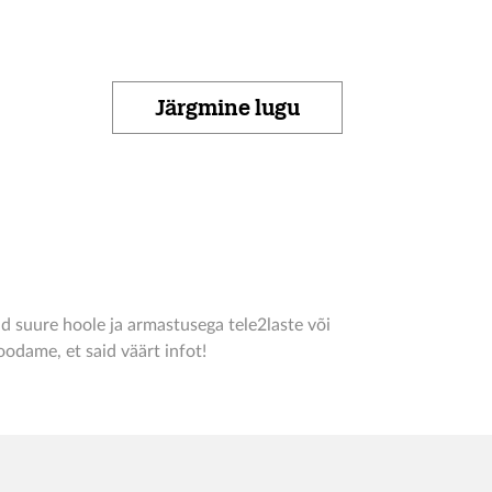
Järgmine lugu
d suure hoole ja armastusega tele2laste või
odame, et said väärt infot!