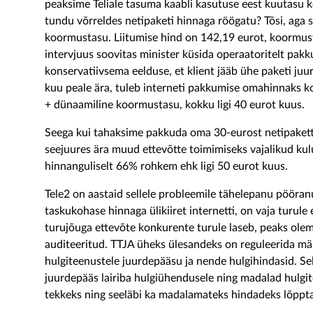
peaksime Teliale tasuma kaabli kasutuse eest kuutasu k
tundu võrreldes netipaketi hinnaga röögatu? Tõsi, aga se
koormustasu. Liitumise hind on 142,19 eurot, koormu
intervjuus soovitas minister küsida operaatoritelt pak
konservatiivsema eelduse, et klient jääb ühe paketi juu
kuu peale ära, tuleb interneti pakkumise omahinnaks 
+ dünaamiline koormustasu, kokku ligi 40 eurot kuus.
Seega kui tahaksime pakkuda oma 30-eurost netipaketti 
seejuures ära muud ettevõtte toimimiseks vajalikud kul
hinnanguliselt 66% rohkem ehk ligi 50 eurot kuus.
Tele2 on aastaid sellele probleemile tähelepanu pööranu
taskukohase hinnaga ülikiiret internetti, on vaja turule
turujõuga ettevõte konkurente turule laseb, peaks olema
auditeeritud. TTJA üheks ülesandeks on reguleerida märk
hulgiteenustele juurdepääsu ja nende hulgihindasid. Se
juurdepääs lairiba hulgiühendusele ning madalad hulgi
tekkeks ning seeläbi ka madalamateks hindadeks lõppta