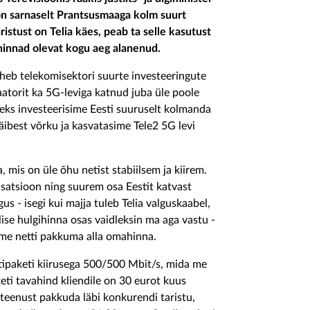
l on sarnaselt Prantsusmaaga kolm suurt
istust on Telia käes, peab ta selle kasutust
 hinnad olevat kogu aeg alanenud.
äheb telekomisektori suurte investeeringute
aatorit ka 5G-leviga katnud juba üle poole
iteks investeerisime Eesti suuruselt kolmanda
ibest võrku ja kasvatasime Tele2 5G levi
mis on üle õhu netist stabiilsem ja kiirem.
isatsioon ning suurem osa Eestit katvast
us - isegi kui majja tuleb Telia valguskaabel,
ise hulgihinna osas vaidleksin ma aga vastu -
sime netti pakkuma alla omahinna.
tipaketi kiirusega 500/500 Mbit/s, mida me
ti tavahind kliendile on 30 eurot kuus
teenust pakkuda läbi konkurendi taristu,