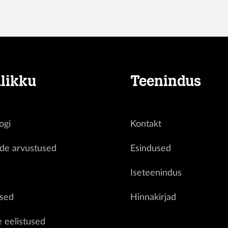
likku
Teenindus
ogi
Kontakt
ide arvustused
Esindused
d
Iseteenindus
sed
Hinnakirjad
e eelistused