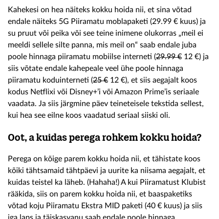
Kahekesi on hea näiteks kokku hoida nii, et sina võtad
endale näiteks 5G Piiramatu moblapaketi (29.99 € kuus) ja
su pruut või peika või see teine inimene olukorras „meil ei
meeldi sellele silte panna, mis meil on“ saab endale juba
poole hinnaga piiramatu mobiilse interneti (
29.99 €
12 €) ja
siis võtate endale kahepeale veel ühe poole hinnaga
piiramatu koduinterneti (
25 €
12 €), et siis aegajalt koos
kodus Netflixi või Disney+’i või Amazon Prime’is seriaale
vaadata. Ja siis järgmine päev teineteisele tekstida sellest,
kui hea see eilne koos vaadatud seriaal siiski oli.
Oot, a kuidas perega rohkem kokku hoida?
Perega on kõige parem kokku hoida nii, et tähistate koos
kõiki tähtsamaid tähtpäevi ja uurite ka niisama aegajalt, et
kuidas teistel ka läheb. (Hahaha!) A kui Piiramatust Klubist
rääkida, siis on parem kokku hoida nii, et baaspaketiks
võtad koju Piiramatu Ekstra MID paketi (40 € kuus) ja siis
iga laps ja täiskasvanu saab endale poole hinnaga