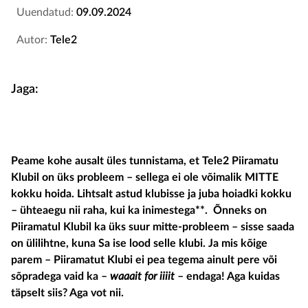
Uuendatud:
09.09.2024
Autor:
Tele2
Jaga:
Peame kohe ausalt üles tunnistama, et Tele2 Piiramatu
Klubil on üks probleem – sellega ei ole võimalik MITTE
kokku hoida. Lihtsalt astud klubisse ja juba hoiadki kokku
– ühteaegu nii raha, kui ka inimestega**. Õnneks on
Piiramatul Klubil ka üks suur mitte-probleem – sisse saada
on ülilihtne, kuna Sa ise lood selle klubi. Ja mis kõige
parem – Piiramatut Klubi ei pea tegema ainult pere või
sõpradega vaid ka –
waaait for iiiit
– endaga! Aga kuidas
täpselt siis? Aga vot nii.