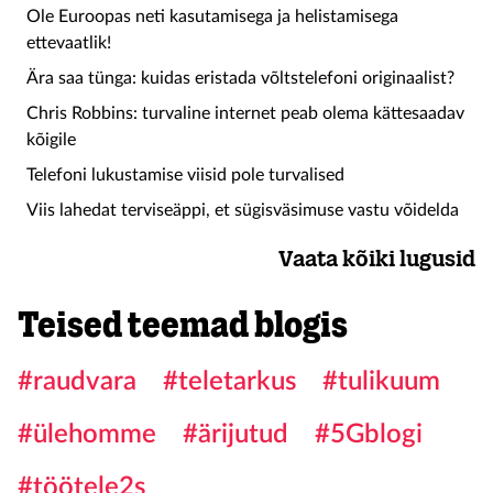
Ole Euroopas neti kasutamisega ja helistamisega
ettevaatlik!
Ära saa tünga: kuidas eristada võltstelefoni originaalist?
Chris Robbins: turvaline internet peab olema kättesaadav
kõigile
Telefoni lukustamise viisid pole turvalised
Viis lahedat terviseäppi, et sügisväsimuse vastu võidelda
Vaata kõiki lugusid
Teised teemad blogis
#raudvara
#teletarkus
#tulikuum
#ülehomme
#ärijutud
#5Gblogi
#töötele2s