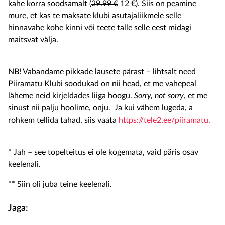
kahe korra soodsamalt (
29.99 €
12 €). Siis on peamine
mure, et kas te maksate klubi asutajaliikmele selle
hinnavahe kohe kinni või teete talle selle eest midagi
maitsvat välja.
NB! Vabandame pikkade lausete pärast – lihtsalt need
Piiramatu Klubi soodukad on nii head, et me vahepeal
läheme neid kirjeldades liiga hoogu.
Sorry, not sorry
, et me
sinust nii palju hoolime, onju. Ja kui vähem lugeda, a
rohkem tellida tahad, siis vaata
https://tele2.ee/piiramatu.
* Jah – see topelteitus ei ole kogemata, vaid päris osav
keelenali.
** Siin oli juba teine keelenali.
Jaga: