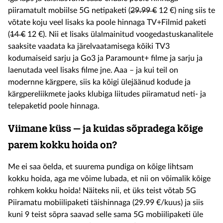
piiramatult mobiilse 5G netipaketi (
29.99 €
12 €) ning siis te
võtate koju veel lisaks ka poole hinnaga TV+Filmid paketi
(
14 €
12 €). Nii et lisaks ülalmainitud voogedastuskanalitele
saaksite vaadata ka järelvaatamisega kõiki TV3
kodumaiseid sarju ja Go3 ja Paramount+ filme ja sarju ja
laenutada veel lisaks filme jne. Aaa – ja kui teil on
modernne kärgpere, siis ka kõigi ülejäänud kodude ja
kärgpereliikmete jaoks klubiga liitudes piiramatud neti- ja
telepaketid poole hinnaga.
Viimane küss – ja kuidas sõpradega kõige
parem kokku hoida on?
Me ei saa öelda, et suurema pundiga on kõige lihtsam
kokku hoida, aga me võime lubada, et nii on võimalik kõige
rohkem kokku hoida! Näiteks nii, et üks teist võtab 5G
Piiramatu mobiilipaketi täishinnaga (29.99 €/kuus) ja siis
kuni 9 teist sõpra saavad selle sama 5G mobiilipaketi üle