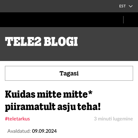
EST
Tele2 blogi
Tagasi
Kuidas mitte mitte*
piiramatult asju teha!
#teletarkus
3 minuti lugemine
Avaldatud:
09.09.2024