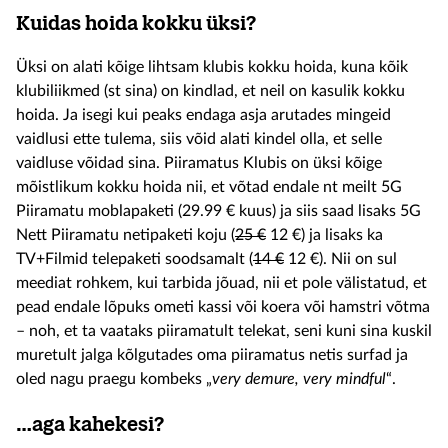
Kuidas hoida kokku üksi?
Üksi on alati kõige lihtsam klubis kokku hoida, kuna kõik
klubiliikmed (st sina) on kindlad, et neil on kasulik kokku
hoida. Ja isegi kui peaks endaga asja arutades mingeid
vaidlusi ette tulema, siis võid alati kindel olla, et selle
vaidluse võidad sina. Piiramatus Klubis on üksi kõige
mõistlikum kokku hoida nii, et võtad endale nt meilt 5G
Piiramatu moblapaketi (29.99 € kuus) ja siis saad lisaks 5G
Nett Piiramatu netipaketi koju (
25 €
12 €) ja lisaks ka
TV+Filmid telepaketi soodsamalt (
14 €
12 €). Nii on sul
meediat rohkem, kui tarbida jõuad, nii et pole välistatud, et
pead endale lõpuks ometi kassi või koera või hamstri võtma
– noh, et ta vaataks piiramatult telekat, seni kuni sina kuskil
muretult jalga kõlgutades oma piiramatus netis surfad ja
oled nagu praegu kombeks „
very demure, very mindful
“.
…aga kahekesi?