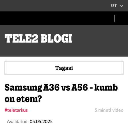
EST
Tele2 blogi
Tagasi
Samsung A36 vs A56 - kumb
on etem?
#teletarkus
5 minuti video
Avaldatud:
05.05.2025