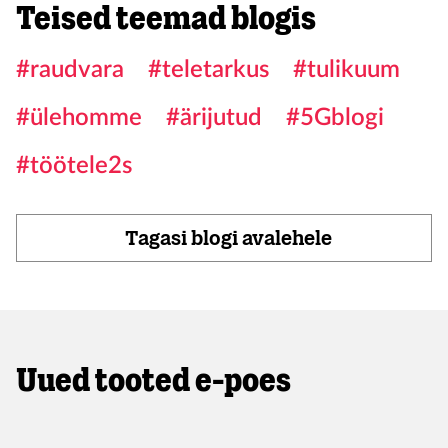
Teised teemad blogis
#raudvara
#teletarkus
#tulikuum
#ülehomme
#ärijutud
#5Gblogi
#töötele2s
Tagasi blogi avalehele
Uued tooted e-poes