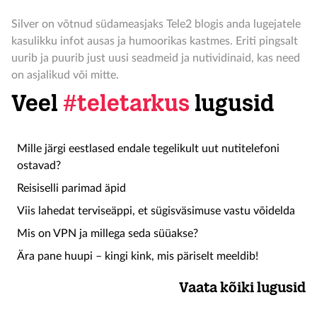
Silver on võtnud südameasjaks Tele2 blogis anda lugejatele
kasulikku infot ausas ja humoorikas kastmes. Eriti pingsalt
uurib ja puurib just uusi seadmeid ja nutividinaid, kas need
on asjalikud või mitte.
Veel
#teletarkus
lugusid
Mille järgi eestlased endale tegelikult uut nutitelefoni
ostavad?
Reisiselli parimad äpid
Viis lahedat terviseäppi, et sügisväsimuse vastu võidelda
Mis on VPN ja millega seda süüakse?
Ära pane huupi – kingi kink, mis päriselt meeldib!
Vaata kõiki lugusid