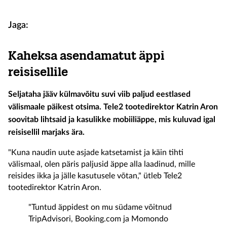
Jaga:
Kaheksa asendamatut äppi
reisisellile
Seljataha jääv külmavõitu suvi viib paljud eestlased
välismaale päikest otsima. Tele2 tootedirektor Katrin Aron
soovitab lihtsaid ja kasulikke mobiiliäppe, mis kuluvad igal
reisisellil marjaks ära.
"Kuna naudin uute asjade katsetamist ja käin tihti
välismaal, olen päris paljusid äppe alla laadinud, mille
reisides ikka ja jälle kasutusele võtan," ütleb Tele2
tootedirektor Katrin Aron.
"Tuntud äppidest on mu südame võitnud
TripAdvisori, Booking.com ja Momondo