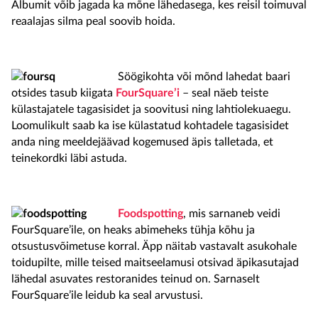
Albumit võib jagada ka mõne lähedasega, kes reisil toimuval
reaalajas silma peal soovib hoida.
Söögikohta või mõnd lahedat baari
otsides tasub kiigata
FourSquare’i
– seal näeb teiste
külastajatele tagasisidet ja soovitusi ning lahtiolekuaegu.
Loomulikult saab ka ise külastatud kohtadele tagasisidet
anda ning meeldejäävad kogemused äpis talletada, et
teinekordki läbi astuda.
Foodspotting
, mis sarnaneb veidi
FourSquare’ile, on heaks abimeheks tühja kõhu ja
otsustusvõimetuse korral. Äpp näitab vastavalt asukohale
toidupilte, mille teised maitseelamusi otsivad äpikasutajad
lähedal asuvates restoranides teinud on. Sarnaselt
FourSquare’ile leidub ka seal arvustusi.