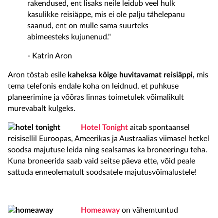
rakendused, ent lisaks neile leidub veel hulk
kasulikke reisiäppe, mis ei ole palju tähelepanu
saanud, ent on mulle sama suurteks
abimeesteks kujunenud."
- Katrin Aron
Aron tõstab esile
kaheksa kõige huvitavamat reisiäppi,
mis
tema telefonis endale koha on leidnud, et puhkuse
planeerimine ja võõras linnas toimetulek võimalikult
murevabalt kulgeks.
Hotel Tonight
aitab spontaansel
reisisellil Euroopas, Ameerikas ja Austraalias viimasel hetkel
soodsa majutuse leida ning sealsamas ka broneeringu teha.
Kuna broneerida saab vaid seitse päeva ette, võid peale
sattuda enneolematult soodsatele majutusvõimalustele!
Homeaway
on vähemtuntud