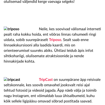
olulisemad väljendid kerge vaevaga selgeks!
Neile, kes soovivad välismaal interneti
pealt raha kokku hoida, ent võõras linnas rahumeeli ringi
uidata, sobib suurepäraselt
Triposo
. Sealt saab enne
linnaekskursiooni alla laadida kaardi, mis on
orienteerumisel suureks abiks. Ühtlasi leidub äpis infot
sihtkohariigi, olulisemate atraktsioonide ja nende
hinnakirjade kohta.
TripCast
on suurepärane äpp reisivale
seltskonnale, kes soovib omavahel jooksvalt reisi ajal
tehtud fotosid ja videoid jagada. Äpp näeb välja ja toimib
nagu Instagram, ent võimaldab luua ühisalbumeid, kuhu
kõik sellele ligipääsu omavad sõbrad postitada saavad.