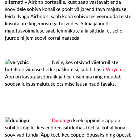
alternatiiv Airbnb portaalile, kust saab vastavalt enda
soovidele sobiva kohalike poolt väljarenditava majutuse
leida. Nagu Airbnb’s, saab koha sobivuses veenduda teiste
kasutajate kogemustega tutvudes. Silma jäänud
majutusvõimaluse saab lemmikute alla sättida, et selle
juurde hiljem soovi korral naaseda.
Neile, kes otsivad viietärniliste
hotellide viimase hetke pakkumisi, sobib hästi
Verychic
.
Äpp on kasutajasõbralik ja hea disainiga ning muudab
soodsa luksusmajutuse otsimise lausa nauditavaks.
Duolingo
keeleõppimise äpp on
sobilik kõigile, kes end reisisihtkohas tõelise kohalikuna
soovivad tunda. Äpp teeb keeleõppe lõbusaks ning õpetab