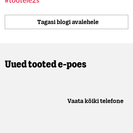
#töötele2s
Tagasi blogi avalehele
Uued tooted e-poes
Vaata kõiki telefone