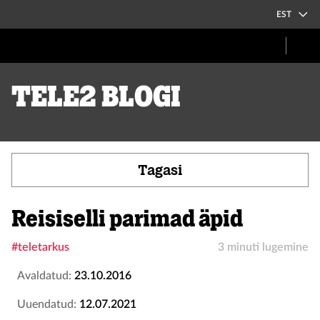
EST
Tele2 blogi
Tagasi
Reisiselli parimad äpid
#teletarkus
3 minuti lugemine
Avaldatud:
23.10.2016
Uuendatud:
12.07.2021