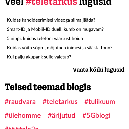
Veel
#teletarkus
lugusid
Kuidas kandideerimisel videoga silma jääda?
Smart-ID ja Mobiil-ID duell: kumb on mugavam?
5 nippi, kuidas telefoni väärtust hoida
Kuidas võita sõpru, mõjutada inimesi ja säästa tonn?
Kui palju akupank sulle valetab?
Vaata kõiki lugusid
Teised teemad blogis
#raudvara
#teletarkus
#tulikuum
#ülehomme
#ärijutud
#5Gblogi