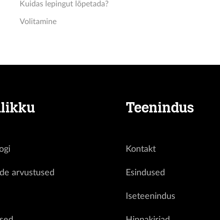
Kuidas lepingut lõpetada?
Volitamine
likku
Teenindus
ogi
Kontakt
ide arvustused
Esindused
d
Iseteenindus