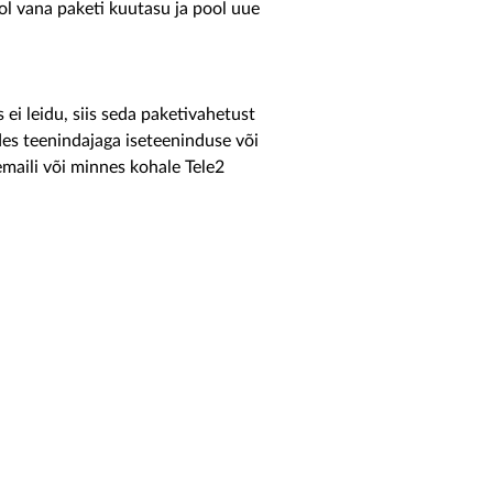
ool vana paketi kuutasu ja pool uue
 ei leidu, siis seda paketivahetust
des teenindajaga iseteeninduse või
 emaili või minnes kohale Tele2