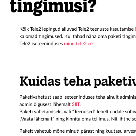
tingimusi?
Kõik Tele2 lepingud alluvad Tele2 teenuste kasutamise
ka omad tingimused. Kui tahad näha oma paketi tingimus
Tele2 iseteeninduses
minu.tele2.ee
.
Kuidas teha paketi
Paketivahetust saab iseteeninduses teha ainult adminis
admin õigusest lähemalt
SIIT
.
Paketi vahetamiseks vali "Teenused" lehelt endale sobiv
„Vaata lähemalt“ ning kinnita oma tellimus. Nii lihtne se
Pakett vahetub mõne minuti pärast ning kuutasu arves