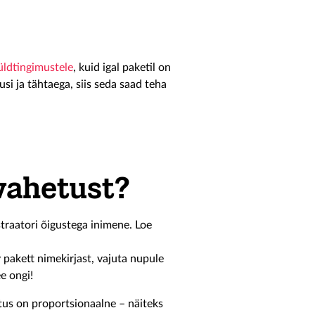
üldtingimustele
, kuid igal paketil on
i ja tähtaega, siis seda saad teha
vahetust?
traatori õigustega inimene. Loe
 pakett nimekirjast, vajuta nupule
e ongi!
tus on proportsionaalne – näiteks