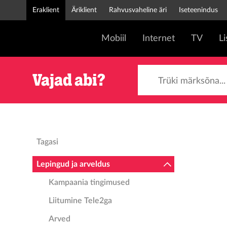
Eraklient
Äriklient
Rahvusvaheline äri
Iseteenindus
Mobiil
Internet
TV
L
Trüki märksõna...
Vajad abi?
Tagasi
Lepingud ja arveldus
Kampaania tingimused
Liitumine Tele2ga
Arved