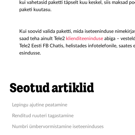
kui vahetasid paketti täpselt kuu keskel, siis maksad p
paketi kuutasu.
Kui soovid valida paketti, mida iseteeninduse nimekirjas
saad teha ainult Tele2
klienditeeninduse
abiga – vestel
Tele2 Eesti FB Chatis, helistades infotelefonile, saates
esindusse.
Seotud artiklid
Lepingu ajutine peatamine
Renditud ruuteri tagastamine
Numbri ümbervormistamine iseteeninduses