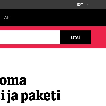
EST
Abi
Otsi
 oma
 ja paketi