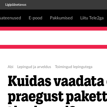
Ligipääsetavus
isateenused
E-pood
Pakkumised
Liitu Tele2ga
Abi
Lepingud ja arveldus
Toimingud lepingutega
Kuidas vaadata
praegust paketti