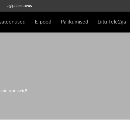
Ligipääsetavus
isateenused
E-pood
Pakkumised
Liitu Tele2ga
D
maid uudiseid!