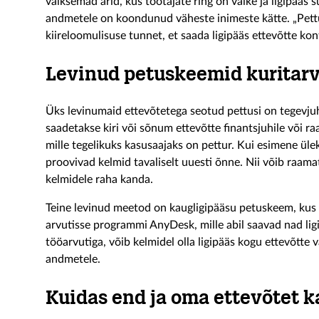
väiksemad ärid, kus töötajate ring on väike ja ligipääs s
andmetele on koondunud väheste inimeste kätte. „Pettu
kiireloomulisuse tunnet, et saada ligipääs ettevõtte kont
Levinud petuskeemid kuritarv
Üks levinumaid ettevõtetega seotud pettusi on tegevjuh
saadetakse kiri või sõnum ettevõtte finantsjuhile või r
mille tegelikuks kasusaajaks on pettur. Kui esimene ül
proovivad kelmid tavaliselt uuesti õnne. Nii võib raa
kelmidele raha kanda.
Teine levinud meetod on kaugligipääsu petuskeem, kus 
arvutisse programmi AnyDesk, mille abil saavad nad li
tööarvutiga, võib kelmidel olla ligipääs kogu ettevõtte 
andmetele.
Kuidas end ja oma ettevõtet k