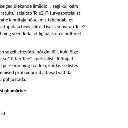
elged ülekande limiidid. „Isegi kui kelm
atuks," selgitab Tele2 IT-turvaspetsialist
 kahe kinnitaja nõue, mis tähendab, et
matupidaja heakskiitu. Lisaks soovitab Tele2
ning veenduda, et ligipääs on ainult neil
 sageli ettevõtte nõrgim lüli, kuid õige
se," ütleb Tele2 spetsialist. Töötajad
ja e-kirju ning teadma, kuidas sellistes
semised protseduurid aitavad vältida
ju põhjustada.
isi ohumärke:
ist;