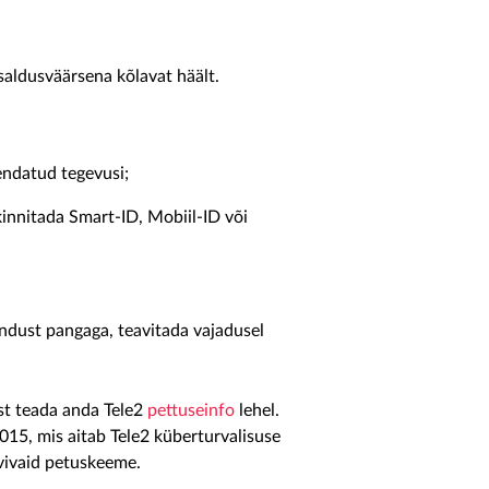
saldusväärsena kõlavat häält.
hendatud tegevusi;
kinnitada Smart-ID, Mobiil-ID või
ndust pangaga, teavitada vajadusel
st teada anda Tele2
pettuseinfo
lehel.
015, mis aitab Tele2 küberturvalisuse
evivaid petuskeeme.