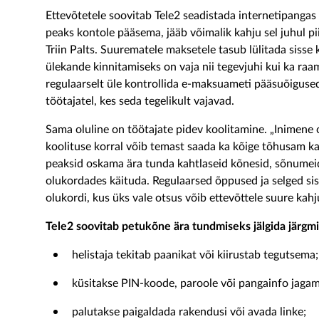
Ettevõtetele soovitab Tele2 seadistada internetipangas s
peaks kontole pääsema, jääb võimalik kahju sel juhul piir
Triin Palts. Suurematele maksetele tasub lülitada sisse
ülekande kinnitamiseks on vaja nii tegevjuhi kui ka raa
regulaarselt üle kontrollida e-maksuameti pääsuõigused 
töötajatel, kes seda tegelikult vajavad.
Sama oluline on töötajate pidev koolitamine. „Inimene on
koolituse korral võib temast saada ka kõige tõhusam kait
peaksid oskama ära tunda kahtlaseid kõnesid, sõnumeid 
olukordades käituda. Regulaarsed õppused ja selged si
olukordi, kus üks vale otsus võib ettevõttele suure kah
Tele2 soovitab petukõne ära tundmiseks jälgida järgm
helistaja tekitab paanikat või kiirustab tegutsema;
küsitakse PIN-koode, paroole või pangainfo jagam
palutakse paigaldada rakendusi või avada linke;