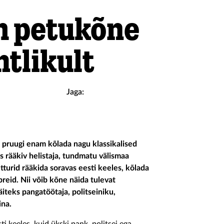
m petukõne
htlikult
Jaga:
 pruugi enam kõlada nagu klassikalised
 rääkiv helistaja, tundmatu välismaa
etturid rääkida soravas eesti keeles, kõlada
reid. Nii võib kõne näida tulevat
äiteks pangatöötaja, politseiniku,
ina.