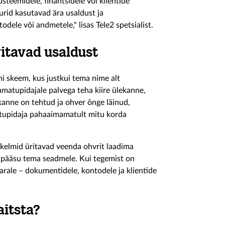
üsteemidele, finantsidele või klientide
rid kasutavad ära usaldust ja
odele või andmetele," lisas Tele2 spetsialist.
itavad usaldust
i skeem, kus justkui tema nime alt
aamatupidajale palvega teha kiire ülekanne,
ekanne on tehtud ja ohver õnge läinud,
matupidaja pahaaimamatult mitu korda
kelmid üritavad veenda ohvrit laadima
gipääsu tema seadmele. Kui tegemist on
varale – dokumentidele, kontodele ja klientide
aitsta?