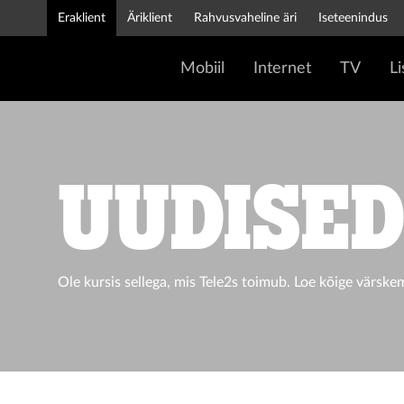
Eraklient
Äriklient
Rahvusvaheline äri
Iseteenindus
Mobiil
Internet
TV
L
UUDISE
Ole kursis sellega, mis Tele2s toimub. Loe kõige värske