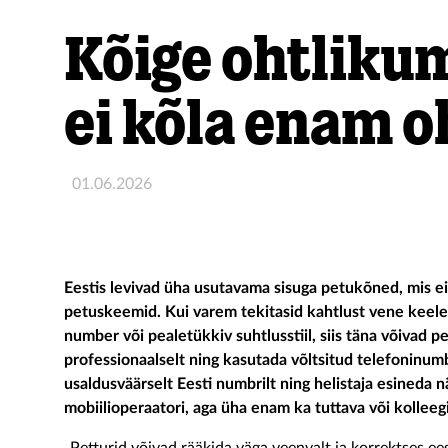
Kõige ohtliku
ei kõla enam o
01.06.2026
Eestis levivad üha usutavama sisuga petukõned, mis ei
petuskeemid. Kui varem tekitasid kahtlust vene keeles
number või pealetükkiv suhtlusstiil, siis täna võivad p
professionaalselt ning kasutada võltsitud telefoninumb
usaldusväärselt Eesti numbrilt ning helistaja esineda n
mobiilioperaatori, aga üha enam ka tuttava või kolleeg