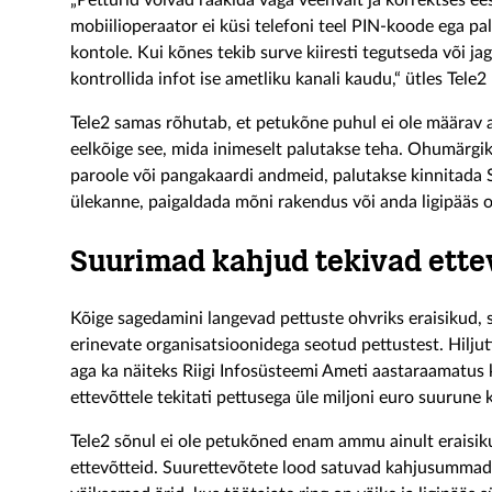
„Petturid võivad rääkida väga veenvalt ja korrektses ees
mobiilioperaator ei küsi telefoni teel PIN-koode ega pa
kontole. Kui kõnes tekib surve kiiresti tegutseda või j
kontrollida infot ise ametliku kanali kaudu,“ ütles Tele2 
Tele2 samas rõhutab, et petukõne puhul ei ole määrav ai
eelkõige see, mida inimeselt palutakse teha. Ohumärgi
paroole või pangakaardi andmeid, palutakse kinnitada 
ülekanne, paigaldada mõni rakendus või anda ligipääs
Suurimad kahjud tekivad ette
Kõige sagedamini langevad pettuste ohvriks eraisikud
erinevate organisatsioonidega seotud pettustest. Hiljut
aga ka näiteks Riigi Infosüsteemi Ameti aastaraamatus 
ettevõttele tekitati pettusega üle miljoni euro suurune 
Tele2 sõnul ei ole petukõned enam ammu ainult eraisiku
ettevõtteid. Suurettevõtete lood satuvad kahjusummade