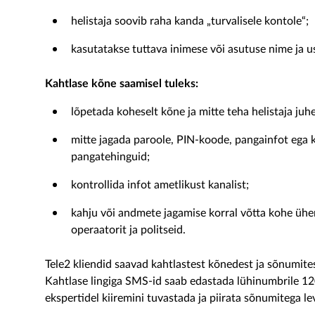
helistaja soovib raha kanda „turvalisele kontole“;
kasutatakse tuttava inimese või asutuse nime ja u
Kahtlase kõne saamisel tuleks:
lõpetada koheselt kõne ja mitte teha helistaja ju
mitte jagada paroole, PIN-koode, pangainfot ega 
pangatehinguid;
kontrollida infot ametlikust kanalist;
kahju või andmete jagamise korral võtta kohe ühe
operaatorit ja politseid.
Tele2 kliendid saavad kahtlastest kõnedest ja sõnumite
Kahtlase lingiga SMS-id saab edastada lühinumbrile 12
ekspertidel kiiremini tuvastada ja piirata sõnumitega l