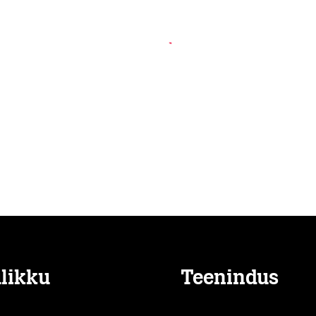
likku
Teenindus