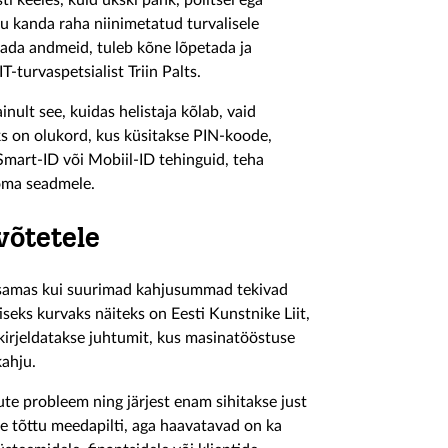
ti keeles, kuid ükski pank, politsei ega
lu kanda raha niinimetatud turvalisele
agada andmeid, tuleb kõne lõpetada ja
IT-turvaspetsialist Triin Palts.
nult see, kuidas helistaja kõlab, vaid
ks on olukord, kus küsitakse PIN-koode,
Smart-ID või Mobiil-ID tehinguid, teha
 oma seadmele.
võtetele
, samas kui suurimad kahjusummad tekivad
iseks kurvaks näiteks on Eesti Kunstnike Liit,
kirjeldatakse juhtumit, kus masinatööstuse
kahju.
te probleem ning järjest enam sihitakse just
 tõttu meedapilti, aga haavatavad on ka