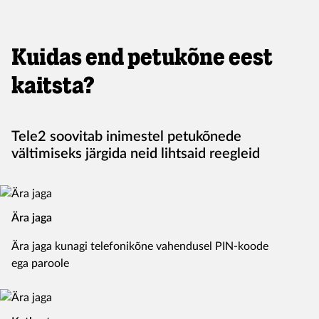
Kuidas end petukõne eest
kaitsta?
Tele2 soovitab inimestel petukõnede
vältimiseks järgida neid lihtsaid reegleid
Ära jaga
Ära jaga kunagi telefonikõne vahendusel PIN-koode
ega paroole