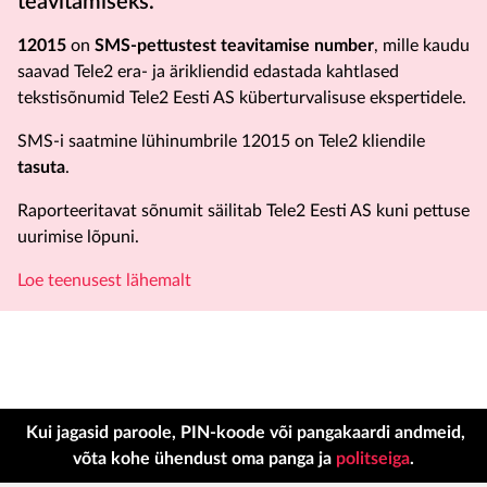
teavitamiseks.
12015
on
SMS-pettustest teavitamise number
, mille kaudu
saavad Tele2 era- ja ärikliendid edastada kahtlased
tekstisõnumid Tele2 Eesti AS küberturvalisuse ekspertidele.
SMS-i saatmine lühinumbrile
12015
on Tele2 kliendile
tasuta
.
Raporteeritavat sõnumit säilitab Tele2 Eesti AS kuni pettuse
uurimise lõpuni.
Loe teenusest lähemalt
Kui jagasid paroole, PIN-koode või pangakaardi andmeid,
võta kohe ühendust oma panga ja
politseiga
.