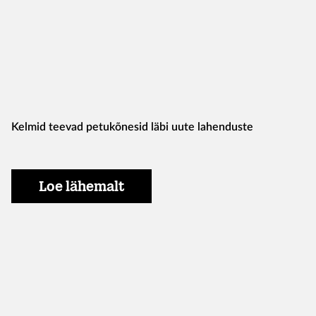
Kelmid teevad petukõnesid läbi uute lahenduste
Loe lähemalt