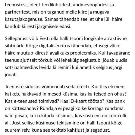
teenustest, identiteedikihtidest, andmevoogudest ja
partneritest, mis on taganud meile kiire ja mugava
kasutajakogenuse. Samas tähendab see, et ühe lüli häire
kandub kiiresti järgmisele edasi.
Sellepärast võib Eesti olla halli tsooni loogikale atraktiivne
sihtmärk. Kõrge digitaliseeritus tähendab, et isegi väike
häire muutub kiiresti avalikuks probleemiks. Kui tavapärane
teenus ajutiselt tõrkub või lehekülg aeglustub, jõuab uudis
sotsiaalmeedias levida kiiremini kui ametlik selgitus järgi
jõuab.
Teenuste sidusus võimendab seda efekti. Kui üks element
katkeb, hakkavad inimesed küsima, kas ka teised on ohus?
Kas e-teenused toimivad? Kas ID-kaart töötab? Kas pank
on kättesaadav? Ründaja ei peagi kõike korraga ründama,
vaid piisab, kui tekitada küsimus, kas süsteem on kontrolli
all. Just sellise küsimuse tekitamine on halli tsooni kõige
suurem relv, kuna see tekitab kahtlust ja segadust.