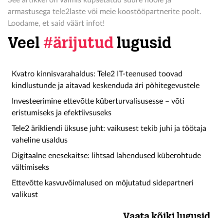
See artikkel on valmis küpsetatud suure hoole ja
armastusega tele2laste või meie koostööpartnerite poolt.
Loodame, et said väärt infot!
Veel
#ärijutud
lugusid
Kvatro kinnisvarahaldus: Tele2 IT-teenused toovad
kindlustunde ja aitavad keskenduda äri põhitegevustele
Investeerimine ettevõtte küberturvalisusesse – võti
eristumiseks ja efektiivsuseks
Tele2 ärikliendi üksuse juht: vaikusest tekib juhi ja töötaja
vaheline usaldus
Digitaalne enesekaitse: lihtsad lahendused küberohtude
vältimiseks
Ettevõtte kasvuvõimalused on mõjutatud sidepartneri
valikust
Vaata kõiki lugusid