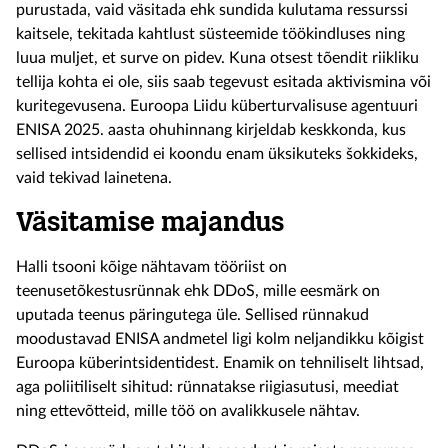
purustada, vaid väsitada ehk sundida kulutama ressurssi
kaitsele, tekitada kahtlust süsteemide töökindluses ning
luua muljet, et surve on pidev. Kuna otsest tõendit riikliku
tellija kohta ei ole, siis saab tegevust esitada aktivismina või
kuritegevusena. Euroopa Liidu küberturvalisuse agentuuri
ENISA 2025. aasta ohuhinnang kirjeldab keskkonda, kus
sellised intsidendid ei koondu enam üksikuteks šokkideks,
vaid tekivad lainetena.
Väsitamise majandus
Halli tsooni kõige nähtavam tööriist on
teenusetõkestusrünnak ehk DDoS, mille eesmärk on
uputada teenus päringutega üle. Sellised rünnakud
moodustavad ENISA andmetel ligi kolm neljandikku kõigist
Euroopa küberintsidentidest. Enamik on tehniliselt lihtsad,
aga poliitiliselt sihitud: rünnatakse riigiasutusi, meediat
ning ettevõtteid, mille töö on avalikkusele nähtav.