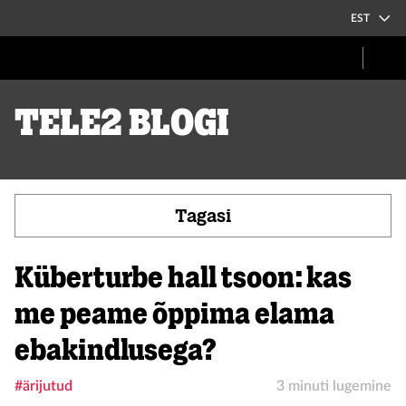
EST
Tele2 blogi
Tagasi
Küberturbe hall tsoon: kas
me peame õppima elama
ebakindlusega?
#ärijutud
3 minuti lugemine