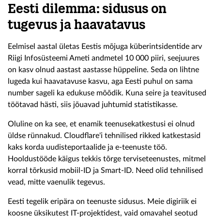
Eesti dilemma: sidusus on
tugevus ja haavatavus
Eelmisel aastal ületas Eestis mõjuga küberintsidentide arv
Riigi Infosüsteemi Ameti andmetel 10 000 piiri, seejuures
on kasv olnud aastast aastasse hüppeline. Seda on lihtne
lugeda kui haavatavuse kasvu, aga Eesti puhul on sama
number sageli ka edukuse mõõdik. Kuna seire ja teavitused
töötavad hästi, siis jõuavad juhtumid statistikasse.
Oluline on ka see, et enamik teenusekatkestusi ei olnud
üldse rünnakud. Cloudflare'i tehnilised rikked katkestasid
kaks korda uudisteportaalide ja e-teenuste töö.
Hooldustööde käigus tekkis tõrge terviseteenustes, mitmel
korral tõrkusid mobiil-ID ja Smart-ID. Need olid tehnilised
vead, mitte vaenulik tegevus.
Eesti tegelik eripära on teenuste sidusus. Meie digiriik ei
koosne üksikutest IT-projektidest, vaid omavahel seotud