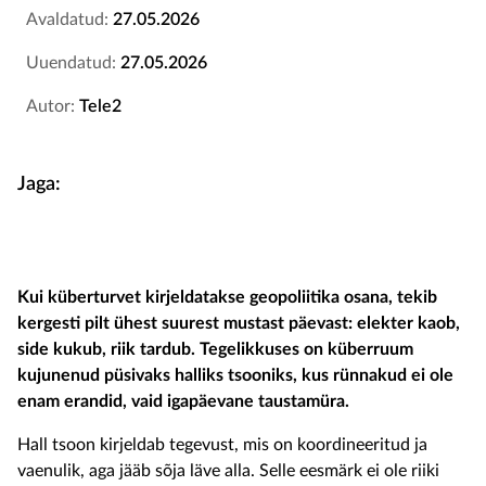
Avaldatud:
27.05.2026
Uuendatud:
27.05.2026
Autor:
Tele2
Jaga:
Kui küberturvet kirjeldatakse geopoliitika osana, tekib
kergesti pilt ühest suurest mustast päevast: elekter kaob,
side kukub, riik tardub. Tegelikkuses on küberruum
kujunenud püsivaks halliks tsooniks, kus rünnakud ei ole
enam erandid, vaid igapäevane taustamüra.
Hall tsoon kirjeldab tegevust, mis on koordineeritud ja
vaenulik, aga jääb sõja läve alla. Selle eesmärk ei ole riiki