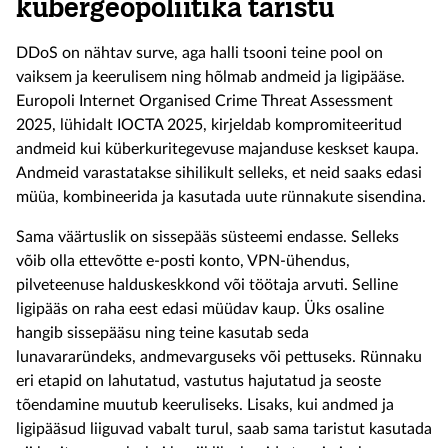
kübergeopoliitika taristu
DDoS on nähtav surve, aga halli tsooni teine pool on
vaiksem ja keerulisem ning hõlmab andmeid ja ligipääse.
Europoli Internet Organised Crime Threat Assessment
2025, lühidalt IOCTA 2025, kirjeldab kompromiteeritud
andmeid kui küberkuritegevuse majanduse keskset kaupa.
Andmeid varastatakse sihilikult selleks, et neid saaks edasi
müüa, kombineerida ja kasutada uute rünnakute sisendina.
Sama väärtuslik on sissepääs süsteemi endasse. Selleks
võib olla ettevõtte e-posti konto, VPN-ühendus,
pilveteenuse halduskeskkond või töötaja arvuti. Selline
ligipääs on raha eest edasi müüdav kaup. Üks osaline
hangib sissepääsu ning teine kasutab seda
lunavararündeks, andmevarguseks või pettuseks. Rünnaku
eri etapid on lahutatud, vastutus hajutatud ja seoste
tõendamine muutub keeruliseks. Lisaks, kui andmed ja
ligipääsud liiguvad vabalt turul, saab sama taristut kasutada