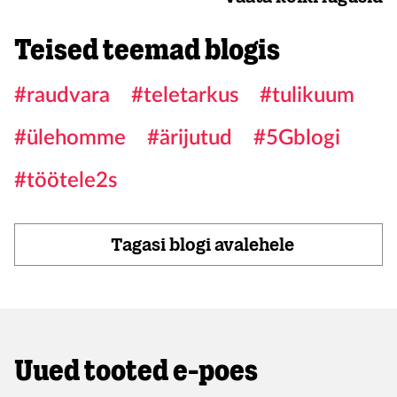
Teised teemad blogis
#raudvara
#teletarkus
#tulikuum
#ülehomme
#ärijutud
#5Gblogi
#töötele2s
Tagasi blogi avalehele
Uued tooted e-poes