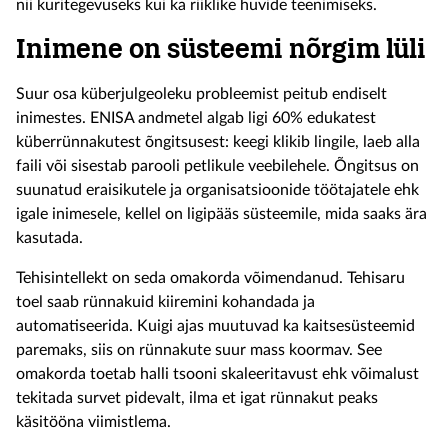
nii kuritegevuseks kui ka riiklike huvide teenimiseks.
Inimene on süsteemi nõrgim lüli
Suur osa küberjulgeoleku probleemist peitub endiselt
inimestes. ENISA andmetel algab ligi 60% edukatest
küberrünnakutest õngitsusest: keegi klikib lingile, laeb alla
faili või sisestab parooli petlikule veebilehele. Õngitsus on
suunatud eraisikutele ja organisatsioonide töötajatele ehk
igale inimesele, kellel on ligipääs süsteemile, mida saaks ära
kasutada.
Tehisintellekt on seda omakorda võimendanud. Tehisaru
toel saab rünnakuid kiiremini kohandada ja
automatiseerida. Kuigi ajas muutuvad ka kaitsesüsteemid
paremaks, siis on rünnakute suur mass koormav. See
omakorda toetab halli tsooni skaleeritavust ehk võimalust
tekitada survet pidevalt, ilma et igat rünnakut peaks
käsitööna viimistlema.