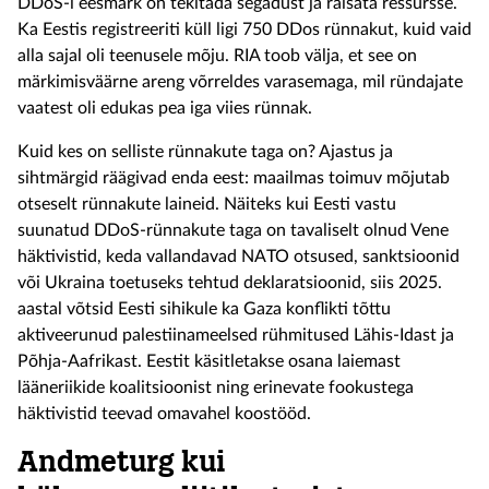
DDoS-i eesmärk on tekitada segadust ja raisata ressursse.
Ka Eestis registreeriti küll ligi 750 DDos rünnakut, kuid vaid
alla sajal oli teenusele mõju. RIA toob välja, et see on
märkimisväärne areng võrreldes varasemaga, mil ründajate
vaatest oli edukas pea iga viies rünnak.
Kuid kes on selliste rünnakute taga on? Ajastus ja
sihtmärgid räägivad enda eest: maailmas toimuv mõjutab
otseselt rünnakute laineid. Näiteks kui Eesti vastu
suunatud DDoS-rünnakute taga on tavaliselt olnud Vene
häktivistid, keda vallandavad NATO otsused, sanktsioonid
või Ukraina toetuseks tehtud deklaratsioonid, siis 2025.
aastal võtsid Eesti sihikule ka Gaza konflikti tõttu
aktiveerunud palestiinameelsed rühmitused Lähis-Idast ja
Põhja-Aafrikast. Eestit käsitletakse osana laiemast
lääneriikide koalitsioonist ning erinevate fookustega
häktivistid teevad omavahel koostööd.
Andmeturg kui