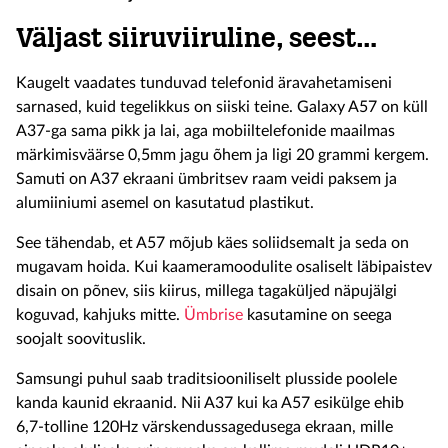
Väljast siiruviiruline, seest…
Kaugelt vaadates tunduvad telefonid äravahetamiseni
sarnased, kuid tegelikkus on siiski teine. Galaxy A57 on küll
A37-ga sama pikk ja lai, aga mobiiltelefonide maailmas
märkimisväärse 0,5mm jagu õhem ja ligi 20 grammi kergem.
Samuti on A37 ekraani ümbritsev raam veidi paksem ja
alumiiniumi asemel on kasutatud plastikut.
See tähendab, et A57 mõjub käes soliidsemalt ja seda on
mugavam hoida. Kui kaameramoodulite osaliselt läbipaistev
disain on põnev, siis kiirus, millega tagaküljed näpujälgi
koguvad, kahjuks mitte.
Ümbrise
kasutamine on seega
soojalt soovituslik.
Samsungi puhul saab traditsiooniliselt plusside poolele
kanda kaunid ekraanid. Nii A37 kui ka A57 esikülge ehib
6,7-tolline 120Hz värskendussagedusega ekraan, mille