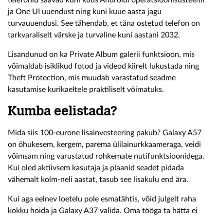
telefonid saavad kuni kuus Androidi operatsioonisüsteemi
ja One UI uuendust ning kuni kuue aasta jagu
turvauuendusi. See tähendab, et täna ostetud telefon on
tarkvaraliselt värske ja turvaline kuni aastani 2032.
Lisandunud on ka Private Album galerii funktsioon, mis
võimaldab isiklikud fotod ja videod kiirelt lukustada ning
Theft Protection, mis muudab varastatud seadme
kasutamise kurikaeltele praktiliselt võimatuks.
Kumba eelistada?
Mida siis 100-eurone lisainvesteering pakub? Galaxy A57
on õhukesem, kergem, parema ülilainurkkaameraga, veidi
võimsam ning varustatud rohkemate nutifunktsioonidega.
Kui oled aktiivsem kasutaja ja plaanid seadet pidada
vähemalt kolm-neli aastat, tasub see lisakulu end ära.
Kui aga eelnev loetelu pole esmatähtis, võid julgelt raha
kokku hoida ja Galaxy A37 valida. Oma tööga ta hätta ei