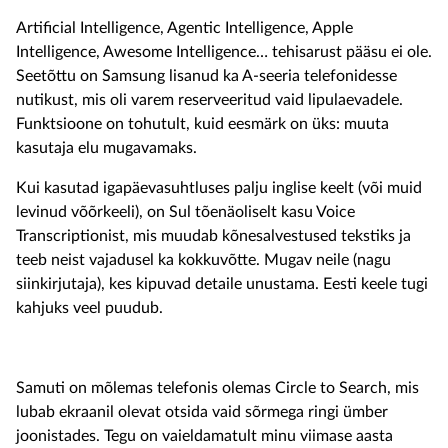
Artificial Intelligence, Agentic Intelligence, Apple
Intelligence, Awesome Intelligence… tehisarust pääsu ei ole.
Seetõttu on Samsung lisanud ka A-seeria telefonidesse
nutikust, mis oli varem reserveeritud vaid lipulaevadele.
Funktsioone on tohutult, kuid eesmärk on üks: muuta
kasutaja elu mugavamaks.
Kui kasutad igapäevasuhtluses palju inglise keelt (või muid
levinud võõrkeeli), on Sul tõenäoliselt kasu Voice
Transcriptionist, mis muudab kõnesalvestused tekstiks ja
teeb neist vajadusel ka kokkuvõtte. Mugav neile (nagu
siinkirjutaja), kes kipuvad detaile unustama. Eesti keele tugi
kahjuks veel puudub.
Samuti on mõlemas telefonis olemas Circle to Search, mis
lubab ekraanil olevat otsida vaid sõrmega ringi ümber
joonistades. Tegu on vaieldamatult minu viimase aasta