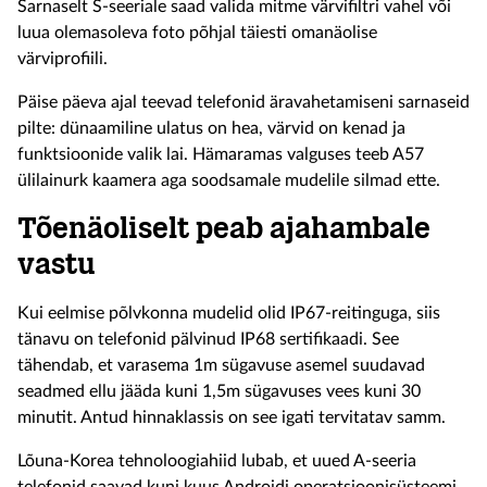
Sarnaselt S-seeriale saad valida mitme värvifiltri vahel või
luua olemasoleva foto põhjal täiesti omanäolise
värviprofiili.
Päise päeva ajal teevad telefonid äravahetamiseni sarnaseid
pilte: dünaamiline ulatus on hea, värvid on kenad ja
funktsioonide valik lai. Hämaramas valguses teeb A57
ülilainurk kaamera aga soodsamale mudelile silmad ette.
Tõenäoliselt peab ajahambale
vastu
Kui eelmise põlvkonna mudelid olid IP67-reitinguga, siis
tänavu on telefonid pälvinud IP68 sertifikaadi. See
tähendab, et varasema 1m sügavuse asemel suudavad
seadmed ellu jääda kuni 1,5m sügavuses vees kuni 30
minutit. Antud hinnaklassis on see igati tervitatav samm.
Lõuna-Korea tehnoloogiahiid lubab, et uued A-seeria