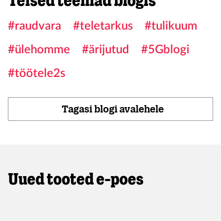
Teised teemad blogis
#raudvara
#teletarkus
#tulikuum
#ülehomme
#ärijutud
#5Gblogi
#töötele2s
Tagasi blogi avalehele
Uued tooted e-poes