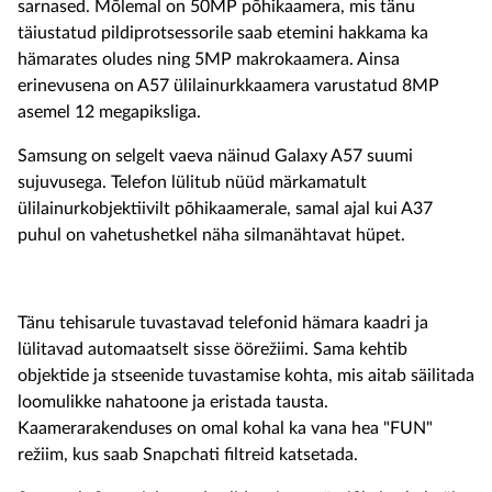
sarnased. Mõlemal on 50MP põhikaamera, mis tänu
täiustatud pildiprotsessorile saab etemini hakkama ka
hämarates oludes ning 5MP makrokaamera. Ainsa
erinevusena on A57 ülilainurkkaamera varustatud 8MP
asemel 12 megapiksliga.
Samsung on selgelt vaeva näinud Galaxy A57 suumi
sujuvusega. Telefon lülitub nüüd märkamatult
ülilainurkobjektiivilt põhikaamerale, samal ajal kui A37
puhul on vahetushetkel näha silmanähtavat hüpet.
Tänu tehisarule tuvastavad telefonid hämara kaadri ja
lülitavad automaatselt sisse öörežiimi. Sama kehtib
objektide ja stseenide tuvastamise kohta, mis aitab säilitada
loomulikke nahatoone ja eristada tausta.
Kaamerarakenduses on omal kohal ka vana hea "FUN"
režiim, kus saab Snapchati filtreid katsetada.