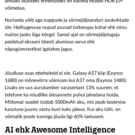
ainsaks oluliseks erinevuseks on kallima mudeli HDR10+
võimekus.
Nuriseda võib aga nuppude ja sõrmejäljeanduri asukohtade
üle. Helitugevuse nupud asuvad toitenupu kohal ehk minu
maitse jaoks liiga kõrgel. Samal ajal on sõrmejäljelugeja
peidetud ekraani täiesti alumisse serva ehk
näpugümnastikat igatahes jagus.
Jõudluse osas etteheiteid ei ole. Galaxy A57 kiip (Exynos
1680) on mõnevõrra võimsam kui A37 oma (Exynos 1480).
Lisaks on uus aurukamber varasemast 13% suurem, et
telefone ka nõudlike ülesannete puhul jahedana hoida.
Mõlemat seadet toidab 5000mAh aku, mis peab keskmise
kasutuse juures vastu kuni kaks päeva. Kui aku tühi, on
võimalik poole tunniga jõuda ligi 60% laetuseni.
AI ehk Awesome Intelligence