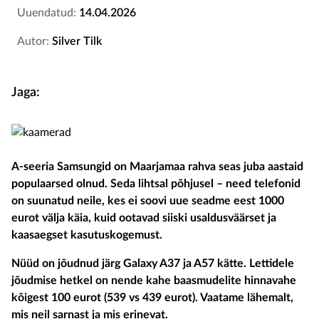
Uuendatud:
14.04.2026
Autor:
Silver Tilk
Jaga:
A-seeria Samsungid on Maarjamaa rahva seas juba aastaid
populaarsed olnud. Seda lihtsal põhjusel – need telefonid
on suunatud neile, kes ei soovi uue seadme eest 1000
eurot välja käia, kuid ootavad siiski usaldusväärset ja
kaasaegset kasutuskogemust.
Nüüd on jõudnud järg Galaxy A37 ja A57 kätte. Lettidele
jõudmise hetkel on nende kahe baasmudelite hinnavahe
kõigest 100 eurot (539 vs 439 eurot). Vaatame lähemalt,
mis neil sarnast ja mis erinevat.