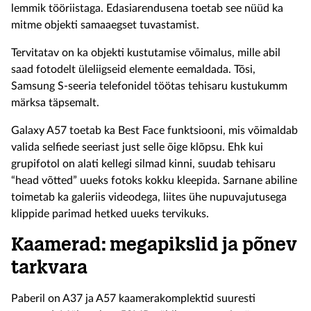
lemmik tööriistaga. Edasiarendusena toetab see nüüd ka
mitme objekti samaaegset tuvastamist.
Tervitatav on ka objekti kustutamise võimalus, mille abil
saad fotodelt üleliigseid elemente eemaldada. Tõsi,
Samsung S-seeria telefonidel töötas tehisaru kustukumm
märksa täpsemalt.
Galaxy A57 toetab ka Best Face funktsiooni, mis võimaldab
valida selfiede seeriast just selle õige klõpsu. Ehk kui
grupifotol on alati kellegi silmad kinni, suudab tehisaru
“head võtted” uueks fotoks kokku kleepida. Sarnane abiline
toimetab ka galeriis videodega, liites ühe nupuvajutusega
klippide parimad hetked uueks tervikuks.
Kaamerad: megapikslid ja põnev
tarkvara
Paberil on A37 ja A57 kaamerakomplektid suuresti