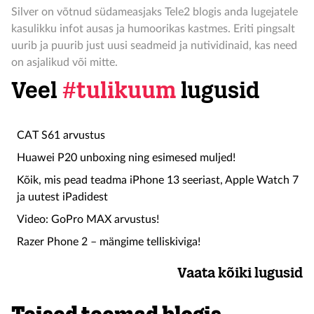
Silver on võtnud südameasjaks Tele2 blogis anda lugejatele
kasulikku infot ausas ja humoorikas kastmes. Eriti pingsalt
uurib ja puurib just uusi seadmeid ja nutividinaid, kas need
on asjalikud või mitte.
Veel
#tulikuum
lugusid
CAT S61 arvustus
Huawei P20 unboxing ning esimesed muljed!
Kõik, mis pead teadma iPhone 13 seeriast, Apple Watch 7
ja uutest iPadidest
Video: GoPro MAX arvustus!
Razer Phone 2 – mängime telliskiviga!
Vaata kõiki lugusid