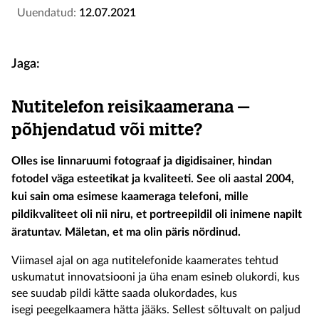
Uuendatud:
12.07.2021
Jaga:
Nutitelefon reisikaamerana –
põhjendatud või mitte?
Olles ise linnaruumi fotograaf ja digidisainer, hindan
fotodel väga esteetikat ja kvaliteeti. See oli aastal 2004,
kui sain oma esimese kaameraga telefoni, mille
pildikvaliteet oli nii niru, et portreepildil oli inimene napilt
äratuntav. Mäletan, et ma olin päris nördinud.
Viimasel ajal on aga nutitelefonide kaamerates tehtud
uskumatut innovatsiooni ja üha enam esineb olukordi, kus
see suudab pildi kätte saada olukordades, kus
isegi peegelkaamera hätta jääks. Sellest sõltuvalt on paljud