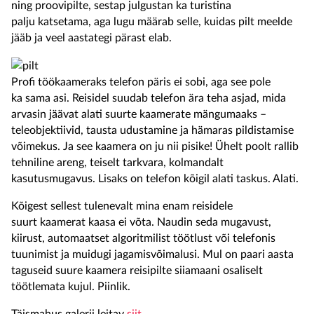
ning proovipilte, sestap julgustan ka turistina
palju katsetama, aga lugu määrab selle, kuidas pilt meelde
jääb ja veel aastategi pärast elab.
Profi töökaameraks telefon päris ei sobi, aga see pole
ka sama asi. Reisidel suudab telefon ära teha asjad, mida
arvasin jäävat alati suurte kaamerate mängumaaks –
teleobjektiivid, tausta udustamine ja hämaras pildistamise
võimekus. Ja see kaamera on ju nii pisike! Ühelt poolt rallib
tehniline areng, teiselt tarkvara, kolmandalt
kasutusmugavus. Lisaks on telefon kõigil alati taskus. Alati.
Kõigest sellest tulenevalt mina enam reisidele
suurt kaamerat kaasa ei võta. Naudin seda mugavust,
kiirust, automaatset algoritmilist töötlust või telefonis
tuunimist ja muidugi jagamisvõimalusi. Mul on paari aasta
taguseid suure kaamera reisipilte siiamaani osaliselt
töötlemata kujul. Piinlik.