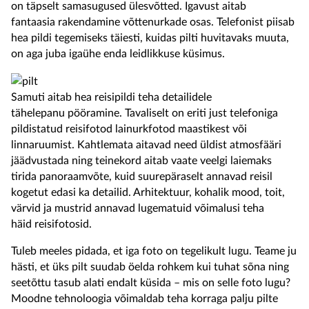
on täpselt samasugused ülesvõtted. Igavust aitab
fantaasia rakendamine võttenurkade osas. Telefonist piisab
hea pildi tegemiseks täiesti, kuidas pilti huvitavaks muuta,
on aga juba igaühe enda leidlikkuse küsimus.
Samuti aitab hea reisipildi teha detailidele
tähelepanu pööramine. Tavaliselt on eriti just telefoniga
pildistatud reisifotod lainurkfotod maastikest või
linnaruumist. Kahtlemata aitavad need üldist atmosfääri
jäädvustada ning teinekord aitab vaate veelgi laiemaks
tirida panoraamvõte, kuid suurepäraselt annavad reisil
kogetut edasi ka detailid. Arhitektuur, kohalik mood, toit,
värvid ja mustrid annavad lugematuid võimalusi teha
häid reisifotosid.
Tuleb meeles pidada, et iga foto on tegelikult lugu. Teame ju
hästi, et üks pilt suudab öelda rohkem kui tuhat sõna ning
seetõttu tasub alati endalt küsida – mis on selle foto lugu?
Moodne tehnoloogia võimaldab teha korraga palju pilte