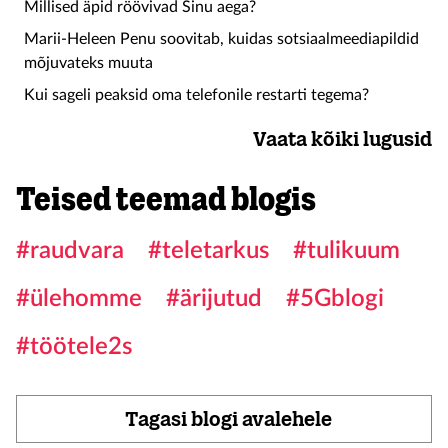
Millised äpid röövivad Sinu aega?
Marii-Heleen Penu soovitab, kuidas sotsiaalmeediapildid
mõjuvateks muuta
Kui sageli peaksid oma telefonile restarti tegema?
Vaata kõiki lugusid
Teised teemad blogis
#raudvara
#teletarkus
#tulikuum
#ülehomme
#ärijutud
#5Gblogi
#töötele2s
Tagasi blogi avalehele