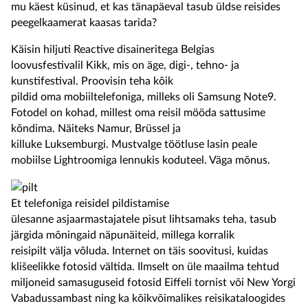
mu käest küsinud, et kas tänapäeval tasub üldse reisides
peegelkaamerat kaasas tarida?
Käisin hiljuti Reactive disaineritega Belgias
loovusfestivalil Kikk, mis on äge, digi-, tehno- ja
kunstifestival. Proovisin teha kõik
pildid oma mobiiltelefoniga, milleks oli Samsung Note9.
Fotodel on kohad, millest oma reisil mööda sattusime
kõndima. Näiteks Namur, Brüssel ja
killuke Luksemburgi. Mustvalge töötluse lasin peale
mobiilse Lightroomiga lennukis koduteel. Väga mõnus.
Et telefoniga reisidel pildistamise
ülesanne asjaarmastajatele pisut lihtsamaks teha, tasub
järgida mõningaid näpunäiteid, millega korralik
reisipilt välja võluda. Internet on täis soovitusi, kuidas
klišeelikke fotosid vältida. Ilmselt on üle maailma tehtud
miljoneid samasuguseid fotosid Eiffeli tornist või New Yorgi
Vabadussambast ning ka kõikvõimalikes reisikataloogides