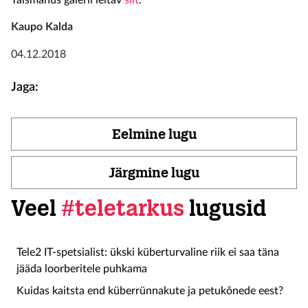
Täismahus galerii leitav
siit
.
Kaupo Kalda
04.12.2018
Jaga:
Eelmine lugu
Järgmine lugu
Veel
#teletarkus
lugusid
Tele2 IT-spetsialist: ükski küberturvaline riik ei saa täna
jääda loorberitele puhkama
Kuidas kaitsta end küberrünnakute ja petukõnede eest?