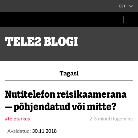
EST
Tele2 blogi
Tagasi
Nutitelefon reisikaamerana
– põhjendatud või mitte?
#teletarkus
2-3 minuti lugemine
Avaldatud:
30.11.2018