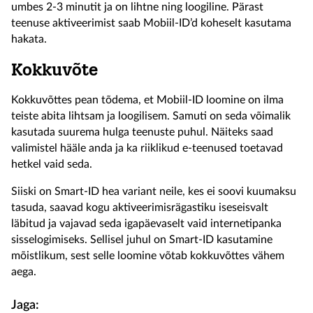
umbes 2-3 minutit ja on lihtne ning loogiline. Pärast
teenuse aktiveerimist saab Mobiil-ID’d koheselt kasutama
hakata.
Kokkuvõte
Kokkuvõttes pean tõdema, et Mobiil-ID loomine on ilma
teiste abita lihtsam ja loogilisem. Samuti on seda võimalik
kasutada suurema hulga teenuste puhul. Näiteks saad
valimistel hääle anda ja ka riiklikud e-teenused toetavad
hetkel vaid seda.
Siiski on Smart-ID hea variant neile, kes ei soovi kuumaksu
tasuda, saavad kogu aktiveerimisrägastiku iseseisvalt
läbitud ja vajavad seda igapäevaselt vaid internetipanka
sisselogimiseks. Sellisel juhul on Smart-ID kasutamine
mõistlikum, sest selle loomine võtab kokkuvõttes vähem
aega.
Jaga: