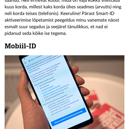
saanud. Neli erinevat koodi, mida on vaja kokku sisestada
kuus korda, millest kaks korda ühes seadmes (arvutis) ning
neli korda teises (telefonis). Keeruline! Pärast Smart-ID
aktiveerimise lõpetamist peegeldus minu vanemate näost
esmalt suur segadus ja seejärel tänulikkus, et nad ei
pidanud seda kõike ise tegema.
Mobiil-ID