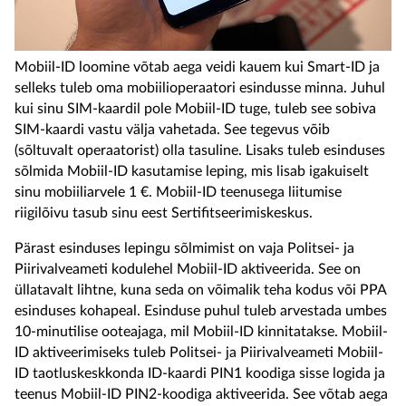
Mobiil-ID loomine võtab aega veidi kauem kui Smart-ID ja
selleks tuleb oma mobiilioperaatori esindusse minna. Juhul
kui sinu SIM-kaardil pole Mobiil-ID tuge, tuleb see sobiva
SIM-kaardi vastu välja vahetada. See tegevus võib
(sõltuvalt operaatorist) olla tasuline. Lisaks tuleb esinduses
sõlmida Mobiil-ID kasutamise leping, mis lisab igakuiselt
sinu mobiiliarvele 1 €. Mobiil-ID teenusega liitumise
riigilõivu tasub sinu eest Sertifitseerimiskeskus.
Pärast esinduses lepingu sõlmimist on vaja Politsei- ja
Piirivalveameti kodulehel Mobiil-ID aktiveerida. See on
üllatavalt lihtne, kuna seda on võimalik teha kodus või PPA
esinduses kohapeal. Esinduse puhul tuleb arvestada umbes
10-minutilise ooteajaga, mil Mobiil-ID kinnitatakse. Mobiil-
ID aktiveerimiseks tuleb Politsei- ja Piirivalveameti Mobiil-
ID taotluskeskkonda ID-kaardi PIN1 koodiga sisse logida ja
teenus Mobiil-ID PIN2-koodiga aktiveerida. See võtab aega