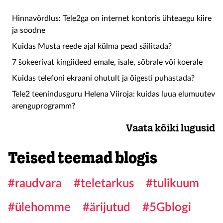
Hinnavõrdlus: Tele2ga on internet kontoris ühteaegu kiire
ja soodne
Kuidas Musta reede ajal külma pead säilitada?
7 šokeerivat kingiideed emale, isale, sõbrale või koerale
Kuidas telefoni ekraani ohutult ja õigesti puhastada?
Tele2 teenindusguru Helena Viiroja: kuidas luua elumuutev
arenguprogramm?
Vaata kõiki lugusid
Teised teemad blogis
#raudvara
#teletarkus
#tulikuum
#ülehomme
#ärijutud
#5Gblogi