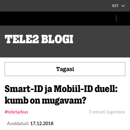
EST
Tele2 blogi
Tagasi
Smart-ID ja Mobiil-ID duell:
kumb on mugavam?
#teletarkus
3 minuti lugemine
Avaldatud:
17.12.2018