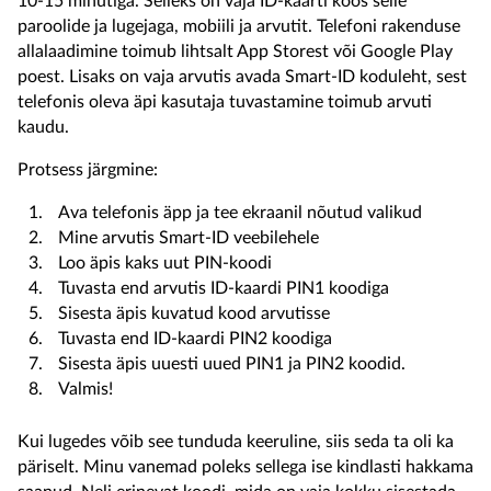
10-15 minutiga. Selleks on vaja ID-kaarti koos selle
paroolide ja lugejaga, mobiili ja arvutit. Telefoni rakenduse
allalaadimine toimub lihtsalt App Storest või Google Play
poest. Lisaks on vaja arvutis avada Smart-ID koduleht, sest
telefonis oleva äpi kasutaja tuvastamine toimub arvuti
kaudu.
Protses
s järgmine:
Ava telefonis äpp ja tee ekraanil nõutud valikud
Mine arvutis Smart-ID veebilehele
Loo äpis kaks uut PIN-koodi
Tuvasta end arvutis ID-kaardi PIN1 koodiga
Sisesta äpis kuvatud kood arvutisse
Tuvasta end ID-kaardi PIN2 koodiga
Sisesta äpis uuesti uued PIN1 ja PIN2 koodid.
Valmis!
Kui lugedes võib see tunduda keeruline, siis seda ta oli ka
päriselt. Minu vanemad poleks sellega ise kindlasti hakkama