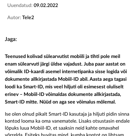
Uuendatud:
09.02.2022
Autor:
Tele2
Jaga:
Teenused kolivad sülearvutist mobiili ja tihti pole meil
enam sülearvuti järgi üldse vajadust. Juba paar aastat on
võimalik ID-kaardi asemel internetipanka sisse logida või
dokumente allkirjastada Mobiil-ID abil. Aasta aega tagasi
loodi ka Smart-ID, mis veel hiljuti oli esimesest oluliselt
erinev – Mobiil-ID võimaldas dokumente allkirjastada,
Smart-ID mitte. Nüüd on aga see võimalus mõlemal.
Ise olen olnud pikalt Smart-ID kasutaja ja hiljuti pidin sinna
kontod looma ka oma vanematele. Lisaks otsustasin endale
lõpuks luua Mobiil-ID, et saaksin neid kahte omavahel
võrrelda. Esiteks huvitas mind, kumba kontot on lihtsam