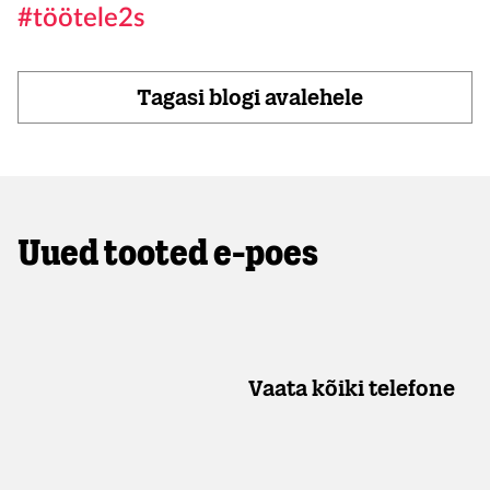
#töötele2s
Tagasi blogi avalehele
Uued tooted e-poes
Vaata kõiki telefone