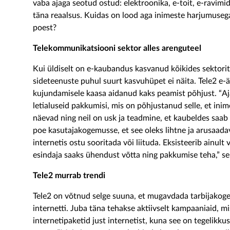
vaba ajaga seotud ostud: elektroonika, e-toit, e-ravimid 
täna reaalsus. Kuidas on lood aga inimeste harjumusega
poest?
Telekommunikatsiooni sektor alles arenguteel
Kui üldiselt on e-kaubandus kasvanud kõikides sektorite
sideteenuste puhul suurt kasvuhüpet ei näita. Tele2 e-ä
kujundamisele kaasa aidanud kaks peamist põhjust. “Aja
letialuseid pakkumisi, mis on põhjustanud selle, et ini
näevad ning neil on usk ja teadmine, et kaubeldes saa
poe kasutajakogemusse, et see oleks lihtne ja arusaada
internetis ostu sooritada või liituda. Eksisteerib ainult 
esindaja saaks ühendust võtta ning pakkumise teha,” sel
Tele2 murrab trendi
Tele2 on võtnud selge suuna, et mugavdada tarbijakoge
internetti. Juba täna tehakse aktiivselt kampaaniaid, m
internetipaketid just internetist, kuna see on tegelikkus