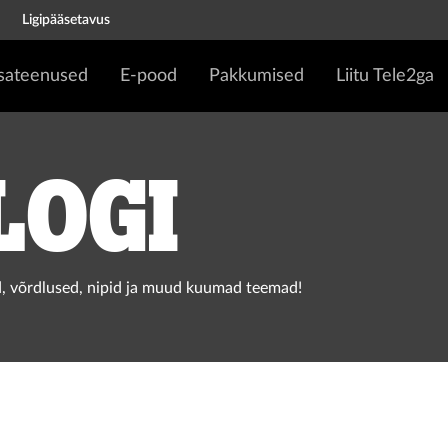
Ligipääsetavus
isateenused
E-pood
Pakkumised
Liitu Tele2ga
logi
, võrdlused, nipid ja muud kuumad teemad!