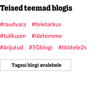
Teised teemad blogis
#raudvara
#teletarkus
#tulikuum
#ülehomme
#ärijutud
#5Gblogi
#töötele2s
Tagasi blogi avalehele