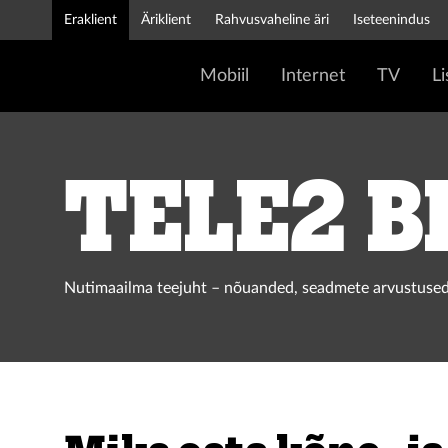
Eraklient
Äriklient
Rahvusvaheline äri
Iseteenindus
Mobiil
Internet
TV
L
Tele2 b
Nutimaailma teejuht – nõuanded, seadmete arvustused