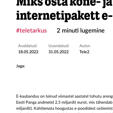
Miks osta kõne- ja
internetipakett e
#teletarkus
2 minuti lugemine
Avaldatud:
Uuendatud:
Autor:
18.05.2022
31.05.2022
Tele2
Jaga:
E-kaubandus on teinud viimastel aastatel tohutu arengu.
Eesti Panga andmetel 2,5 miljardit eurot, mis tähenda
miljardit). Kahtlemata hoogustas e-poodidest ostlemist