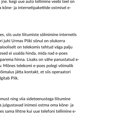
jne. Isegi uue auto tellimine veebi teel on
 kõne- ja internetipakettide ostmisel e-
s, siis uute liitumiste sõlmimine internetis
ri juhi Urmas Piiki sõnul on olukorra
looliselt on telekomis tehtud väga palju
mesed ei usalda hinda, mida nad e-poes
b parema hinna. Lisaks on vähe panustatud e-
v. Mõnes telekomi e-poes polegi võimalik
võimalus jätta kontakt, et siis operaatori
gitab Piik.
must ning viia sideteenustega liitumine
is julgustavad inimesi ostma oma kõne- ja
es sama lihtne kui uue telefoni tellimine e-