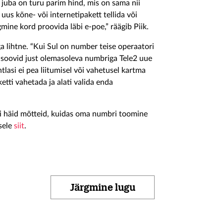
 juba on turu parim hind, mis on sama nii
uus kõne- või internetipakett tellida või
gmine kord proovida läbi e-poe,” räägib Piik.
 lihtne. “Kui Sul on number teise operaatori
t soovid just olemasoleva numbriga Tele2 uue
htlasi ei pea liitumisel või vahetusel kartma
etti vahetada ja alati valida enda
õi häid mõtteid, kuidas oma numbri toomine
asele
siit
.
Järgmine lugu