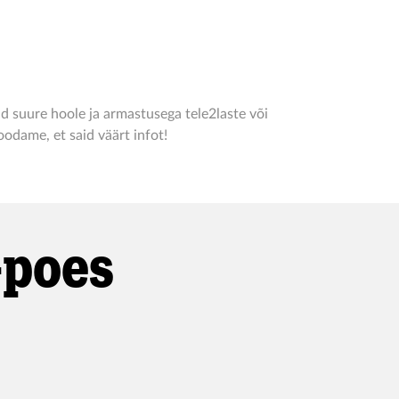
d suure hoole ja armastusega tele2laste või
odame, et said väärt infot!
-poes