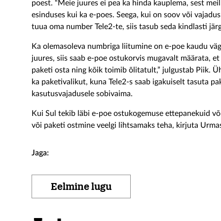
poest. “Meie juures ei pea ka hinda kauplema, sest meil
esinduses kui ka e-poes. Seega, kui on soov või vajadus 
tuua oma number Tele2-te, siis tasub seda kindlasti jär
Ka olemasoleva numbriga liitumine on e-poe kaudu väga
juures, siis saab e-poe ostukorvis mugavalt määrata, e
paketi osta ning kõik toimib õlitatult,” julgustab Piik. Ü
ka paketivalikut, kuna Tele2-s saab igakuiselt tasuta pak
kasutusvajadusele sobivaima.
Kui Sul tekib läbi e-poe ostukogemuse ettepanekuid v
või paketi ostmine veelgi lihtsamaks teha, kirjuta Urm
Jaga:
Eelmine lugu