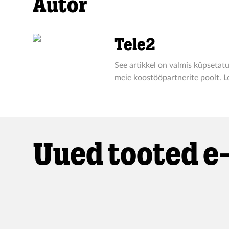
Autor
Tele2
See artikkel on valmis küpsetatu
meie koostööpartnerite poolt. Lo
Uued tooted e