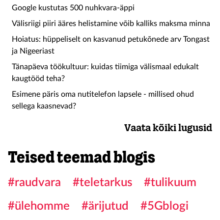
Google kustutas 500 nuhkvara-äppi
Välisriigi piiri ääres helistamine võib kalliks maksma minna
Hoiatus: hüppeliselt on kasvanud petukõnede arv Tongast
ja Nigeeriast
Tänapäeva töökultuur: kuidas tiimiga välismaal edukalt
kaugtööd teha?
Esimene päris oma nutitelefon lapsele - millised ohud
sellega kaasnevad?
Vaata kõiki lugusid
Teised teemad blogis
#raudvara
#teletarkus
#tulikuum
#ülehomme
#ärijutud
#5Gblogi