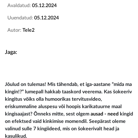
Avaldatud:
05.12.2024
Uuendatud:
05.12.2024
Autor:
Tele2
Jaga:
Jõulud on tulemas! Mis tähendab, et iga-aastane “mida ma
kingin!?” lumepall hakkab taaskord veerema. Kas šokeeriv
kingitus võiks olla humoorikas tervitusvideo,
eriskummaline aluspesu või hoopis karikatuurne maal
kingisaajast? Õnneks mitte, sest olgem
ausad - need
kingid
on efektsed vaid kinkimise momendil. Seepärast oleme
valinud sulle 7 kingiideed, mis on šokeerivalt head ja
kasulikud.