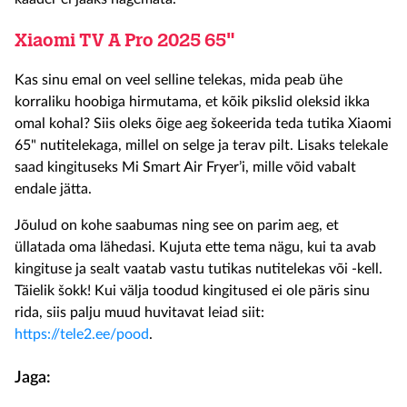
Xiaomi TV A Pro 2025 65"
Kas sinu emal on veel selline telekas, mida peab ühe
korraliku hoobiga hirmutama, et kõik pikslid oleksid ikka
omal kohal? Siis oleks õige aeg šokeerida teda tutika Xiaomi
65
" nutitelekaga, millel on selge ja terav pilt. Lisaks telekale
saad kingituseks Mi Smart Air Fryer’i, mille võid vabalt
endale jätta.
Jõulud on kohe saabumas ning see on parim aeg, et
üllatada oma lähedasi. Kujuta ette tema nägu, kui ta avab
kingituse ja sealt vaatab vastu tutikas nutitelekas või -kell.
Täielik šokk! Kui välja toodud kingitused ei ole päris sinu
rida, siis palju muud huvitavat leiad siit:
https://tele2.ee/pood
.
Jaga: