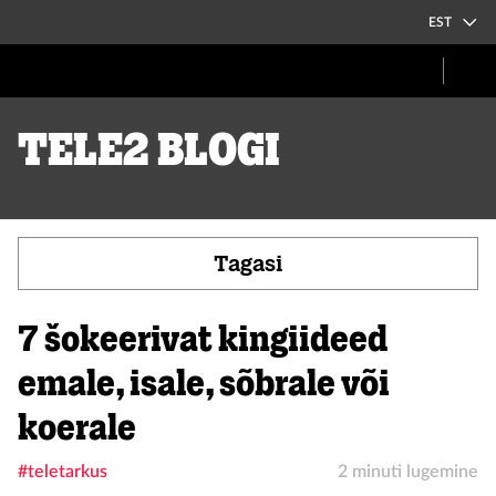
EST
Tele2 blogi
Tagasi
7 šokeerivat kingiideed
emale, isale, sõbrale või
koerale
#teletarkus
2 minuti lugemine