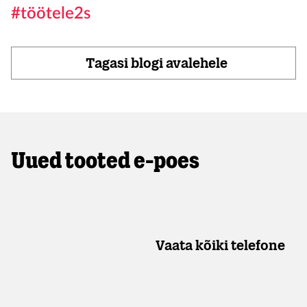
#töötele2s
Tagasi blogi avalehele
Uued tooted e-poes
Vaata kõiki telefone