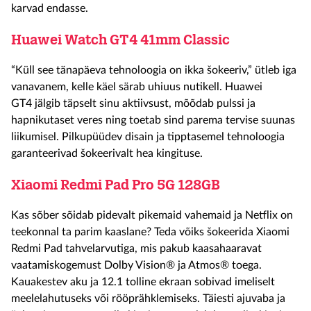
karvad endasse.
Huawei Watch GT4 41mm Classic
“Küll see tänapäeva tehnoloogia on ikka šokeeriv,” ütleb iga
vanavanem, kelle käel särab uhiuus nutikell. Huawei
GT4
jälgib täpselt sinu aktiivsust, mõõdab pulssi ja
hapnikutaset veres ning toetab sind parema tervise suunas
liikumisel. Pilkupüüdev disain ja tipptasemel tehnoloogia
garanteerivad šokeerivalt hea kingituse.
Xiaomi Redmi Pad Pro 5G 128GB
Kas sõber sõidab pidevalt pikemaid vahemaid ja Netflix on
teekonnal ta parim kaaslane? Teda võiks šokeerida Xiaomi
Redmi Pad tahvelarvutiga, mis pakub
kaasahaaravat
vaatamiskogemust Dolby Vision® ja Atmos® toega.
Kauakestev aku ja 12.1 tolline ekraan sobivad imeliselt
meelelahutuseks või rööprähklemiseks. Täiesti ajuvaba ja