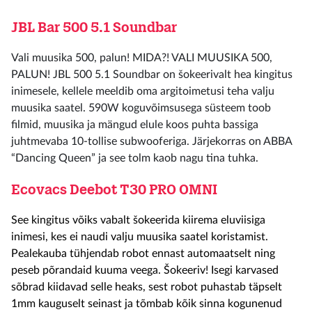
JBL Bar 500 5.1 Soundbar
Vali muusika 500, palun! MIDA?! VALI MUUSIKA 500,
PALUN! JBL 500 5.1 Soundbar on šokeerivalt hea kingitus
inimesele, kellele meeldib oma argitoimetusi teha valju
muusika saatel.
590W koguvõimsusega süsteem toob
filmid, muusika ja mängud elule koos puhta bassiga
juhtmevaba 10-tollise subwooferiga.
Järjekorras on ABBA
“Dancing Queen” ja see tolm kaob nagu tina tuhka.
Ecovacs Deebot T30 PRO OMNI
See kingitus võiks vabalt šokeerida kiirema eluviisiga
inimesi, kes ei naudi valju muusika saatel koristamist.
Pealekauba tühjendab robot ennast automaatselt ning
peseb põrandaid kuuma veega. Šokeeriv! Isegi karvased
sõbrad kiidavad selle heaks, sest robot puhastab täpselt
1mm kauguselt seinast ja tõmbab kõik sinna kogunenud