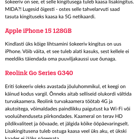
šokeeriv on see, et selle kingitusega tuleb kaasa lisakingitus.
MIDA?! Lugesid õigesti - ostes selle tahvelarvuti saad
tasuta kingituseks kaasa ka 5G netikaardi.
Apple iPhone 15 128GB
Kindlasti üks kõige lihtsamini šokeeriv kingitus on uus
iPhone. Võib väita, et see tuleb alati kasuks, sest kellele ei
meeldiks täiendada oma puuviljakaussi uue õunaga.
Reolink Go Series G340
Eriti šokeeriv oleks avastada jõuluhommikul, et keegi on
käinud kodus vargil. Õnneks aitab selliseid olukordi vältida
turvakaamera. Reolink turvakaamera
töötab 4G ja
akutoitega, võimaldades paindlikku paigutust ka Wi-Fi või
vooluühenduseta piirkondades. Kaameral on terav HD
pildikvaliteet ja öövaade, et jälgida kõike ööpäevaringselt.
Lisakingitusena tuleb ostuga kaasa veel üks aku, et ükski
kaader ei jääks nägemata.