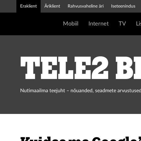
Eraklient
Äriklient
Rahvusvaheline äri
Iseteenindus
Mobiil
Internet
TV
L
Tele2 b
Nutimaailma teejuht – nõuanded, seadmete arvustused