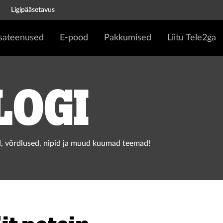
Ligipääsetavus
isateenused
E-pood
Pakkumised
Liitu Tele2ga
logi
, võrdlused, nipid ja muud kuumad teemad!