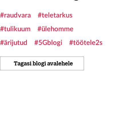
#raudvara
#teletarkus
#tulikuum
#ülehomme
#ärijutud
#5Gblogi
#töötele2s
Tagasi blogi avalehele