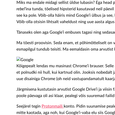
Miks ma endale midagi sellist üldse lubasin? Ega head p
rebel
’ina tunda, tõelised hipsterid kasutavad neil päevil
see ka pole. Võib-olla häiris mind Google’i ülbus ja se
Võib-olla otsisin lihtsalt vaheldust ning uue aasta algu
Tänaseks olen aga Google’i embuses tagasi ning sedasam
Ma tõesti proovisin. Seda enam, et põhimõtteliselt on võ
esmapilgul tundub teisiti. Ma eemaldasin oma arvutist 
Kõigepealt lendas mu masinast Chrome’i brauser. Selle 
et polnudki nii hull, kui kartnud olin. Jooksis nobedalt ja
uue disainiga Chrome (oh neid vastupandamatult kaarj
Järgmisena kustutasin arvutist Google Drive’i ja viisin 
poole päevaga oli asi klaar, pealegi võis suuremad faili
Seejärel tegin
Protonmaili
konto. Pidin suunamise peal
mitte kaotada, aga noh, kui Google’i-vaba elu siis Goog