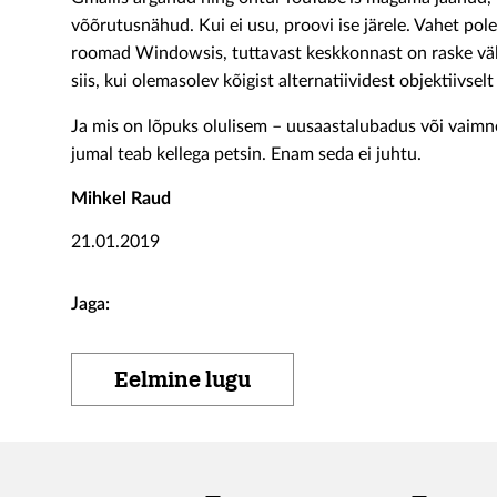
võõrutusnähud. Kui ei usu, proovi ise järele. Vahet pole
roomad Windowsis, tuttavast keskkonnast on raske väl
siis, kui olemasolev kõigist alternatiividest objektiivsel
Ja mis on lõpuks olulisem – uusaastalubadus või vaimne
jumal teab kellega petsin. Enam seda ei juhtu.
Mihkel Raud
21.01.2019
Jaga:
Eelmine lugu