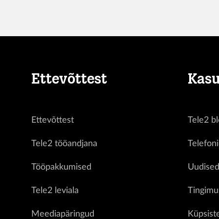
Ettevõttest
Kasu
Ettevõttest
Tele2 bl
Tele2 tööandjana
Telefon
Tööpakkumised
Uudise
Tele2 leviala
Tingimu
Meediapäringud
Küpsist