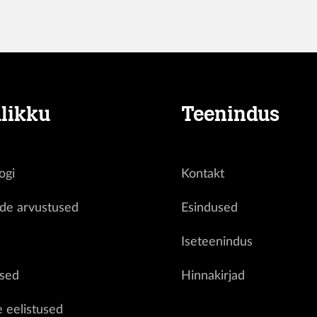
likku
Teenindus
ogi
Kontakt
ide arvustused
Esindused
d
Iseteenindus
sed
Hinnakirjad
e eelistused