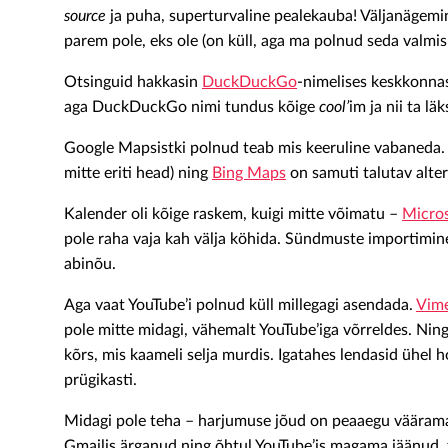
source
ja puha, superturvaline pealekauba! Väljanägemi
parem pole, eks ole (on küll, aga ma polnud seda valmis
Otsinguid hakkasin
DuckDuckGo
-nimelises keskkonnas
aga DuckDuckGo nimi tundus kõige
cool’
im ja nii ta läk
Google Mapsistki polnud teab mis keeruline vabaneda. A
mitte eriti head) ning
Bing Maps
on samuti talutav alter
Kalender oli kõige raskem, kuigi mitte võimatu –
Micros
pole raha vaja kah välja köhida. Sündmuste importimi
abinõu.
Aga vaat YouTube’i polnud küll millegagi asendada.
Vim
pole mitte midagi, vähemalt YouTube’iga võrreldes. Ning
kõrs, mis kaameli selja murdis. Igatahes lendasid ühe
prügikasti.
Midagi pole teha – harjumuse jõud on peaaegu vääramat
Gmailis ärganud ning õhtul YouTube’is magama jäänud, 