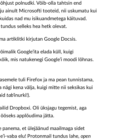
õhjust polnudki. Võib-olla tahtsin end
 ju ainult Microsofti tooteid, nii uskumatu kui
e, kuidas nad mu isikuandmetega käituvad.
s tundus selleks hea hetk olevat.
a artiklitki kirjutan Google Docsis.
imalik Google’ita elada küll, kuigi
kõik, mis natukenegi Google’i moodi lõhnas.
asemele tuli Firefox ja ma pean tunnistama,
 nägi kena välja, kuigi mitte nii seksikas kui
aid
tab’
inurki!).
failid Dropboxi. Oli üksjagu tegemist, aga
d ööseks applõudima jätta.
e panema, et ülejäänud maailmaga sidet
le’i-vaba elu! Protonmail tundus lahe,
open