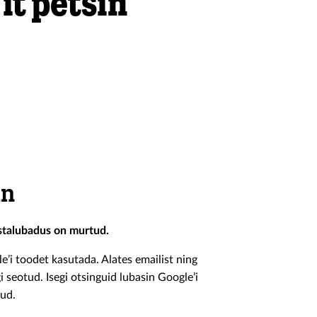
it petsin
in
stalubadus on murtud.
’i toodet kasutada. Alates emailist ning
i seotud. Isegi otsinguid lubasin Google’i
nud.