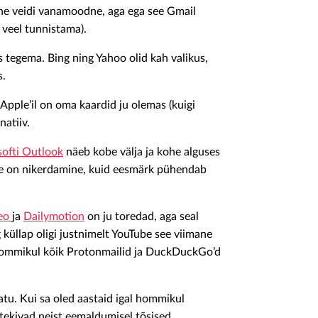
ne veidi vanamoodne, aga ega see Gmail
 veel tunnistama).
 tegema. Bing ning Yahoo olid kah valikus,
s.
pple’il on oma kaardid ju olemas (kuigi
natiiv.
ofti Outlook
näeb kobe välja ja kohe alguses
ne on nikerdamine, kuid eesmärk pühendab
eo
ja
Dailymotion
on ju toredad, aga seal
 küllap oligi justnimelt YouTube see viimane
l hommikul kõik Protonmailid ja DuckDuckGo’d
u. Kui sa oled aastaid igal hommikul
tekivad neist eemaldumisel tõsised