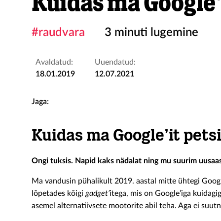
Kuidas ma Google’
#raudvara
3 minuti lugemine
Avaldatud:
Uuendatud:
18.01.2019
12.07.2021
Jaga:
Kuidas ma Google’it pets
Ongi tuksis. Napid kaks nädalat ning mu suurim uusaa
Ma vandusin pühalikult 2019. aastal mitte ühtegi Google
lõpetades kõigi
gadget’
itega, mis on Google’iga kuidagig
asemel alternatiivsete mootorite abil teha. Aga ei suut