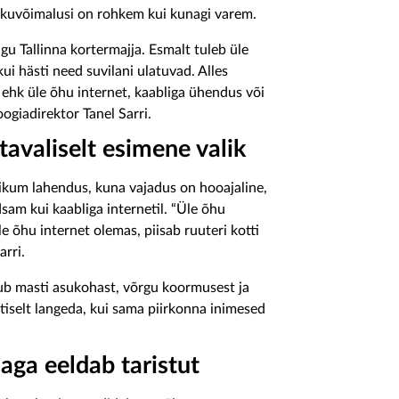
likuvõimalusi on rohkem kui kunagi varem.
gu Tallinna kortermajja. Esmalt tuleb üle
ui hästi need suvilani ulatuvad. Alles
 ehk üle õhu internet, kaabliga ühendus või
ogiadirektor Tanel Sarri.
avaliselt esimene valik
likum lahendus, kuna vajadus on hooajaline,
sam kui kaabliga internetil. “Üle õhu
le õhu internet olemas, piisab ruuteri kotti
arri.
ltub masti asukohast, võrgu koormusest ja
utiselt langeda, kui sama piirkonna inimesed
 aga eeldab taristut