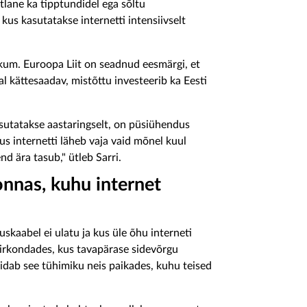
htlane ka tipptundidel ega sõltu
us kasutatakse internetti intensiivselt
ikum. Euroopa Liit on seadnud eesmärgi, et
l kättesaadav, mistõttu investeerib ka Eesti
asutatakse aastaringselt, on püsiühendus
s internetti läheb vaja vaid mõnel kuul
d ära tasub," ütleb Sarri.
konnas, kuhu internet
skaabel ei ulatu ja kus üle õhu interneti
 piirkondades, kus tavapärase sidevõrgu
täidab see tühimiku neis paikades, kuhu teised