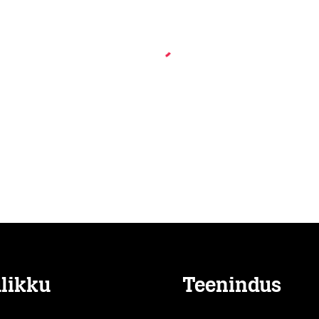
likku
Teenindus