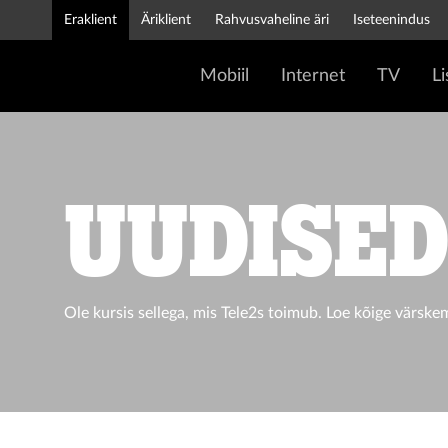
Eraklient
Äriklient
Rahvusvaheline äri
Iseteenindus
Mobiil
Internet
TV
L
UUDISE
Ole kursis sellega, mis Tele2s toimub. Loe kõige värske