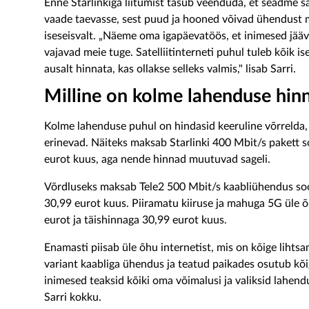
Enne Starlinkiga liitumist tasub veenduda, et seadme s
vaade taevasse, sest puud ja hooned võivad ühendust 
iseseisvalt. „Näeme oma igapäevatöös, et inimesed jääv
vajavad meie tuge. Satelliitinterneti puhul tuleb kõik 
ausalt hinnata, kas ollakse selleks valmis," lisab Sarri.
Milline on kolme lahenduse hin
Kolme lahenduse puhul on hindasid keeruline võrrelda, 
erinevad. Näiteks maksab Starlinki 400 Mbit/s pakett 
eurot kuus, aga nende hinnad muutuvad sageli.
Võrdluseks maksab Tele2 500 Mbit/s kaabliühendus soo
30,99 eurot kuus. Piiramatu kiiruse ja mahuga 5G üle
eurot ja täishinnaga 30,99 eurot kuus.
Enamasti piisab üle õhu internetist, mis on kõige liht
variant kaabliga ühendus ja teatud paikades osutub kõi
inimesed teaksid kõiki oma võimalusi ja valiksid lahend
Sarri kokku.