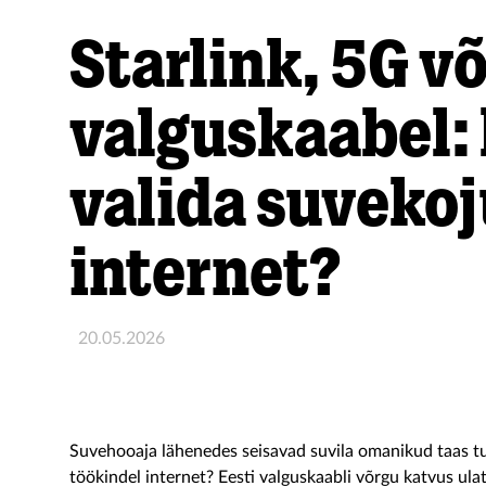
Starlink, 5G võ
valguskaabel:
valida suveko
internet?
20.05.2026
Suvehooaja lähenedes seisavad suvila omanikud taas tu
töökindel internet? Eesti valguskaabli võrgu katvus ulat