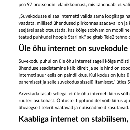
pea 97 protsendini elanikkonnast, mis tähendab, et va
„Suvekodusse ei saa internetti valida sama loogikaga na
vaadata, millised ühendused piirkonnas saadaval on ja k
seejärel saab otsustada, kas kõige sobivam on mobiilne
teatud puhkudel hoopis Starlink," selgitab Tele2 tehnolo
Üle õhu internet on suvekodule t
Suvekodu puhul on üle õhu internet sageli kõige mõist
ühenduse seadistamine käib kiirelt ja selle hind on sood
interneti suur eelis on paindlikkus. Kui kodus on juba ü
panemisest ja selle suvekodus sisselülitamisest," ütles S
Arvestada tasub sellega, et üle õhu interneti kiirus sõ
ruuteri asukohast. Õhtustel tipptundidel võib kiirus aj
üheaegselt telerit vaatavad ja nutiseadmeid kasutavad.
Kaabliga internet on stabiilsem,