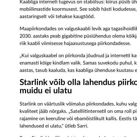
Kaabliga interneti tugevus on stabiilsus: kiirus püsib ü
mobiilimastide koormusest. See sobib hästi kodudesse, k
aastaringselt või tehakse kaugtööd.
Maapiirkondades on valguskaabli levik aga tagasihoidl
2030. aastaks peab gigabitine püsiühendus olema kõikja
riik kaabli viimisesse hajaasustusega piirkondadesse.
„Kui valguskaabel on piirkonda jõudnud ja internetti k
enamasti kõige kindlam valik. Samas suvekodu puhul, ku
aastas, tasub kaaluda, kas kaabliga ühenduse kuutasu en
Starlink võib olla lahendus piir
muidu ei ulatu
Starlink on väärtuslik võimalus piirkondades, kuhu valgu
kvaliteet jääb nõrgaks. „Satelliitinternetil on oma roll
rajamine on keeruline või ebamõistlikult kallis. Eestis 
lahendused ei ulatu," ütleb Sarri.