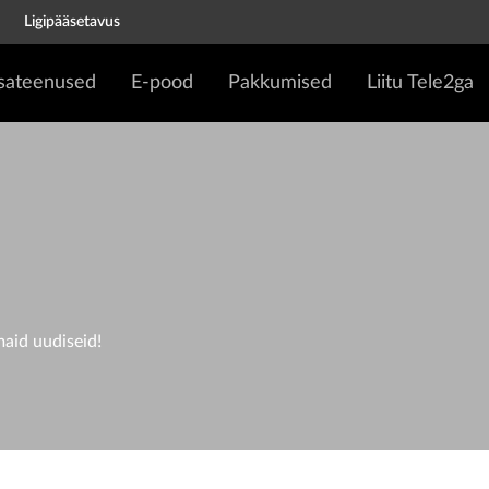
Ligipääsetavus
isateenused
E-pood
Pakkumised
Liitu Tele2ga
D
maid uudiseid!