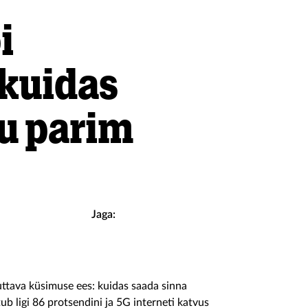
i
 kuidas
ju parim
Jaga:
ttava küsimuse ees: kuidas saada sinna
ub ligi 86 protsendini ja 5G interneti katvus