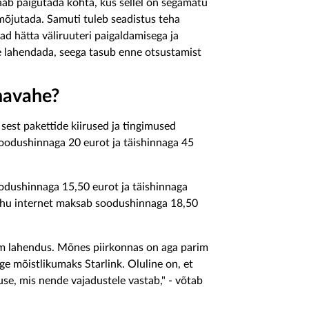
aab paigutada kohta, kus sellel on segamatu
mõjutada. Samuti tuleb seadistus teha
ad hätta väliruuteri paigaldamisega ja
ise lahendada, seega tasub enne otsustamist
navahe?
sest pakettide kiirused ja tingimused
soodushinnaga 20 eurot ja täishinnaga 45
dushinnaga 15,50 eurot ja täishinnaga
 õhu internet maksab soodushinnaga 18,50
sam lahendus. Mõnes piirkonnas on aga parim
ge mõistlikumaks Starlink. Oluline on, et
use, mis nende vajadustele vastab," - võtab