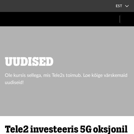
EST
UUDISED
Ole kursis sellega, mis Tele2s toimub. Loe kõige värskemaid
uudiseid!
Tele2 investeeris 5G oksjonil