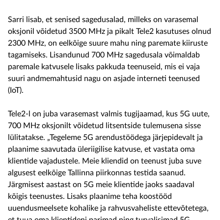
Sarri lisab, et senised sagedusalad, milleks on varasemal
oksjonil võidetud 3500 MHz ja pikalt Tele2 kasutuses olnud
2300 MHz, on eelkõige suure mahu ning paremate kiiruste
tagamiseks. Lisandunud 700 MHz sagedusala võimaldab
paremale katvusele lisaks pakkuda teenuseid, mis ei vaja
suuri andmemahtusid nagu on asjade interneti teenused
(IoT).
Tele2-l on juba varasemast valmis tugijaamad, kus 5G uute,
700 MHz oksjonilt võidetud litsentside tulemusena sisse
lülitatakse. „Tegeleme 5G arendustöödega järjepidevalt ja
plaanime saavutada üleriigilise katvuse, et vastata oma
klientide vajadustele. Meie kliendid on teenust juba suve
algusest eelkõige Tallinna piirkonnas testida saanud.
Järgmisest aastast on 5G meie klientide jaoks saadaval
kõigis teenustes. Lisaks plaanime teha koostööd
uuendusmeelsete kohalike ja rahvusvaheliste ettevõtetega,