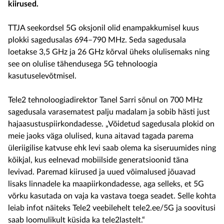
kiirused.
TTJA seekordsel 5G oksjonil olid enampakkumisel kuus
plokki sagedusalas 694–790 MHz. Seda sagedusala
loetakse 3,5 GHz ja 26 GHz kõrval üheks olulisemaks ning
see on olulise tähendusega 5G tehnoloogia
kasutuselevõtmisel.
Tele2 tehnoloogiadirektor Tanel Sarri sõnul on 700 MHz
sagedusala varasematest palju madalam ja sobib hästi just
hajaasustuspiirkondadesse. „Võidetud sagedusala plokid on
meie jaoks väga olulised, kuna aitavad tagada parema
üleriigilise katvuse ehk levi saab olema ka siseruumides ning
kõikjal, kus eelnevad mobiilside generatsioonid täna
levivad. Paremad kiirused ja uued võimalused jõuavad
lisaks linnadele ka maapiirkondadesse, aga selleks, et 5G
võrku kasutada on vaja ka vastava toega seadet. Selle kohta
leiab infot näiteks Tele2 veebilehelt tele2.ee/5G ja soovitusi
saab loomulikult küsida ka tele2lastelt.“