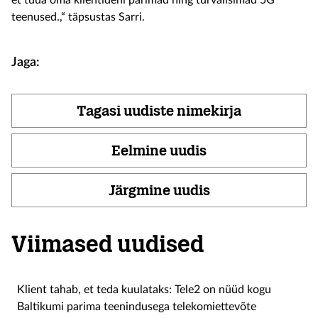
et tuua oma klientideni parimad ning turvalisimad 5G
teenused.,“ täpsustas Sarri.
Jaga:
Tagasi uudiste nimekirja
Eelmine uudis
Järgmine uudis
Viimased uudised
Klient tahab, et teda kuulataks: Tele2 on nüüd kogu
Baltikumi parima teenindusega telekomiettevõte