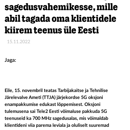
sagedusvahemikesse, mille
abil tagada oma klientidele
kiirem teenus üle Eesti
15.11.2022
Jaga:
Eile, 15. novembril teatas Tarbijakaitse ja Tehnilise
Järelevalve Ameti (TTJA) järjekordse 5G oksjoni
enampakkumise edukast lõppemisest. Oksjoni
tulemusena sai Tele2 Eesti võimaluse pakkuda 5G
teenuseid ka 700 MHz sagedusalas, mis võimaldab
klientideni viia parema leviala ja oluliselt suuremad