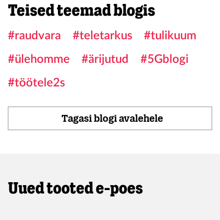
Teised teemad blogis
#raudvara
#teletarkus
#tulikuum
#ülehomme
#ärijutud
#5Gblogi
#töötele2s
Tagasi blogi avalehele
Uued tooted e-poes