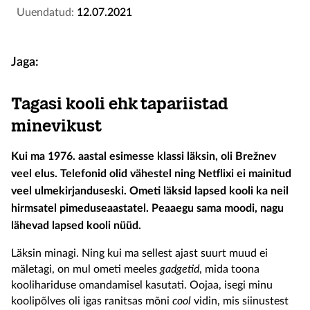
Uuendatud:
12.07.2021
Jaga:
Tagasi kooli ehk tapariistad
minevikust
Kui ma 1976. aastal esimesse klassi läksin, oli Brežnev
veel elus. Telefonid olid vähestel ning Netflixi ei mainitud
veel ulmekirjanduseski. Ometi läksid lapsed kooli ka neil
hirmsatel pimeduseaastatel. Peaaegu sama moodi, nagu
lähevad lapsed kooli nüüd.
Läksin minagi. Ning kui ma sellest ajast suurt muud ei
mäletagi, on mul ometi meeles
gadgetid
, mida toona
koolihariduse omandamisel kasutati. Oojaa, isegi minu
koolipõlves oli igas ranitsas mõni
cool
vidin, mis siinustest