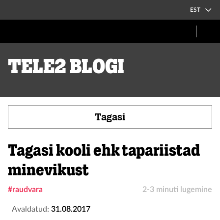
EST
Tele2 blogi
Tagasi
Tagasi kooli ehk tapariistad
minevikust
#raudvara
2-3 minuti lugemine
Avaldatud:
31.08.2017