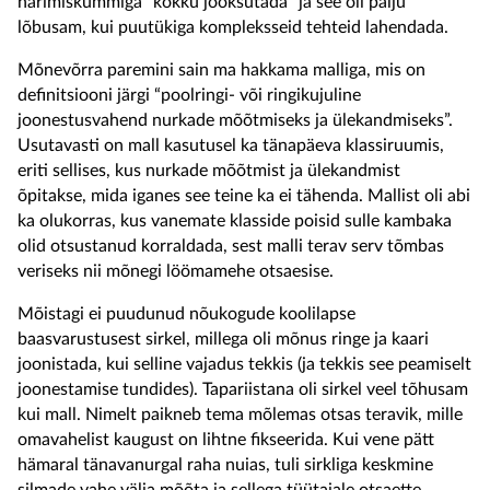
närimiskummiga “kokku jooksutada” ja see oli palju
lõbusam, kui puutükiga kompleksseid tehteid lahendada.
Mõnevõrra paremini sain ma hakkama malliga, mis on
definitsiooni järgi “poolringi- või ringikujuline
joonestusvahend nurkade mõõtmiseks ja ülekandmiseks”.
Usutavasti on mall kasutusel ka tänapäeva klassiruumis,
eriti sellises, kus nurkade mõõtmist ja ülekandmist
õpitakse, mida iganes see teine ka ei tähenda. Mallist oli abi
ka olukorras, kus vanemate klasside poisid sulle kambaka
olid otsustanud korraldada, sest malli terav serv tõmbas
veriseks nii mõnegi löömamehe otsaesise.
Mõistagi ei puudunud nõukogude koolilapse
baasvarustusest sirkel, millega oli mõnus ringe ja kaari
joonistada, kui selline vajadus tekkis (ja tekkis see peamiselt
joonestamise tundides). Tapariistana oli sirkel veel tõhusam
kui mall. Nimelt paikneb tema mõlemas otsas teravik, mille
omavahelist kaugust on lihtne fikseerida. Kui vene pätt
hämaral tänavanurgal raha nuias, tuli sirkliga keskmine