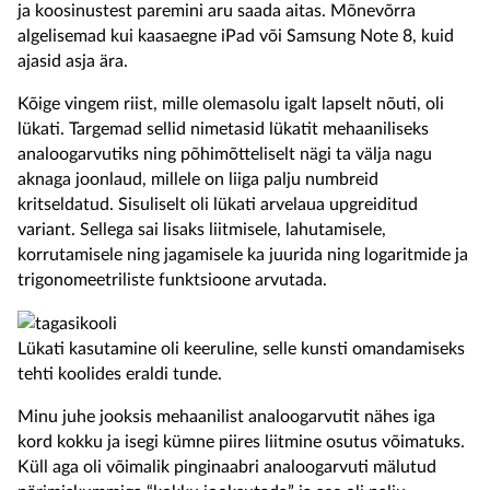
ja koosinustest paremini aru saada aitas. Mõnevõrra
algelisemad kui kaasaegne iPad või Samsung Note 8, kuid
ajasid asja ära.
Kõige vingem riist, mille olemasolu igalt lapselt nõuti, oli
lükati. Targemad sellid nimetasid lükatit mehaaniliseks
analoogarvutiks ning põhimõtteliselt nägi ta välja nagu
aknaga joonlaud, millele on liiga palju numbreid
kritseldatud. Sisuliselt oli lükati arvelaua upgreiditud
variant. Sellega sai lisaks liitmisele, lahutamisele,
korrutamisele ning jagamisele ka juurida ning logaritmide ja
trigonomeetriliste funktsioone arvutada.
Lükati kasutamine oli keeruline, selle kunsti omandamiseks
tehti koolides eraldi tunde.
Minu juhe jooksis mehaanilist analoogarvutit nähes iga
kord kokku ja isegi kümne piires liitmine osutus võimatuks.
Küll aga oli võimalik pinginaabri analoogarvuti mälutud