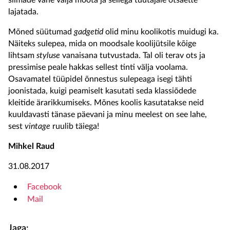
silmade vahe välja mõõta ja sellega tüütajale otsaette
lajatada.
Mõned süütumad
gadgetid
olid minu koolikotis muidugi ka.
Näiteks sulepea, mida on moodsale koolijütsile kõige
lihtsam
styluse
vanaisana tutvustada. Tal oli terav ots ja
pressimise peale hakkas sellest tinti välja voolama.
Osavamatel tüüpidel õnnestus sulepeaga isegi tähti
joonistada, kuigi peamiselt kasutati seda klassiõdede
kleitide ärarikkumiseks. Mõnes koolis kasutatakse neid
kuuldavasti tänase päevani ja minu meelest on see lahe,
sest
vintage
ruulib täiega!
Mihkel Raud
31.08.2017
Facebook
Mail
Jaga: