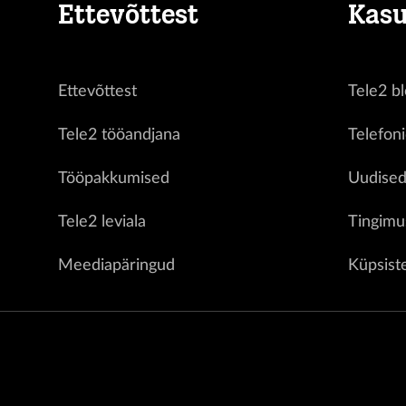
Ettevõttest
Kasu
Ettevõttest
Tele2 bl
Tele2 tööandjana
Telefon
Tööpakkumised
Uudise
Tele2 leviala
Tingimu
Meediapäringud
Küpsist