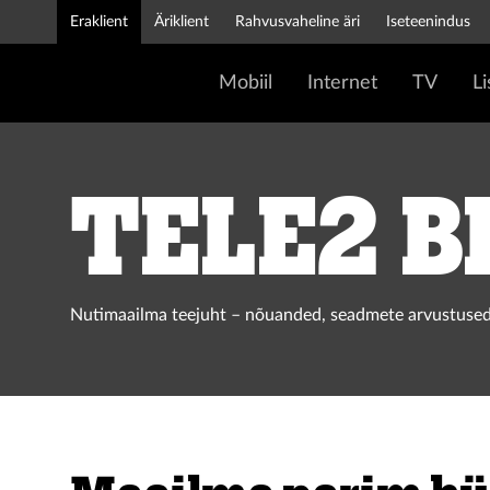
Eraklient
Äriklient
Rahvusvaheline äri
Iseteenindus
Mobiil
Internet
TV
L
Tele2 b
Nutimaailma teejuht – nõuanded, seadmete arvustused