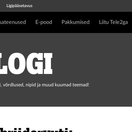
Ligipääsetavus
isateenused
E-pood
Pakkumised
Liitu Tele2ga
logi
, võrdlused, nipid ja muud kuumad teemad!