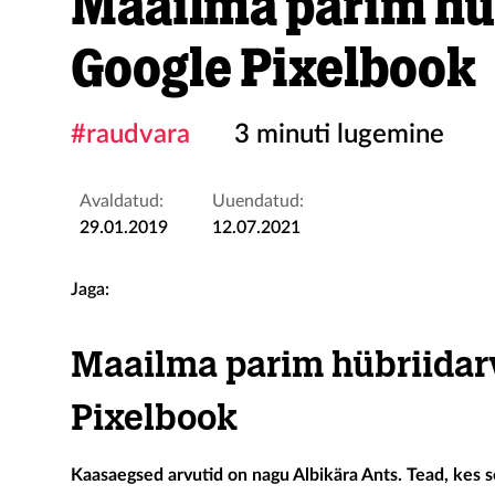
Maailma parim hüb
Google Pixelbook
#raudvara
3 minuti lugemine
Avaldatud:
Uuendatud:
29.01.2019
12.07.2021
Jaga:
Maailma parim hübriidar
Pixelbook
Kaasaegsed arvutid on nagu Albikära Ants. Tead, kes se