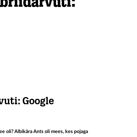
riidarvuti:
vuti: Google
e oli? Albikära Ants oli mees, kes pojaga