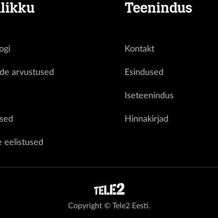
likku
Teenindus
ogi
Kontakt
ide arvustused
Esindused
d
Iseteenindus
sed
Hinnakirjad
e eelistused
Copyright © Tele2 Eesti.