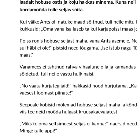
laadalt hobuse ostis ja koju hakkas minema. Kuna neil
kordamööda tolle seljas sõita.
Kui väike Ants oli natuke maad sõitnud, tuli neile mit
kukkusid: „Oma vana isa laseb ta kui karjapoissi maas jo
Poiss ronis hobuse seljast maha, vana Ants asemele. Nei
sul häbi ei ole!” pistsid need lõugama. „Ise istub nagu T
maas.”
Vanamees ei tahtnud rahva vihaalune olla ja kamandas
sõidetud, tuli neile vastu hulk naisi.
„No vaata kurjategijaid!” hakkasid nood hurjutama. „Ka
vaesest loomast piinate!”
Seepeale kobisid mõlemad hobuse seljast maha ja kõndisi
viis tee neid mööda hulgast kruusakaevajatest.
„Miks te oma seltsimeest seljas ei kanna?” naersid need.
Minge talle appi!”