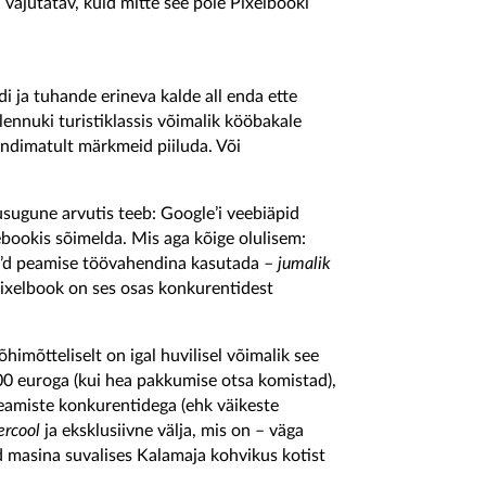
 vajutatav, kuid mitte see pole Pixelbooki
i ja tuhande erineva kalde all enda ette
ennuki turistiklassis võimalik kööbakale
undimatult märkmeid piiluda. Või
sugune arvutis teeb: Google’i veebiäpid
cebookis sõimelda. Mis aga kõige olulisem:
ro’d peamise töövahendina kasutada –
jumalik
 Pixelbook on ses osas konkurentidest
õhimõtteliselt on igal huvilisel võimalik see
0 euroga (kui hea pakkumise otsa komistad),
eamiste konkurentidega (ehk väikeste
ercool
ja eksklusiivne välja, mis on – väga
 masina suvalises Kalamaja kohvikus kotist