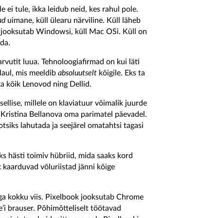
ei tule, ikka leidub neid, kes rahul pole.
ad
uimane, küll ülearu närviline. Küll läheb
ll jooksutab Windowsi, küll Mac OSi. Küll on
äda.
arvutit luua. Tehnoloogiafirmad on kui läti
 laul, mis meeldib
absoluutselt
kõigile. Eks ta
ka kõik Lenovod ning Dellid.
sellise, millele on klaviatuur võimalik juurde
Kristina Bellanova oma parimatel päevadel.
tsiks lahutada ja seejärel omatahtsi tagasi
s hästi toimiv hübriid, mida saaks kord
 kaarduvad võluriistad jänni kõige
ga kokku viis. Pixelbook jooksutab Chrome
’i brauser. Põhimõtteliselt töötavad