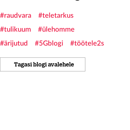
#raudvara
#teletarkus
#tulikuum
#ülehomme
#ärijutud
#5Gblogi
#töötele2s
Tagasi blogi avalehele