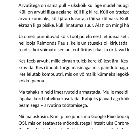
Arvutitega on sama pull – ükskõik kui äge mudel müügile 
Küll on arvuti liiga aeglane, küll liig kiire. Küll on
trackp
arvuti kuumaks, küll jätab kasutaja täitsa külmaks. Kü
ekraan liiga pisike, küll ilmatuma suur. Alati on mingi h
Ja ometi punnitavad kõik tootjad elu eest, et ideaalset 
helilooja Raimonds Pauls, kelle unistuseks oli kirjutada
teadis, kui võimatu see on, ent üritas ikka. Ja üritavad 
Kes teeb arvuti, mille ekraan tuleb kere küljest ära. Kes 
kruvida. Kes ründab turgu masinaga, mis paindub nagu 
Kes leiutab kompuutri, mis on võimalik kümneks legoklo
kokku panna.
Ma tahaksin neid imearvuteid armastada. Mulle meeldik
läpaka, kord tahvlina kasutada. Kahjuks jäävad aga kõik
peamisega – arvutina töötamisega.
Nii ma uskusin. Kuni pime juhus mu Google Pixelbooki
OSi, mis on teatavate mööndustega lihtsalt üks Chrome