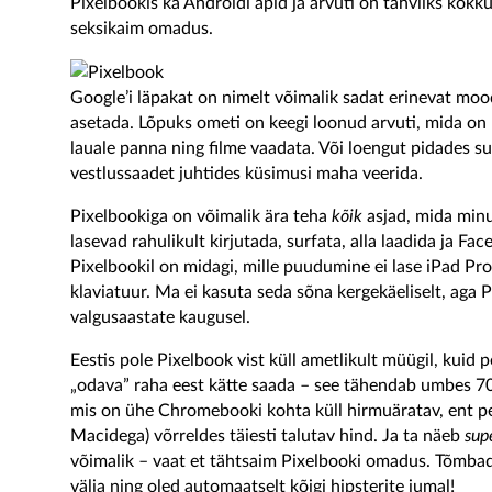
Pixelbookis ka Androidi äpid ja arvuti on tahvliks kokku
seksikaim omadus.
Google’i läpakat on nimelt võimalik sadat erinevat mood
asetada. Lõpuks ometi on keegi loonud arvuti, mida on l
lauale panna ning filme vaadata. Või loengut pidades s
vestlussaadet juhtides küsimusi maha veerida.
Pixelbookiga on võimalik ära teha
kõik
asjad, mida minu
lasevad rahulikult kirjutada, surfata, alla laadida ja Fa
Pixelbookil on midagi, mille puudumine ei lase iPad P
klaviatuur. Ma ei kasuta seda sõna kergekäeliselt, aga
valgusaastate kaugusel.
Eestis pole Pixelbook vist küll ametlikult müügil, kuid p
„odava” raha eest kätte saada – see tähendab umbes 70
mis on ühe Chromebooki kohta küll hirmuäratav, ent p
Macidega) võrreldes täiesti talutav hind. Ja ta näeb
sup
võimalik – vaat et tähtsaim Pixelbooki omadus. Tõmbad
välja ning oled automaatselt kõigi hipsterite jumal!