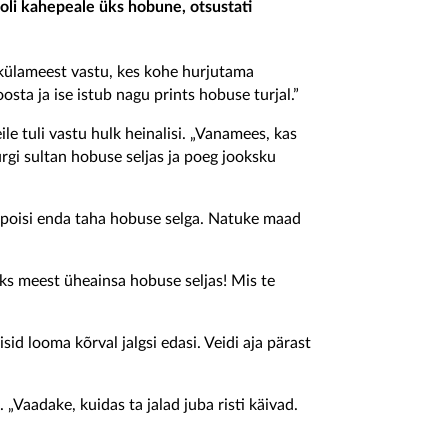
 oli kahepeale üks hobune, otsustati
u külameest vastu, kes kohe hurjutama
osta ja ise istub nagu prints hobuse turjal.”
le tuli vastu hulk heinalisi. „Vanamees, kas
ürgi sultan hobuse seljas ja poeg jooksku
 poisi enda taha hobuse selga. Natuke maad
ks meest üheainsa hobuse seljas! Mis te
d looma kõrval jalgsi edasi. Veidi aja pärast
 „Vaadake, kuidas ta jalad juba risti käivad.