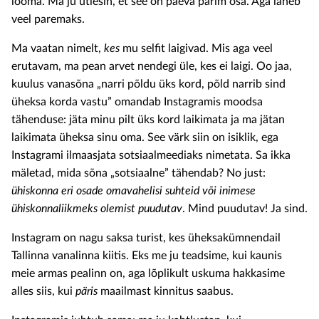
looma. Ma ju ütlesin, et see on päeva parim osa. Aga läheb
veel paremaks.
Ma vaatan nimelt,
kes
mu selfit laigivad. Mis aga veel
erutavam, ma pean arvet nendegi üle, kes ei laigi. Oo jaa,
kuulus vanasõna „narri põldu üks kord, põld narrib sind
üheksa korda vastu” omandab Instagramis moodsa
tähenduse: jäta minu pilt üks kord laikimata ja ma jätan
laikimata üheksa sinu oma. See värk siin on isiklik, ega
Instagrami ilmaasjata sotsiaalmeediaks nimetata. Sa ikka
mäletad, mida sõna „sotsiaalne” tähendab? No just:
ühiskonna eri osade omavahelisi suhteid või inimese
ühiskonnaliikmeks olemist puudutav
. Mind puudutav! Ja sind.
Instagram on nagu saksa turist, kes üheksakümnendail
Tallinna vanalinna kiitis. Eks me ju teadsime, kui kaunis
meie armas pealinn on, aga lõplikult uskuma hakkasime
alles siis, kui
päris
maailmast kinnitus saabus.