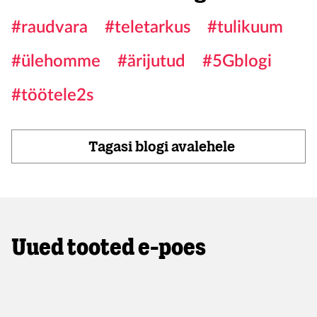
#raudvara
#teletarkus
#tulikuum
#ülehomme
#ärijutud
#5Gblogi
#töötele2s
Tagasi blogi avalehele
Uued tooted e-poes