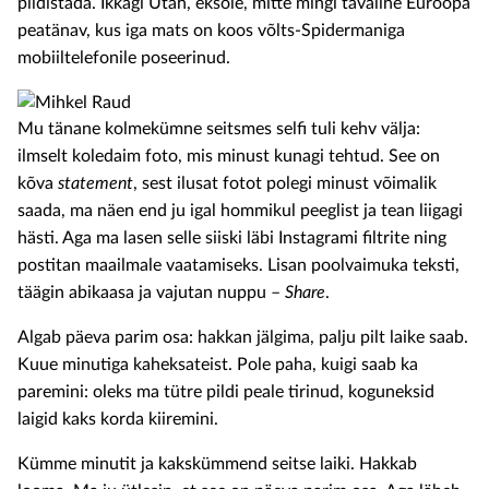
pildistada. Ikkagi Utah, eksole, mitte mingi tavaline Euroopa
peatänav, kus iga mats on koos võlts-Spidermaniga
mobiiltelefonile poseerinud.
Mu tänane kolmekümne seitsmes selfi tuli kehv välja:
ilmselt koledaim foto, mis minust kunagi tehtud. See on
kõva
statement
, sest ilusat fotot polegi minust võimalik
saada, ma näen end ju igal hommikul peeglist ja tean liigagi
hästi. Aga ma lasen selle siiski läbi Instagrami filtrite ning
postitan maailmale vaatamiseks. Lisan poolvaimuka teksti,
täägin abikaasa ja vajutan nuppu –
Share
.
Algab päeva parim osa: hakkan jälgima, palju pilt laike saab.
Kuue minutiga kaheksateist. Pole paha, kuigi saab ka
paremini: oleks ma tütre pildi peale tirinud, koguneksid
laigid kaks korda kiiremini.
Kümme minutit ja kakskümmend seitse laiki. Hakkab