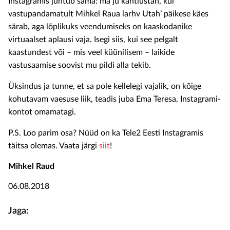
Instagramis juhtub sama: ma ju kahtlustan, kui
vastupandamatult Mihkel Raua larhv Utah’ päikese käes
särab, aga lõplikuks veendumiseks on kaaskodanike
virtuaalset aplausi vaja. Isegi siis, kui see pelgalt
kaastundest või – mis veel küünilisem – laikide
vastusaamise soovist mu pildi alla tekib.
Üksindus ja tunne, et sa pole kellelegi vajalik, on kõige
kohutavam vaesuse liik, teadis juba Ema Teresa, Instagrami-
kontot omamatagi.
P.S. Loo parim osa? Nüüd on ka Tele2 Eesti Instagramis
täitsa olemas. Vaata järgi
siit
!
Mihkel Raud
06.08.2018
Jaga: