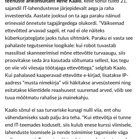
teenuste ärikonsultant
Rene Kaalo
, kelle sõnul tuleb 21.
sajandil IT-lahendustesse järjepidevalt aega ja raha
investeerida. Aastate jooksul on ta aga paraku näinud
erinevaid õnnetute tagajärgedega olukordi. “Väiksemad
ettevõtted arvavad sageli, et nad ei ole näiteks
küberkurjategijate jaoks tulus sihtmärk. Paraku ei vasta see
pahalaste tegutsemise loogikale: kui robot tuvastab
massilisel skanneerimisel mõne ettevõtte turvaaugu, siis
proovitakse seda ära kasutada sõltumata sellest, kas tegu
on viie või viiesaja töötajaga ettevõttega,” selgitab Kaalo.
Kui pahalased kaaperavad ettevõtte e-kirjad, lisatakse IP-
aadress “musta nimekirja” või häkitakse arvesüsteemi ning
esitatakse klientidele reaalsusest suuremad arved, võib see
tuua mõõtmatu rahalise ja mainekahju.
Kaalo sõnul ei saa turvariske kunagi nulli viia, ent ohu
vähendamiseks saab palju ära teha. “Kui ettevõtja ei tunne
end IT-teemades koduselt, siis kulub enese kurssi viimisele,
lahenduste loomisele ja nende toimimise tagamisele väga