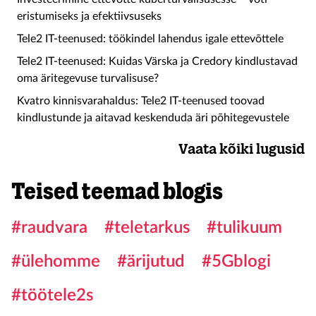
eristumiseks ja efektiivsuseks
Tele2 IT-teenused: töökindel lahendus igale ettevõttele
Tele2 IT-teenused: Kuidas Värska ja Credory kindlustavad
oma äritegevuse turvalisuse?
Kvatro kinnisvarahaldus: Tele2 IT-teenused toovad
kindlustunde ja aitavad keskenduda äri põhitegevustele
Vaata kõiki lugusid
Teised teemad blogis
#raudvara
#teletarkus
#tulikuum
#ülehomme
#ärijutud
#5Gblogi
#töötele2s