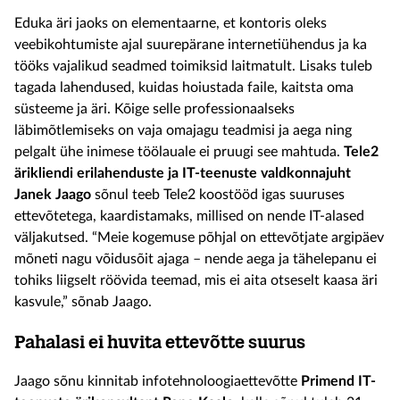
Eduka äri jaoks on elementaarne, et kontoris oleks
veebikohtumiste ajal suurepärane internetiühendus ja ka
tööks vajalikud seadmed toimiksid laitmatult. Lisaks tuleb
tagada lahendused, kuidas hoiustada faile, kaitsta oma
süsteeme ja äri. Kõige selle professionaalseks
läbimõtlemiseks on vaja omajagu teadmisi ja aega ning
pelgalt ühe inimese töölauale ei pruugi see mahtuda.
Tele2
ärikliendi
erilahenduste ja IT-teenuste valdkonnajuht
Janek Jaago
sõnul teeb Tele2 koostööd igas suuruses
ettevõtetega, kaardistamaks, millised on nende IT-alased
väljakutsed. “Meie kogemuse põhjal on ettevõtjate argipäev
mõneti nagu võidusõit ajaga – nende aega ja tähelepanu ei
tohiks liigselt röövida teemad, mis ei aita otseselt kaasa äri
kasvule,” sõnab Jaago.
Pahalasi ei huvita ettevõtte suurus
Jaago sõnu kinnitab infotehnoloogiaettevõtte
Primend IT-