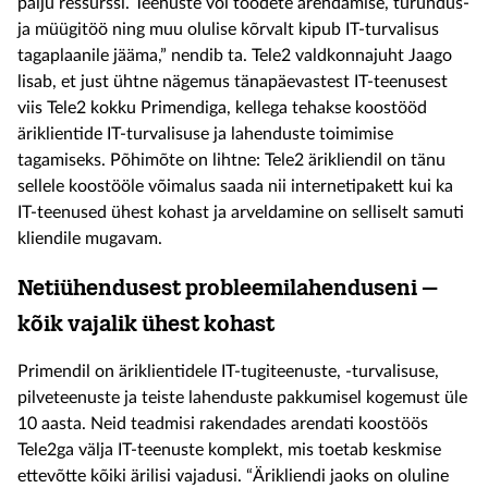
palju ressurssi. Teenuste või toodete arendamise, turundus-
ja müügitöö ning muu olulise kõrvalt kipub IT-turvalisus
tagaplaanile jääma,” nendib ta. Tele2 valdkonnajuht Jaago
lisab, et just ühtne nägemus tänapäevastest IT-teenusest
viis Tele2 kokku Primendiga, kellega tehakse koostööd
äriklientide IT-turvalisuse ja lahenduste toimimise
tagamiseks. Põhimõte on lihtne: Tele2 ärikliendil on tänu
sellele koostööle võimalus saada nii internetipakett kui ka
IT-teenused ühest kohast ja arveldamine on selliselt samuti
kliendile mugavam.
Netiühendusest probleemilahenduseni –
kõik vajalik ühest kohast
Primendil on äriklientidele IT-tugiteenuste, -turvalisuse,
pilveteenuste ja teiste lahenduste pakkumisel kogemust üle
10 aasta. Neid teadmisi rakendades arendati koostöös
Tele2ga välja IT-teenuste komplekt, mis toetab keskmise
ettevõtte kõiki ärilisi vajadusi. “Ärikliendi jaoks on oluline