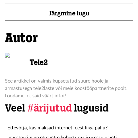
Järgmine lugu
Autor
Tele2
See artikkel on valmis küpsetatud suure hoole ja
armastusega tele2laste või meie koostööpartnerite poolt.
Loodame, et said väärt infot!
Veel
#ärijutud
lugusid
Ettevõtja, kas maksad interneti eest liiga palju?
Investeerimine ettevõtte küberturvalisusesse – võti