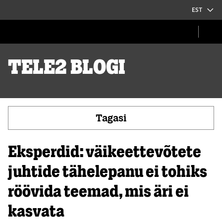
EST
Tele2 blogi
Tagasi
Eksperdid: väikeettevõtete
juhtide tähelepanu ei tohiks
röövida teemad, mis äri ei
kasvata