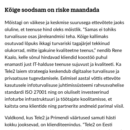
Kõige soodsam on riske maandada
Mõistagi on väikese ja keskmise suurusega ettevõtete jaoks
oluline, et teenuse hind oleks mõistlik. “Samas ei tohiks
turvalisuse osas järeleandmisi teha. Kõige kallimaks
osutuvad lõpuks ikkagi turvariski tagajärjel tekkinud
olukorrad, mitte igakuine kvaliteetne teenus,” nendib Rene
Kaalo, kelle sõnul hindavad kliendid koostöö puhul
enamasti just IT-halduse teenuse sujuvust ja kvaliteeti. Ka
Tele2 laiem strateegia keskendub digitaalse turvalisuse ja
privaatsuse tugevdamisele. Eelmisel aastal võttis ettevõte
kasutusele infoturvalisuse juhtimissüsteemi rahvusvahelise
standardi ISO 27001 ning on oluliselt investeerinud
infoturbe infrastruktuuri ja töötajate koolitamisse, et
kaitsta oma klientide ning partnerite andmeid parimal viisil.
Valdkond, kus Tele2 ja Primendi väärtused samuti hästi
kokku jooksevad, on klienditeenindus. “Tele2 on Eesti