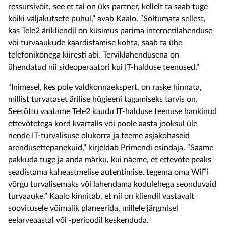
ressursivõit, see et tal on üks partner, kellelt ta saab tuge
kõiki väljakutsete puhul,” avab Kaalo. “Sõltumata sellest,
kas Tele2 ärikliendil on küsimus parima internetilahenduse
või turvaaukude kaardistamise kohta, saab ta ühe
telefonikõnega kiiresti abi. Terviklahendusena on
ühendatud nii sideoperaatori kui IT-halduse teenused.”
“Inimesel, kes pole valdkonnaekspert, on raske hinnata,
millist turvataset ärilise hügieeni tagamiseks tarvis on.
Seetõttu vaatame Tele2 kaudu IT-halduse teenuse hankinud
ettevõtetega kord kvartalis või poole aasta jooksul üle
nende IT-turvalisuse olukorra ja teeme asjakohaseid
arendusettepanekuid,” kirjeldab Primendi esindaja. “Saame
pakkuda tuge ja anda märku, kui näeme, et ettevõte peaks
seadistama kaheastmelise autentimise, tegema oma WiFi
võrgu turvalisemaks või lahendama kodulehega seonduvaid
turvaauke.” Kaalo kinnitab, et nii on kliendil vastavalt
soovitusele võimalik planeerida, millele järgmisel
eelarveaastal või -perioodil keskenduda.