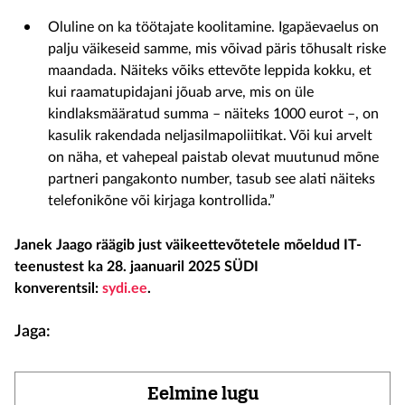
Oluline on ka töötajate koolitamine. Igapäevaelus on
palju väikeseid samme, mis võivad päris tõhusalt riske
maandada. Näiteks võiks ettevõte leppida kokku, et
kui raamatupidajani jõuab arve, mis on üle
kindlaksmääratud summa – näiteks 1000 eurot –, on
kasulik rakendada neljasilmapoliitikat. Või kui arvelt
on näha, et vahepeal paistab olevat muutunud mõne
partneri pangakonto number, tasub see alati näiteks
telefonikõne või kirjaga kontrollida.”
Janek Jaago räägib just väikeettevõtetele mõeldud IT-
teenustest ka 28. jaanuaril 2025 SÜDI
konverentsil:
sydi.ee
.
Jaga:
Eelmine lugu