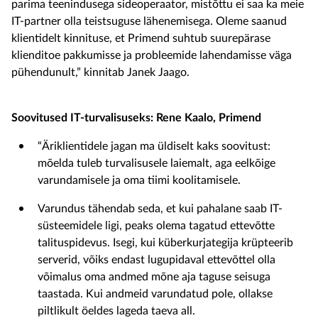
parima teenindusega sideoperaator, mistõttu ei saa ka meie
IT-partner olla teistsuguse lähenemisega. Oleme saanud
klientidelt kinnituse, et Primend suhtub suurepärase
klienditoe pakkumisse ja probleemide lahendamisse väga
pühendunult,” kinnitab Janek Jaago.
Soovitused IT-turvalisuseks: Rene Kaalo, Primend
“Äriklientidele jagan ma üldiselt kaks soovitust:
mõelda tuleb turvalisusele laiemalt, aga eelkõige
varundamisele ja oma tiimi koolitamisele.
Varundus tähendab seda, et kui pahalane saab IT-
süsteemidele ligi, peaks olema tagatud ettevõtte
talituspidevus. Isegi, kui küberkurjategija krüpteerib
serverid, võiks endast lugupidaval ettevõttel olla
võimalus oma andmed mõne aja taguse seisuga
taastada. Kui andmeid varundatud pole, ollakse
piltlikult öeldes lageda taeva all.