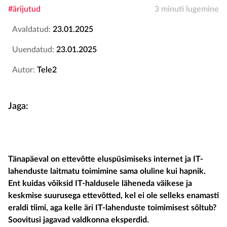
#ärijutud
3 minuti lugemine
Avaldatud:
23.01.2025
Uuendatud:
23.01.2025
Autor:
Tele2
Jaga:
Tänapäeval on ettevõtte eluspüsimiseks internet ja IT-
lahenduste laitmatu toimimine sama oluline kui hapnik.
Ent kuidas võiksid IT-haldusele läheneda väikese ja
keskmise suurusega ettevõtted, kel ei ole selleks enamasti
eraldi tiimi, aga kelle äri IT-lahenduste toimimisest sõltub?
Soovitusi jagavad valdkonna eksperdid.