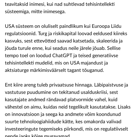
teavitaksid inimesi, kui nad suhtlevad tehisintellekti
süsteemiga, mitte inimesega.
USA süsteem on oluliselt paindlikum kui Euroopa Liidu
regulatsioonid. Turg ja riskikapital loovad eeldused kiireks
kasvuks, sest ettevõtted saavad katsetada, skaleerida ja
jõuda turule enne, kui seadus neile järele jõuab. Sellise
tempo toel on loodud ChatGPT ja teised generatiivse
tehisintellekti mudelid, mis on USA majandust ja
aktsiaturge märkimisväärselt tagant tõuganud.
Ent kiire areng tuleb privaatsuse hinnaga. Läbipaistvuse ja
vastutuse puudumine on tekitanud usalduskriisi, sest
kasutajate andmed rändavad platvormide vahel, kuid
vähestel on aimu, kuidas neid tegelikult kasutatakse. Lisaks
on innovatsioon ja seega ka andmete võim koondunud
suurte tehnoloogiahiidude kätte, kes omakorda valivad
investeeringute tegemiseks piirkondi, mis on regulatiivselt
nende jaoks kõige mugavamad.