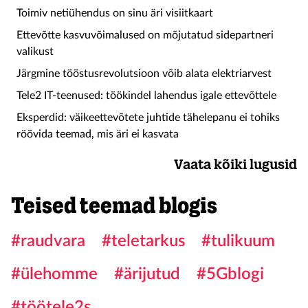
Toimiv netiühendus on sinu äri visiitkaart
Ettevõtte kasvuvõimalused on mõjutatud sidepartneri
valikust
Järgmine tööstusrevolutsioon võib alata elektriarvest
Tele2 IT-teenused: töökindel lahendus igale ettevõttele
Eksperdid: väikeettevõtete juhtide tähelepanu ei tohiks
röövida teemad, mis äri ei kasvata
Vaata kõiki lugusid
Teised teemad blogis
#raudvara
#teletarkus
#tulikuum
#ülehomme
#ärijutud
#5Gblogi
#töötele2s