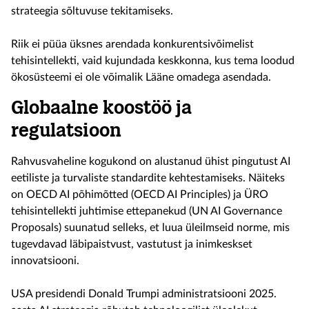
strateegia sõltuvuse tekitamiseks.
Riik ei püüa üksnes arendada konkurentsivõimelist
tehisintellekti, vaid kujundada keskkonna, kus tema loodud
ökosüsteemi ei ole võimalik Lääne omadega asendada.
Globaalne koostöö ja
regulatsioon
Rahvusvaheline kogukond on alustanud ühist pingutust AI
eetiliste ja turvaliste standardite kehtestamiseks. Näiteks
on OECD AI põhimõtted (OECD AI Principles) ja ÜRO
tehisintellekti juhtimise ettepanekud (UN AI Governance
Proposals) suunatud selleks, et luua üleilmseid norme, mis
tugevdavad läbipaistvust, vastutust ja inimkeskset
innovatsiooni.
USA presidendi Donald Trumpi administratsiooni 2025.