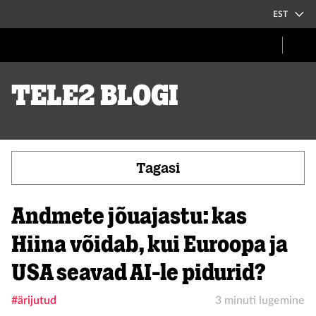
EST
Tele2 blogi
Tagasi
Andmete jõuajastu: kas
Hiina võidab, kui Euroopa ja
USA seavad AI-le pidurid?
#ärijutud
3 minuti lugemine