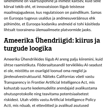
lähenemine on väärtuspõhine ja inimest kaitsev, kuid selle
kõrval tekib oht, et innovatsioon liigub teistesse
maailmajagudesse, kus regulatsioon on paindlikum. Samas
on Euroopa tugevus usaldus ja andmesuveräänsus ehk
põhimõte, et Euroopa kodaniku andmeid ei tohi käsitleda
lihtsalt toorainena ülemaailmsete platvormide jaoks.
Ameerika Ühendriigid: kiirus ja
turgude loogika
Ameerika Ühendriikides liigub AI areng palju kiiremini, kuid
ühtse raamistikuta. Föderaaltasandil terviklikku AI-seadust
ei ole, mistõttu on osariigid loonud oma reeglid ja
järelevalvestruktuurid. Näiteks Californias võeti vastu
Transparency in Frontier Artificial Intelligence Act, mis
kohustab suurte keelemudelite arendajaid avalikustama
ohutusprotokolle ning teavitama potentsiaalsetest
riskidest. Utah võttis vastu Artificial Intelligence Policy
Acti, mis nõuab, et ettevõtted ja avalikud asutused