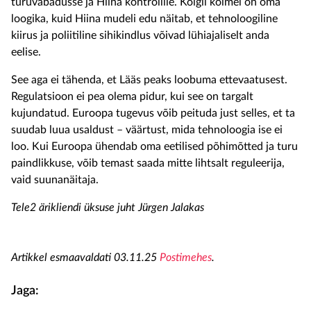
turuvabadusse ja Hiina kontrollile. Kõigil kolmel on oma
loogika, kuid Hiina mudeli edu näitab, et tehnoloogiline
kiirus ja poliitiline sihikindlus võivad lühiajaliselt anda
eelise.
See aga ei tähenda, et Lääs peaks loobuma ettevaatusest.
Regulatsioon ei pea olema pidur, kui see on targalt
kujundatud. Euroopa tugevus võib peituda just selles, et ta
suudab luua usaldust – väärtust, mida tehnoloogia ise ei
loo. Kui Euroopa ühendab oma eetilised põhimõtted ja turu
paindlikkuse, võib temast saada mitte lihtsalt reguleerija,
vaid suunanäitaja.
Tele2 ärikliendi üksuse juht Jürgen Jalakas
Artikkel esmaavaldati 03.11.25
Postimehes
.
Jaga: