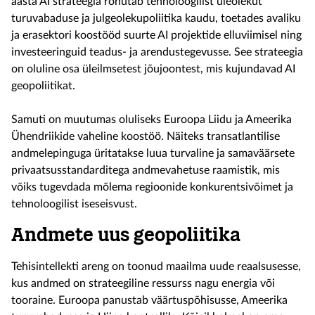
aasta AI strateegia rõhutab tehnoloogilist üleolekut
turuvabaduse ja julgeolekupoliitika kaudu, toetades avaliku
ja erasektori koostööd suurte AI projektide elluviimisel ning
investeeringuid teadus- ja arendustegevusse. See strateegia
on oluline osa üleilmsetest jõujoontest, mis kujundavad AI
geopoliitikat.
Samuti on muutumas oluliseks Euroopa Liidu ja Ameerika
Ühendriikide vaheline koostöö. Näiteks transatlantilise
andmelepinguga üritatakse luua turvaline ja samaväärsete
privaatsusstandarditega andmevahetuse raamistik, mis
võiks tugevdada mõlema regioonide konkurentsivõimet ja
tehnoloogilist iseseisvust.
Andmete uus geopoliitika
Tehisintellekti areng on toonud maailma uude reaalsusesse,
kus andmed on strateegiline ressurss nagu energia või
tooraine. Euroopa panustab väärtuspõhisusse, Ameerika