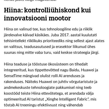
Hiina: kontrolliühiskond kui
innovatsiooni mootor
Hiina on valinud tee, kus tehnoloogiline edu ja riiklik
järelevalve käivad käsikäes. Juba 2017. aastal kuulutati
tehisintellekt riiklikuks prioriteediks ning sellest ajast alates
on valitsus, teadusasutused ja erasektor liikunud ühes
suunas ning mitte vaba turu, vaid keskse strateegia järgi.
Hiina teaduse ja tööstuse ökosüsteem on tihedalt
integreeritud, kus tippettevõtted nagu Baidu, Huawei ja
SenseTime mängivad olulist rolli AI arenduses ja
rakenduses. Näiteks Huawei on juhtiv võrgutaristute ja
andmekeskuste tehnoloogiate pakkumisel ning teeb
koostööd teiste Hiina ettevõtetega, et arendada välja
optimeeritud AI taristut „Xinghe Intelligent Fabric“, mis
tõstab AI treeningu efektiivsust ning vähendab