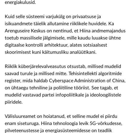
energiakulusid.
Kuid selle süsteemi varjukülg on privaatsuse ja
isikuandmete täielik allutamine riiklikele huvidele. Ka
Arenguseire Keskus on nentinud, et Hiina andmemajandus
toetub massilisele jälgimisele, mille kaudu luuakse ühtne
digitaalse kontrolli arhitektuur, alates sotsiaalsest
skoorimisest kuni käitumusliku analüütikani.
Riiklik küberjärelevalveasutus otsustab, millised mudelid
saavad turule ja millised mitte. Tehisintellekti algoritmide
register, mida haldab Cyberspace Administration of China,
on ühtaegu tehniline ja poliitiline tööriist. See tagab, et
mudelid vastavad partei infopoliitikale ja ideoloogilistele
piiridele.
Välisluureamet on hoiatanud, et selline mudel ei piirdu
enam siseturuga. Hiina tehnoloogia levik 5G-võrkudesse,
pilveteenustesse ja energiasüsteemidesse on teadlik