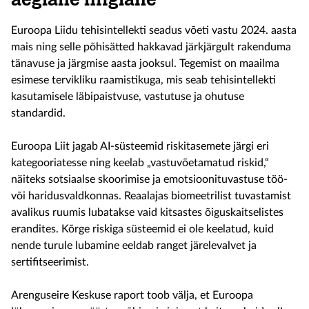
Euroopa Liidu tehisintellekti seadus võeti vastu 2024. aasta
mais ning selle põhisätted hakkavad järkjärgult rakenduma
tänavuse ja järgmise aasta jooksul. Tegemist on maailma
esimese tervikliku raamistikuga, mis seab tehisintellekti
kasutamisele läbipaistvuse, vastutuse ja ohutuse
standardid.
Euroopa Liit jagab AI-süsteemid riskitasemete järgi eri
kategooriatesse ning keelab „vastuvõetamatud riskid,“
näiteks sotsiaalse skoorimise ja emotsioonituvastuse töö-
või haridusvaldkonnas. Reaalajas biomeetrilist tuvastamist
avalikus ruumis lubatakse vaid kitsastes õiguskaitselistes
erandites. Kõrge riskiga süsteemid ei ole keelatud, kuid
nende turule lubamine eeldab ranget järelevalvet ja
sertifitseerimist.
Arenguseire Keskuse raport toob välja, et Euroopa