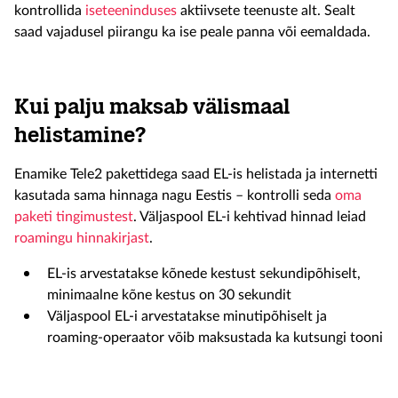
kontrollida
iseteeninduses
aktiivsete teenuste alt. Sealt
saad vajadusel piirangu ka ise peale panna või eemaldada.
Kui palju maksab välismaal
helistamine?
Enamike Tele2 pakettidega saad EL-is helistada ja internetti
kasutada sama hinnaga nagu Eestis – kontrolli seda
oma
paketi tingimustest
. Väljaspool EL-i kehtivad hinnad leiad
roamingu hinnakirjast
.
EL-is arvestatakse kõnede kestust sekundipõhiselt,
minimaalne kõne kestus on 30 sekundit
Väljaspool EL-i arvestatakse minutipõhiselt ja
roaming-operaator võib maksustada ka kutsungi tooni