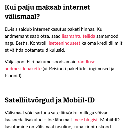
Kui palju maksab internet
välismaal?
EL-is sisaldub internetikasutus paketi hinnas. Kui
andmemaht saab otsa, saad
lisamahtu tellida
samamoodi
nagu Eestis. Kontrolli
iseteenindusest
ka oma krediidilimiit,
et vältida ootamatuid kulusid.
Väljaspool EL-i pakume soodsamaid
rändluse
andmesidepakette
(vt Reisineti pakettide tingimused ja
tsoonid).
Satelliitvõrgud ja Mobiil-ID
Välismaal võid sattuda satelliitvõrku, millega võivad
kaasneda lisakulud – loe lähemalt
meie blogist
. Mobiil-ID
kasutamine on välismaal tasuline, kuna kinnituskood