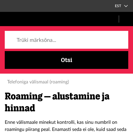
EST
Trüki märksõna...
Otsi
Telefoniga välismaal (roaming)
Roaming – alustamine ja
hinnad
Enne välismaale minekut kontrolli, kas sinu numbril on
roamingu piirang peal. Enamasti seda ei ole, kuid saad seda