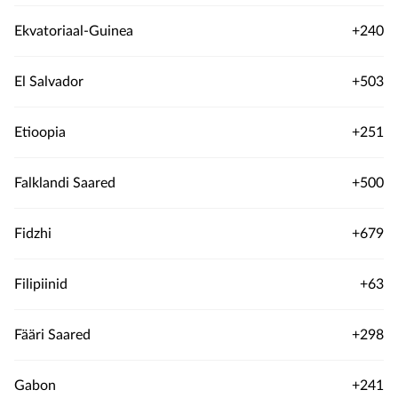
Ekvatoriaal-Guinea
+240
El Salvador
+503
Etioopia
+251
Falklandi Saared
+500
Fidzhi
+679
Filipiinid
+63
Fääri Saared
+298
Gabon
+241