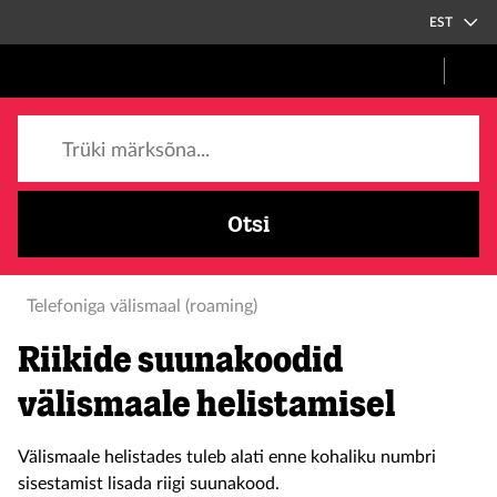
EST
Trüki märksõna...
Otsi
Telefoniga välismaal (roaming)
Riikide suunakoodid
välismaale helistamisel
Välismaale helistades tuleb alati enne kohaliku numbri
sisestamist lisada riigi suunakood.