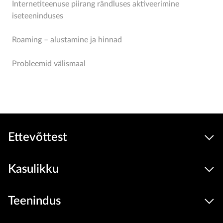
Internetiteenuse piirang rändluses aktiveerimine
iseteeninduses
Roaming – alustamine ja hinnad
Probleemid välismaal
Ettevõttest
Kasulikku
Teenindus