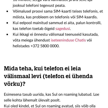
jooksul telefoni tegevust peata.
Võimalusel proovi sama SIM-kaarti teises telefonis, et
mõista, kas probleem on telefonis või SIM-kaardis.
Kui eelpool mainitud sammud ei aita, palun kontrolli,
kas telefon toetab õigeid
sagedusi
.
Kui ikkagi ei õnnestu välismaal teenuseid kasutada,
võta meiega ühendust
iseteeninduse Chatis
või
helistades +372 5800 0000.
Mida teha, kui telefon ei leia
välismaal levi (telefon ei ühenda
võrku)?
Esimesena tasub uurida, kas Sul on roaming lubatud. Loe
selle kohta lähemalt ülevalt poolt.
Kui oled kindel, et Sul on roaming avatud, siis võib olla