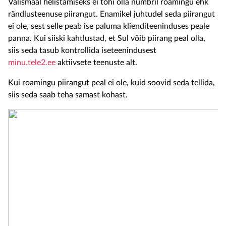
Välismaal helistamiseks ei tohi olla numbril roamingu ehk
rändlusteenuse piirangut. Enamikel juhtudel seda piirangut
ei ole, sest selle peab ise paluma klienditeeninduses peale
panna. Kui siiski kahtlustad, et Sul võib piirang peal olla,
siis seda tasub kontrollida iseteenindusest
minu.tele2.ee
aktiivsete teenuste alt.
Kui roamingu piirangut peal ei ole, kuid soovid seda tellida,
siis seda saab teha samast kohast.