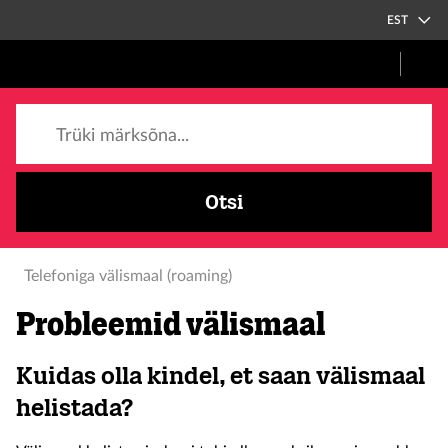
EST
Trüki märksõna...
Otsi
Telefoniga välismaal (roaming)
Probleemid välismaal
Kuidas olla kindel, et saan välismaal
helistada?