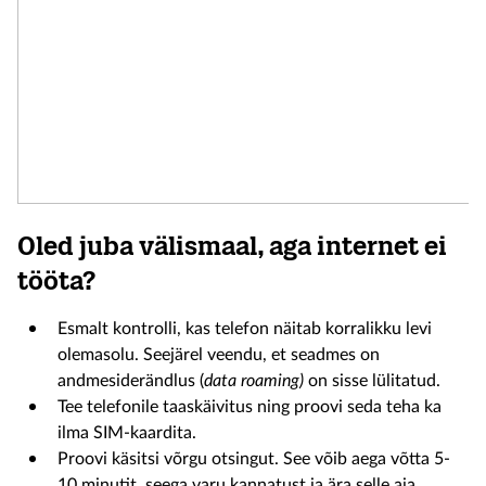
Oled juba välismaal, aga internet ei
tööta?
Esmalt kontrolli, kas telefon näitab korralikku levi
olemasolu. Seejärel veendu, et seadmes on
andmesiderändlus (
data roaming)
on sisse lülitatud.
Tee telefonile taaskäivitus ning proovi seda teha ka
ilma SIM-kaardita.
Proovi käsitsi võrgu otsingut. See võib aega võtta 5-
10 minutit, seega varu kannatust ja ära selle aja