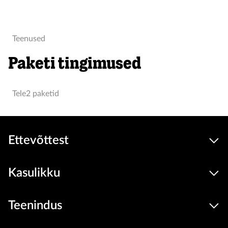
Teenused
Paketi tingimused
Tele2 paketid
Ettevõttest
Kasulikku
Teenindus