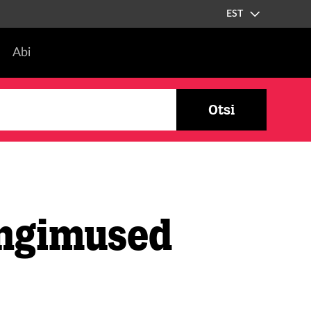
EST
Abi
Otsi
ingimused