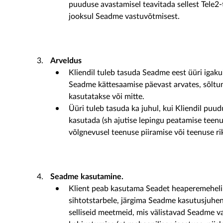
puuduse avastamisel teavitada sellest Tele2-
jooksul Seadme vastuvõtmisest.
Arveldus
Kliendil tuleb tasuda Seadme eest üüri igakui
Seadme kättesaamise päevast arvates, sõltum
kasutatakse või mitte.
Üüri tuleb tasuda ka juhul, kui Kliendil puu
kasutada (sh ajutise lepingu peatamise teen
võlgnevusel teenuse piiramise või teenuse rik
Seadme kasutamine.
Klient peab kasutama Seadet heaperemehelik
sihtotstarbele, järgima Seadme kasutusjuhen
selliseid meetmeid, mis välistavad Seadme v