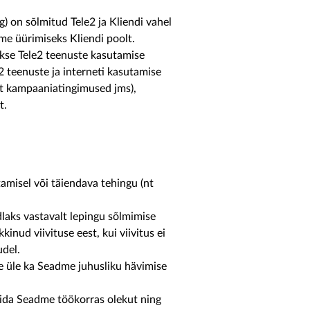
) on sõlmitud Tele2 ja Kliendi vahel
me üürimiseks Kliendi poolt.
kse Tele2 teenuste kasutamise
e2 teenuste ja interneti kasutamise
nt kampaaniatingimused jms),
t.
tamisel või täiendava tehingu (nt
aks vastavalt lepingu sõlmimise
kinud viivituse eest, kui viivitus ei
udel.
e üle ka Seadme juhusliku hävimise
lida Seadme töökorras olekut ning