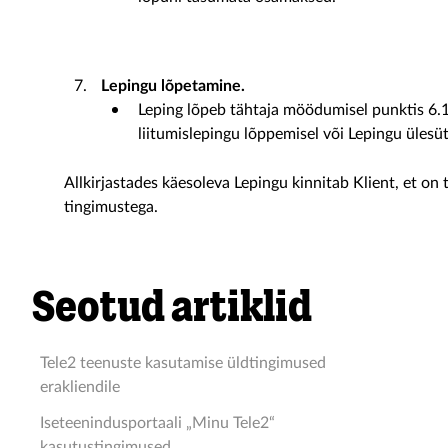
Lepingu lõpetamine.
Leping lõpeb tähtaja möödumisel punktis 6.1
liitumislepingu lõppemisel või Lepingu ülesü
Allkirjastades käesoleva Lepingu kinnitab Klient, et o
tingimustega.
Seotud artiklid
Tele2 teenuste kasutamise üldtingimused
erakliendile
Iseteenindusportaali „Minu Tele2“
kasutustingimused