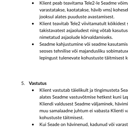
Klient peab teavitama Tele2-le Seadme võima
varastatakse, kaotatakse, hävib vms) koheselt
jooksul alates puuduste avastamisest.
Klient teavitab Tele2 viivitamatult kõikides
takistavatest asjaoludest ning võtab kasutu
nimetatud asjaolude kõrvaldamiseks.
Seadme kahjustumine või seadme kasutamise o
seoses tehnilise või majandusliku sobimatuse
lepingust tulenevate kohustuste täitmisest 
Vastutus
Klient vastutab täielikult ja tingimusteta Se
alates Seadme vastuvõtmise hetkest kuni Le
Kliendi valdusest Seadme väljaminek, hävimi
muu samalaadne juhtum ei vabasta Klienti va
kohustuste täitmisest.
Kui Seade on hävinenud, kadunud või varasta