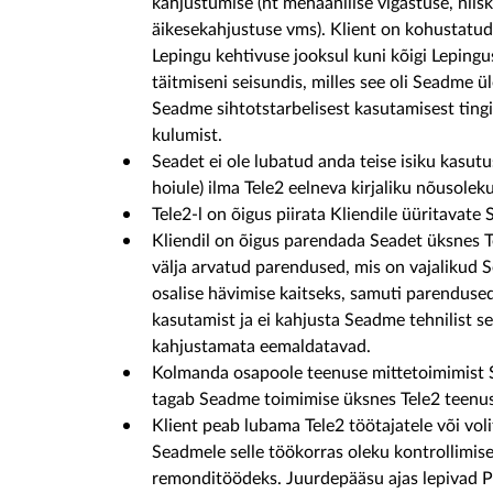
kahjustumise (nt mehaanilise vigastuse, niis
äikesekahjustuse vms). Klient on kohustatu
Lepingu kehtivuse jooksul kuni kõigi Leping
täitmiseni seisundis, milles see oli Seadme 
Seadme sihtotstarbelisest kasutamisest ting
kulumist.
Seadet ei ole lubatud anda teise isiku kasutus
hoiule) ilma Tele2 eelneva kirjaliku nõusoleku
Tele2-l on õigus piirata Kliendile üüritavat
Kliendil on õigus parendada Seadet üksnes Te
välja arvatud parendused, mis on vajalikud Se
osalise hävimise kaitseks, samuti parendus
kasutamist ja ei kahjusta Seadme tehnilist s
kahjustamata eemaldatavad.
Kolmanda osapoole teenuse mittetoimimist S
tagab Seadme toimimise üksnes Tele2 teenus
Klient peab lubama Tele2 töötajatele või vol
Seadmele selle töökorras oleku kontrollimise
remonditöödeks. Juurdepääsu ajas lepivad P