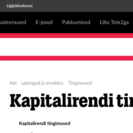
Ligipääsetavus
isateenused
E-pood
Pakkumised
Liitu Tele2ga
Abi
Lepingud ja arveldus
Tingimused
Kapitalirendi t
Kapitalirendi tingimused