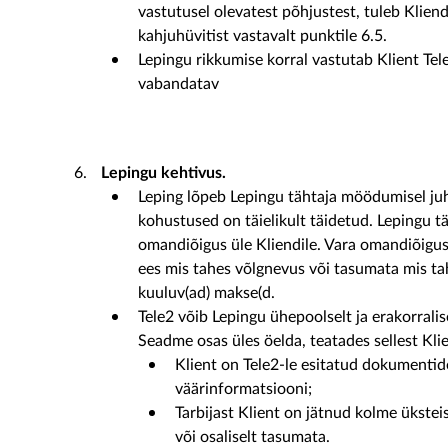
vastutusel olevatest põhjustest, tuleb Klien
kahjuhüvitist vastavalt punktile 6.5.
Lepingu rikkumise korral vastutab Klient Tele
vabandatav
Lepingu kehtivus.
Leping lõpeb Lepingu tähtaja möödumisel juh
kohustused on täielikult täidetud. Lepingu 
omandiõigus üle Kliendile. Vara omandiõigus e
ees mis tahes võlgnevus või tasumata mis ta
kuuluv(ad) makse(d.
Tele2 võib Lepingu ühepoolselt ja erakorralis
Seadme osas üles öelda, teatades sellest Kli
Klient on Tele2-le esitatud dokumentid
väärinformatsiooni;
Tarbijast Klient on jätnud kolme ükstei
või osaliselt tasumata.