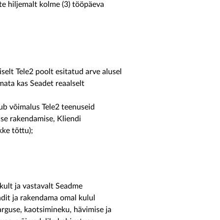
te hiljemalt kolme (3) tööpäeva
selt Tele2 poolt esitatud arve alusel
ata kas Seadet reaalselt
dub võimalus Tele2 teenuseid
use rakendamise, Kliendi
ke tõttu);
ult ja vastavalt Seadme
dit ja rakendama omal kulul
arguse, kaotsimineku, hävimise ja