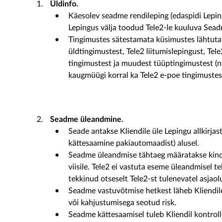
Üldinfo.
Käesolev seadme rendileping (edaspidi Leping
Lepingus välja toodud Tele2-le kuuluva Sead
Tingimustes sätestamata küsimustes lähtuta
üldtingimustest, Tele2 liitumislepingust, Tel
tingimustest ja muudest tüüptingimustest (
kaugmüügi korral ka Tele2 e-poe tingimustes
Seadme üleandmine.
Seade antakse Kliendile üle Lepingu allkirjas
kättesaamine pakiautomaadist) alusel.
Seadme üleandmise tähtaeg määratakse kindl
viisile. Tele2 ei vastuta eseme üleandmisel tek
tekkinud otseselt Tele2-st tulenevatel asjaol
Seadme vastuvõtmise hetkest läheb Kliendil
või kahjustumisega seotud risk.
Seadme kättesaamisel tuleb Kliendil kontrol