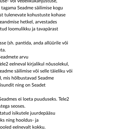
kuse- või vedelikukahjustuse,
d tagama Seadme säilimise kogu
ust tulenevate kohustuste kohase
üleandmise hetkel, arvestades
itud loomulikku ja tavapärast
se (sh. pantida, anda allüürile või
ta.
e Seadmete arvu
le2 eelneval kirjalikul nõusolekul,
adme säilimise või selle täieliku või
ed, mis hõlbustavad Seadme
eisundit ning on Seadet
eadmes ei loeta puuduseks. Tele2
tega seoses.
itatud isikutele juurdepääsu
ks ning hooldus- ja
ooled eelnevalt kokku.