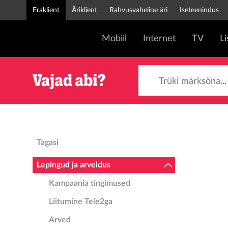
Eraklient
Äriklient
Rahvusvaheline äri
Iseteenindus
Mobiil
Internet
TV
L
Trüki märksõna...
Vajad abi?
Tagasi
Lepingud ja arveldus
Kampaania tingimused
Liitumine Tele2ga
Arved