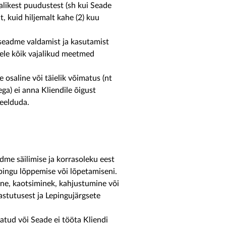
likest puudustest (sh kui Seade
, kuid hiljemalt kahe (2) kuu
t seadme valdamist ja kasutamist
sele kõik vajalikud meetmed
saline või täielik võimatus (nt
ga) ei anna Kliendile õigust
keelduda.
adme säilimise ja korrasoleku eest
pingu lõppemise või lõpetamiseni.
ne, kaotsiminek, kahjustumine või
stutusest ja Lepingujärgsete
tud või Seade ei tööta Kliendi