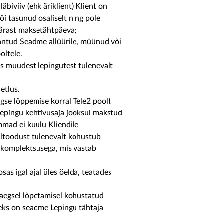
äbiviiv (ehk äriklient) Klient on
i tasunud osaliselt ning pole
pärast maksetähtpäeva;
antud Seadme allüürile, müünud või
oltele.
es muudest lepingutest tulenevalt
etlus.
gse lõppemise korral Tele2 poolt
Lepingu kehtivusaja jooksul makstud
mad ei kuulu Kliendile
Eeltoodust tulenevalt kohustub
e komplektsusega, mis vastab
as igal ajal üles öelda, teatades
taegsel lõpetamisel kohustatud
leks on seadme Lepingu tähtaja