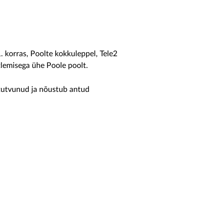
. korras, Poolte kokkuleppel, Tele2
tlemisega ühe Poole poolt.
n tutvunud ja nõustub antud