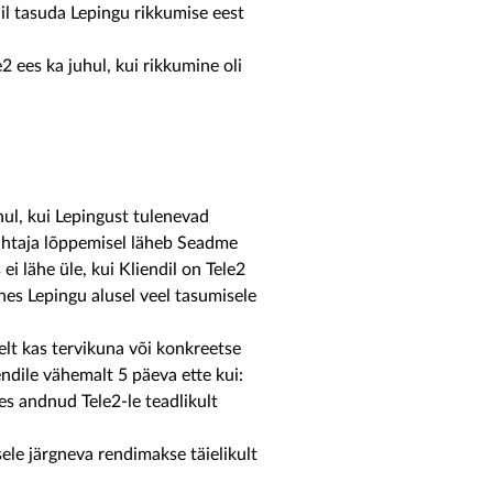
dil tasuda Lepingu rikkumise eest
2 ees ka juhul, kui rikkumine oli
ul, kui Lepingust tulenevad
tähtaja lõppemisel läheb Seadme
i lähe üle, kui Kliendil on Tele2
hes Lepingu alusel veel tasumisele
elt kas tervikuna või konkreetse
endile vähemalt 5 päeva ette kui:
es andnud Tele2-le teadlikult
sele järgneva rendimakse täielikult