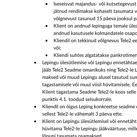
Iseseisvat majandus- või kutsetegevust l
jätnud rendimakse kohaselt tasumata võ
võlgnevust tasunud 15 päeva jooksul 
Klient on andnud lepinguga temale üle
andnud kasutusele kolmandatele osapo
Kliendil on tekkinud võlgnevus Tele2 e
või;
Kliendi suhtes algatatakse pankrotimen
Lepingu ülesütlemise või Lepingu ennetähtae
jääb Tele2 Seadme omanikuks ning Tele2-le 
maksed või muud Lepingu alusel tasutud sum
tagastamisele või muul viisil hüvitamisele. 
Klient tagastama Seadme Tele2-le koos sell
punktis 4.1. toodud seisukorrale.
Kliendil on õigus Leping konkreetse seadme os
sellest Tele2-le vähemalt 3 päeva ette.
Klient on Lepingu ülesütlemisel või ennetäh
hüvitama Tele2-le Lepingu jääkväärtuse, mil
lõpuni tasumata osamaksed.