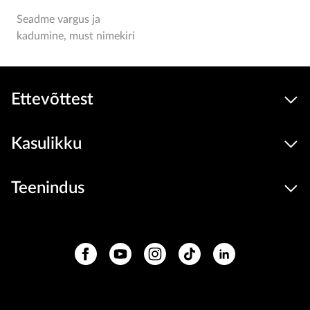
Seadme vargus ja
kadumine, must nimekiri
Ettevõttest
Kasulikku
Teenindus