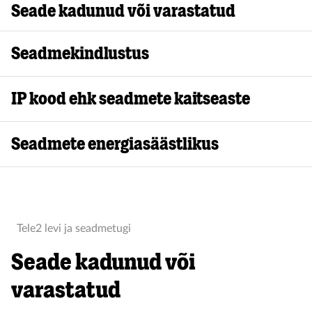
Seade kadunud või varastatud
Seadmekindlustus
IP kood ehk seadmete kaitseaste
Seadmete energiasäästlikus
Tele2 levi ja seadmetugi
Seade kadunud või
varastatud