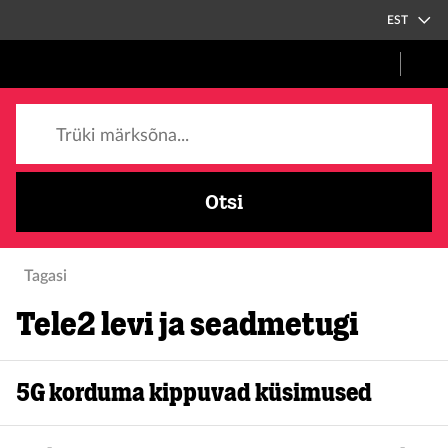
EST
Trüki märksõna...
Otsi
Tagasi
Tele2 levi ja seadmetugi
5G korduma kippuvad küsimused