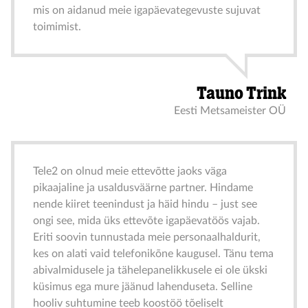
mis on aidanud meie igapäevategevuste sujuvat
toimimist.
Tauno Trink
Eesti Metsameister OÜ
Tele2 on olnud meie ettevõtte jaoks väga
pikaajaline ja usaldusväärne partner. Hindame
nende kiiret teenindust ja häid hindu – just see
ongi see, mida üks ettevõte igapäevatöös vajab.
Eriti soovin tunnustada meie personaalhaldurit,
kes on alati vaid telefonikõne kaugusel. Tänu tema
abivalmidusele ja tähelepanelikkusele ei ole ükski
küsimus ega mure jäänud lahenduseta. Selline
hooliv suhtumine teeb koostöö tõeliselt