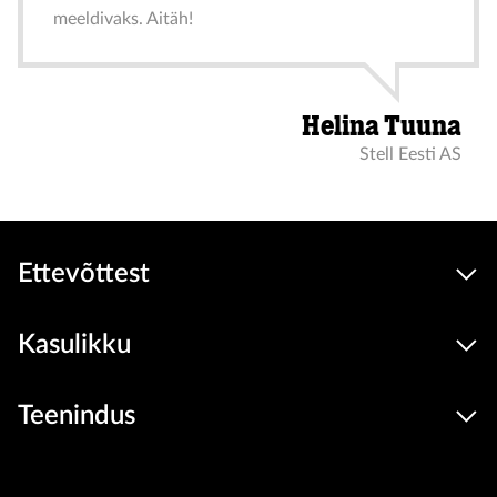
meeldivaks. Aitäh!
Helina Tuuna
Stell Eesti AS
Ettevõttest
Kasulikku
Teenindus