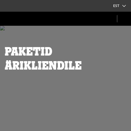
EST
Paketid
ärikliendile