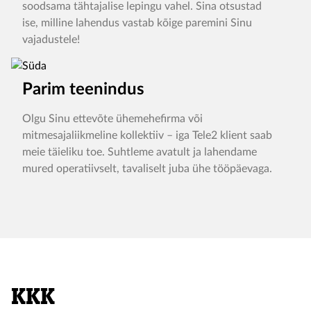
soodsama tähtajalise lepingu vahel. Sina otsustad
ise, milline lahendus vastab kõige paremini Sinu
vajadustele!
Parim teenindus
Olgu Sinu ettevõte ühemehefirma või
mitmesajaliikmeline kollektiiv – iga Tele2 klient saab
meie täieliku toe. Suhtleme avatult ja lahendame
mured operatiivselt, tavaliselt juba ühe tööpäevaga.
KKK