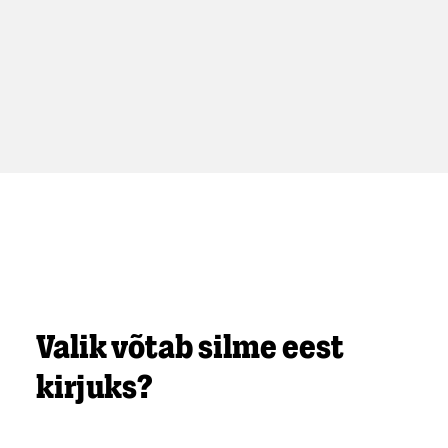
Lisa ostukorvi
Vaata ja võrdle kõiki pakette
Valik võtab silme eest
kirjuks?