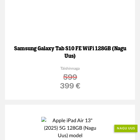
Samsung Galaxy Tab S10 FE WiFi 128GB (Nagu
Uus)
Täishinnaga
599
Soodushind
399 €
NAGU UUS