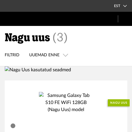
EST
Nagu uus
(
3
)
FILTRID
UUEMAD ENNE
NAGU UUS