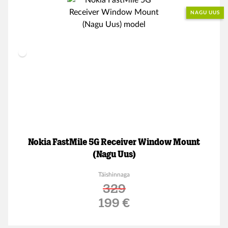
NAGU UUS
Nokia FastMile 5G Receiver Window Mount
(Nagu Uus)
Täishinnaga
329
Soodushind
199 €