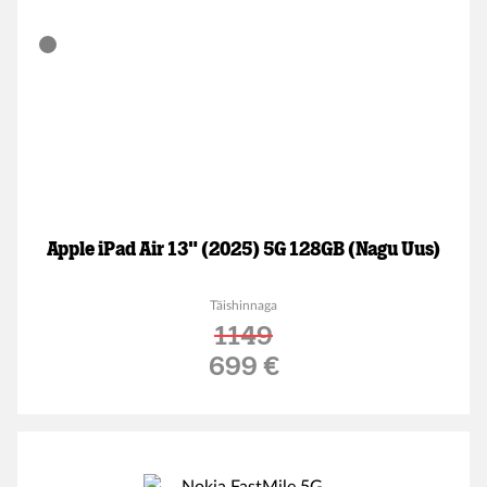
Apple iPad Air 13" (2025) 5G 128GB (Nagu Uus)
Täishinnaga
1149
Soodushind
699 €