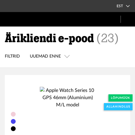
EST
Ärikliendi e-pood
(
23
)
FILTRID
UUEMAD ENNE
LÕPUMÜÜK
ALLAHINDLUS