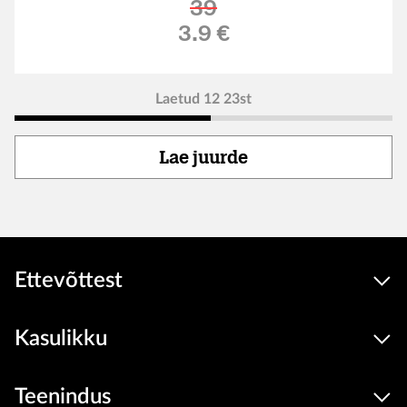
39
Soodushind
3.9 €
Laetud 12 23st
Lae juurde
Ettevõttest
Kasulikku
Teenindus