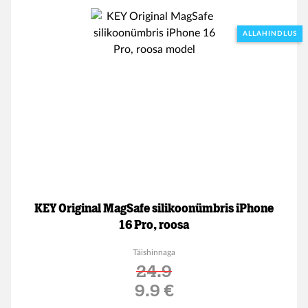
ALLAHINDLUS
KEY Original MagSafe silikoonümbris iPhone
16 Pro, roosa
Täishinnaga
24.9
Soodushind
9.9 €