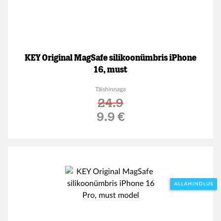
KEY Original MagSafe silikoonümbris iPhone
16, must
Täishinnaga
24.9
Soodushind
9.9 €
ALLAHINDLUS