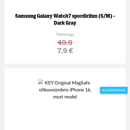
Samsung Galaxy Watch7 spordirihm (S/M) -
Dark Gray
Täishinnaga
49.9
Soodushind
7.9 €
ALLAHINDLUS