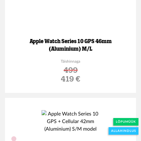
Apple Watch Series 10 GPS 46mm
(Aluminium) M/L
Täishinnaga
499
Soodushind
419 €
LÕPUMÜÜK
ALLAHINDLUS