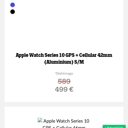
Apple Watch Series 10 GPS + Cellular 42mm
(Aluminium) S/M
Täishinnaga
589
Soodushind
499 €