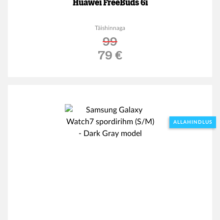
Huawei FreeBuds 6i
Täishinnaga
99
Soodushind
79 €
ALLAHINDLUS