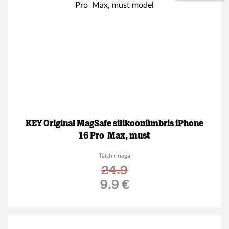
KEY Original MagSafe silikoonümbris iPhone
16 Pro Max, must
Täishinnaga
24.9
Soodushind
9.9 €