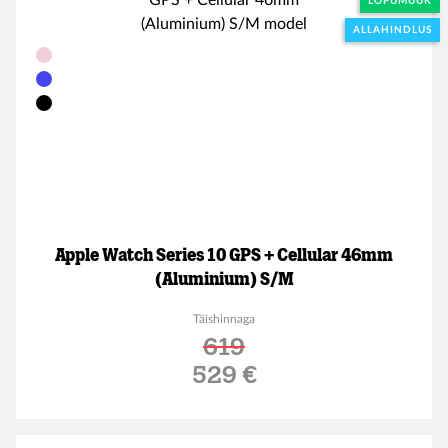
LÕPUMÜÜK
ALLAHINDLUS
Apple Watch Series 10 GPS + Cellular 46mm
(Aluminium) S/M
Täishinnaga
619
Soodushind
529 €