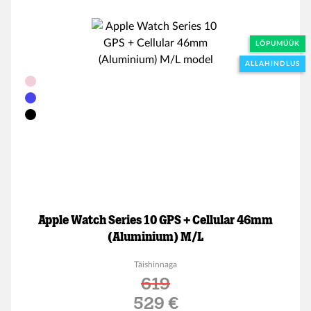
LÕPUMÜÜK
ALLAHINDLUS
Apple Watch Series 10 GPS + Cellular 46mm
(Aluminium) M/L
Täishinnaga
619
Soodushind
529 €