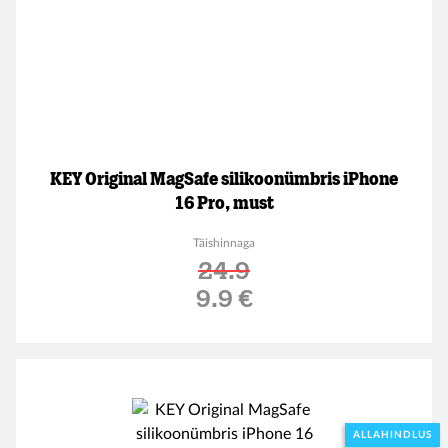
KEY Original MagSafe silikoonümbris iPhone
16 Pro, must
Täishinnaga
24.9
Soodushind
9.9 €
ALLAHINDLUS