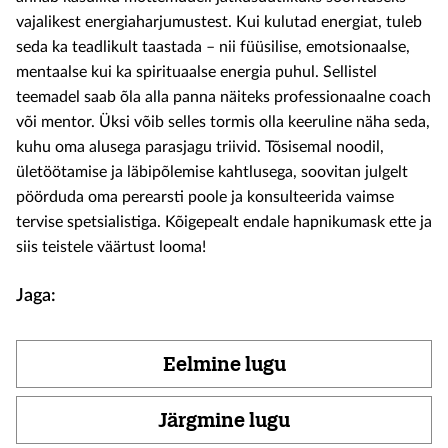
vajalikest energiaharjumustest. Kui kulutad energiat, tuleb
seda ka teadlikult taastada – nii füüsilise, emotsionaalse,
mentaalse kui ka spirituaalse energia puhul. Sellistel
teemadel saab õla alla panna näiteks professionaalne coach
või mentor. Üksi võib selles tormis olla keeruline näha seda,
kuhu oma alusega parasjagu triivid. Tõsisemal noodil,
ületöötamise ja läbipõlemise kahtlusega, soovitan julgelt
pöörduda oma perearsti poole ja konsulteerida vaimse
tervise spetsialistiga. Kõigepealt endale hapnikumask ette ja
siis teistele väärtust looma!
Jaga:
Eelmine lugu
Järgmine lugu