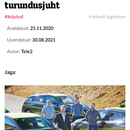
turundusjuht
#ärijutud
4 minuti lugemine
Avaldatud:
25.11.2020
Uuendatud:
30.08.2021
Autor:
Tele2
Jaga: