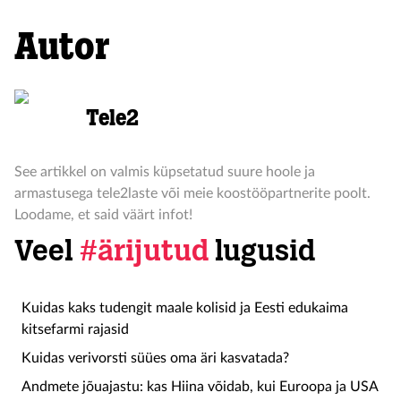
Autor
Tele2
See artikkel on valmis küpsetatud suure hoole ja
armastusega tele2laste või meie koostööpartnerite poolt.
Loodame, et said väärt infot!
Veel
#ärijutud
lugusid
Kuidas kaks tudengit maale kolisid ja Eesti edukaima
kitsefarmi rajasid
Kuidas verivorsti süües oma äri kasvatada?
Andmete jõuajastu: kas Hiina võidab, kui Euroopa ja USA