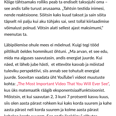
Kõige tähtsamaks rolliks peab ta endiselt taksojuhi oma –
see andis talle turust arusaama. „Tahtsin testida inimesi,
nende reaktsioone. Sõitsin kaks kuud taksot ja sain sõita
täpselt nii palju kui aku tühjaks sai, sest tollal kiirlaadimise
võimalust polnud. Võtsin alati sellest ajast maksimumi,“
meenutas ta.
Läbipõlemise ohule mees ei mõelnud. Kuigi tegi tööd
piltlikult öeldes hommikust õhtuni. „Ma arvan, et see edu,
mida ma alguses saavutasin, andis energiat juurde. Kui
näed, et läheb jube hästi, et ettevõte kasvab ja mõistad
tuleviku perspektiivi, siis annab see tohutult energiat
juurde. Soovitan vaadata üht YouTube’i videot muutuste
kohta:
„The Most Important Video That You Will Ever See“
,
kus üks matemaatik räägib eksponentsiaalfunktsioonist.
Mõistsin, et kui saavutan 2, 3 kuni 7 protsenti kasvu kuus,
siis olen aasta pärast rohkem kui kaks korda suurem ja kahe
aasta pärast neli korda suurem ja kolme aasta pärast