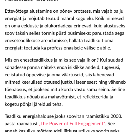
Ettevõttega alustamine on põnev protsess, mis vajab palju
energiat ja mõjutab teatud määral kogu elu. Kõik inimesed
on oma eelduste ja olukordadega erinevad, kuid alustuseks
soovitaksin selles tormis püsti püsimiseks: panustada aega
eneseteadlikkuse arendamisse; hallata teadlikult oma
energiat; toetuda ka professionaalsele välisele abile.
Mis on eneseteadlikkus ja miks see vajalik on? Kui suudad
sõnadesse panna näiteks enda isiklikke andeid, tugevusi,
eelistatud õppeviise ja oma väärtuseid, siis lahenevad
mitmed keerulised otsused justkui iseenesest ning väheneb
tõenäosus, et jooksed mitu korda vastu sama seina. Selline
teadlikkus nõuab aja mahavõtmist, et reflekteerida ja
kogetu põhjal järeldusi teha.
Teadliku energiahalduse jaoks soovitan raamistikku 2003.
aasta raamatust
„The Power of Full Engagement“
. See
annab kasuliku mõttemudeli jätkusuutlikuks soorituseks