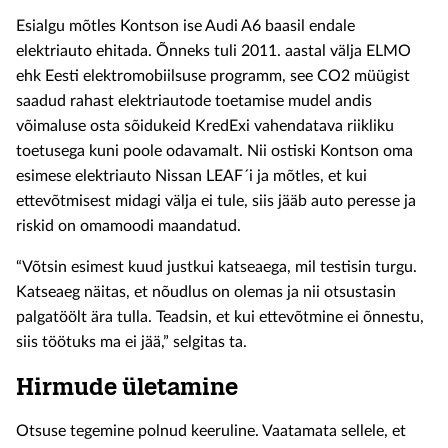
Esialgu mõtles Kontson ise Audi A6 baasil endale
elektriauto ehitada. Õnneks tuli 2011. aastal välja ELMO
ehk Eesti elektromobiilsuse programm, see CO2 müügist
saadud rahast elektriautode toetamise mudel andis
võimaluse osta sõidukeid KredExi vahendatava riikliku
toetusega kuni poole odavamalt. Nii ostiski Kontson oma
esimese elektriauto Nissan LEAF´i ja mõtles, et kui
ettevõtmisest midagi välja ei tule, siis jääb auto peresse ja
riskid on omamoodi maandatud.
“Võtsin esimest kuud justkui katseaega, mil testisin turgu.
Katseaeg näitas, et nõudlus on olemas ja nii otsustasin
palgatöölt ära tulla. Teadsin, et kui ettevõtmine ei õnnestu,
siis töötuks ma ei jää,” selgitas ta.
Hirmude ületamine
Otsuse tegemine polnud keeruline. Vaatamata sellele, et