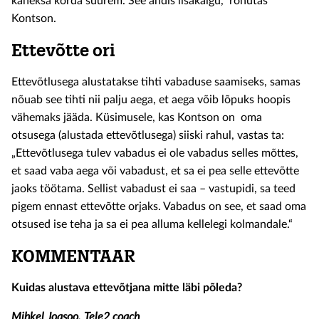
kaheksa korda suurem. See andis lisakäigu,“ rõhutas
Kontson.
Ettevõtte ori
Ettevõtlusega alustatakse tihti vabaduse saamiseks, samas
nõuab see tihti nii palju aega, et aega võib lõpuks hoopis
vähemaks jääda. Küsimusele, kas Kontson on oma
otsusega (alustada ettevõtlusega) siiski rahul, vastas ta:
„Ettevõtlusega tulev vabadus ei ole vabadus selles mõttes,
et saad vaba aega või vabadust, et sa ei pea selle ettevõtte
jaoks töötama. Sellist vabadust ei saa – vastupidi, sa teed
pigem ennast ettevõtte orjaks. Vabadus on see, et saad oma
otsused ise teha ja sa ei pea alluma kellelegi kolmandale.“
KOMMENTAAR
Kuidas alustava ettevõtjana mitte läbi põleda?
Mihkel Joasoo, Tele2 coach