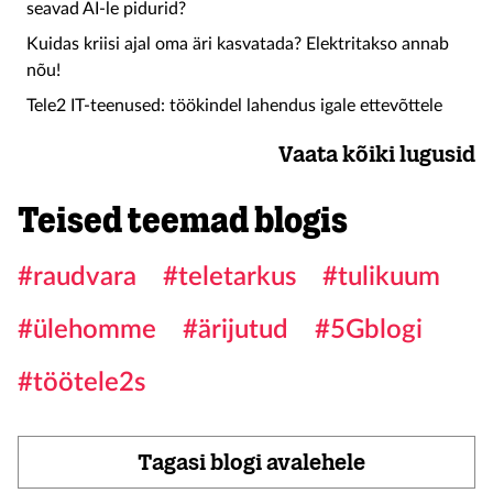
seavad AI-le pidurid?
Kuidas kriisi ajal oma äri kasvatada? Elektritakso annab
nõu!
Tele2 IT-teenused: töökindel lahendus igale ettevõttele
Vaata kõiki lugusid
Teised teemad blogis
#raudvara
#teletarkus
#tulikuum
#ülehomme
#ärijutud
#5Gblogi
#töötele2s
Tagasi blogi avalehele