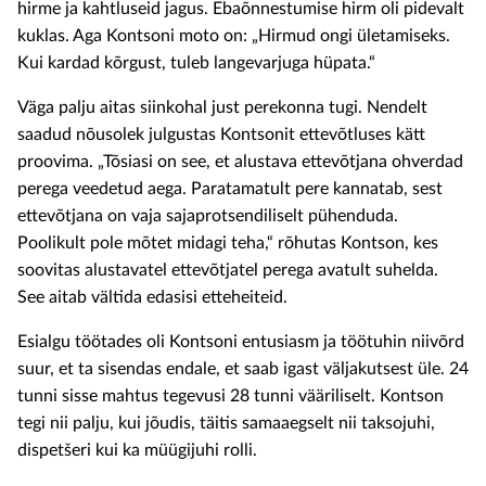
hirme ja kahtluseid jagus. Ebaõnnestumise hirm oli pidevalt
kuklas. Aga Kontsoni moto on: „Hirmud ongi ületamiseks.
Kui kardad kõrgust, tuleb langevarjuga hüpata.“
Väga palju aitas siinkohal just perekonna tugi. Nendelt
saadud nõusolek julgustas Kontsonit ettevõtluses kätt
proovima. „Tõsiasi on see, et alustava ettevõtjana ohverdad
perega veedetud aega. Paratamatult pere kannatab, sest
ettevõtjana on vaja sajaprotsendiliselt pühenduda.
Poolikult pole mõtet midagi teha,“ rõhutas Kontson, kes
soovitas alustavatel ettevõtjatel perega avatult suhelda.
See aitab vältida edasisi etteheiteid.
Esialgu töötades oli Kontsoni entusiasm ja töötuhin niivõrd
suur, et ta sisendas endale, et saab igast väljakutsest üle. 24
tunni sisse mahtus tegevusi 28 tunni vääriliselt. Kontson
tegi nii palju, kui jõudis, täitis samaaegselt nii taksojuhi,
dispetšeri kui ka müügijuhi rolli.