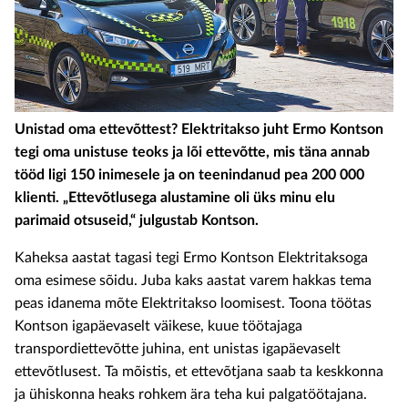
Unistad oma ettevõttest? Elektritakso juht Ermo Kontson
tegi oma unistuse teoks ja lõi ettevõtte, mis täna annab
tööd ligi 150 inimesele ja on teenindanud pea 200 000
klienti. „Ettevõtlusega alustamine oli üks minu elu
parimaid otsuseid,“ julgustab Kontson.
Kaheksa aastat tagasi tegi Ermo Kontson Elektritaksoga
oma esimese sõidu. Juba kaks aastat varem hakkas tema
peas idanema mõte Elektritakso loomisest. Toona töötas
Kontson igapäevaselt väikese, kuue töötajaga
transpordiettevõtte juhina, ent unistas igapäevaselt
ettevõtlusest. Ta mõistis, et ettevõtjana saab ta keskkonna
ja ühiskonna heaks rohkem ära teha kui palgatöötajana.