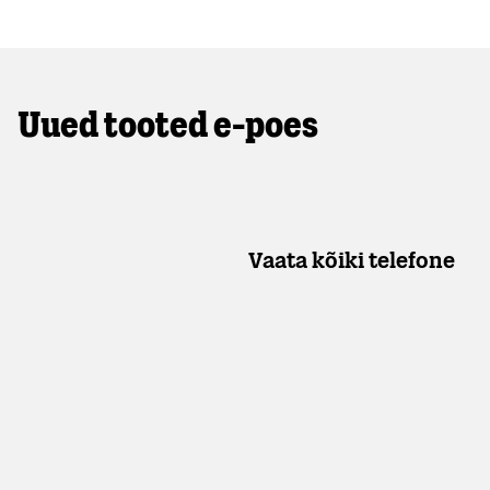
Uued tooted e-poes
Vaata kõiki telefone