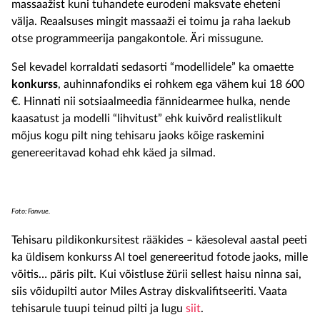
massaažist kuni tuhandete eurodeni maksvate eheteni
välja. Reaalsuses mingit massaaži ei toimu ja raha laekub
otse programmeerija pangakontole. Äri missugune.
Sel kevadel korraldati sedasorti “modellidele” ka omaette
konkurss
, auhinnafondiks ei rohkem ega vähem kui 18 600
€. Hinnati nii sotsiaalmeedia fännidearmee hulka, nende
kaasatust ja modelli “lihvitust” ehk kuivõrd realistlikult
mõjus kogu pilt ning tehisaru jaoks kõige raskemini
genereeritavad kohad ehk käed ja silmad.
Foto: Fanvue.
Tehisaru pildikonkursitest rääkides – käesoleval aastal peeti
ka üldisem konkurss AI toel genereeritud fotode jaoks, mille
võitis… päris pilt. Kui võistluse žürii sellest haisu ninna sai,
siis võidupilti autor Miles Astray diskvalifitseeriti. Vaata
tehisarule tuupi teinud pilti ja lugu
siit
.