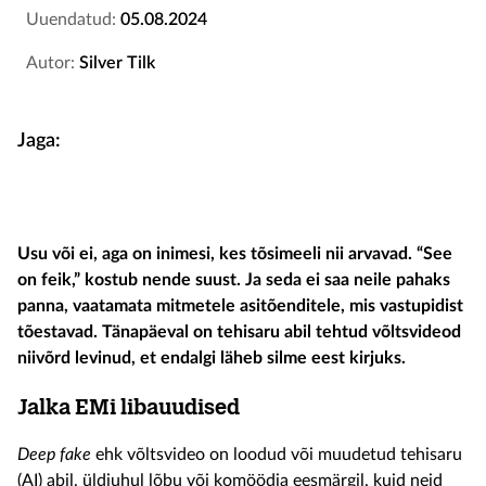
Uuendatud:
05.08.2024
Autor:
Silver Tilk
Jaga:
Usu või ei, aga on inimesi, kes tõsimeeli nii arvavad. “See
on feik,” kostub nende suust. Ja seda ei saa neile pahaks
panna, vaatamata mitmetele asitõenditele, mis vastupidist
tõestavad. Tänapäeval on tehisaru abil tehtud võltsvideod
niivõrd levinud, et endalgi läheb silme eest kirjuks.
Jalka EMi libauudised
Deep fake
ehk võltsvideo on loodud või muudetud tehisaru
(AI) abil, üldjuhul lõbu või komöödia eesmärgil, kuid neid