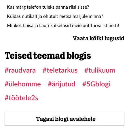
Kas märg telefon tuleks panna riisi sisse?
Kuidas nutikalt ja ohutult metsa marjule minna?
Mihkel, Luisa ja Lauri katsetasid meie uut turvalist netti!
Vaata kõiki lugusid
Teised teemad blogis
#raudvara
#teletarkus
#tulikuum
#ülehomme
#ärijutud
#5Gblogi
#töötele2s
Tagasi blogi avalehele