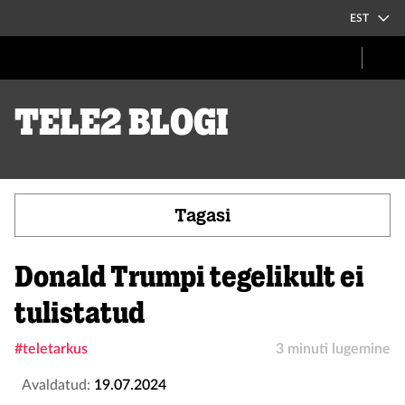
EST
Tele2 blogi
Tagasi
Donald Trumpi tegelikult ei
tulistatud
#teletarkus
3 minuti lugemine
Avaldatud:
19.07.2024