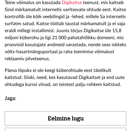
Teine võimalus on kasutada
Digikaitse
teenust, mis kaitseb
Sind märkamatult internetis varitsevate ohtude eest. Kaitse
kontrollib üle kõik veebilingid ja -lehed, millele Sa internetis
surfates satud. Kaitse töötab taustal märkamatult ja ei vaja
eraldi millegi installimist. Juunis tõrjus Digikaitse üle 15,8
miljoni küberohu ja ligi 21 000 pahatahtlikku domeeni, mis
proovisid kasutajate andmeid varastada, nende seas näiteks
võlts-hasartmänguportaal ja raha teenimise võimalust
reklaamiv pilveteenus.
Päeva lõpuks ei ole keegi küberohtude eest täielikult
kaitstud. Siiski, need, kes kasutavad Digikaitset ja end uute
ohtudega kurssi viivad, on teistest palju rohkem kaitstud.
Jaga:
Eelmine lugu