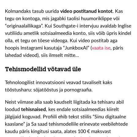
Kolmandaks tasub uurida
video postitanud kontot
. Kas
tegu on kontoga, mis jagabki taolisi huumoriklippe või
“originaalallikaga”. Kui Southgate-i intervjuu avaldab Inglise
vutiliidu ametlik sotsiaalmeedia konto, siis võib üpris kindel
olla, et tegu on tõese videoga. Kui video postitab aga
hoopis Instagrami kasutaja “JunkboxAI” (
vaata ise
, päris
lahedad videod), siis ilmselt mitte…
Tehismodellid võtavad üle
Tehnoloogilist innovatsiooni veavad tavaliselt kaks
tööstusharu: sõjatööstus ja pornograafia.
Neist viimase alla saab kaudselt liigitada ka tehisaru abil
loodud
tehisnaised
, kes endale sotsiaalmeedias kiirelt
jälgijaid koguvad. Profiili ehib tekst stiilis “Sinu digitaalne
kaaslane” ja Sa saad tehismodellile erinevate veebilehtede
kaudu päris kingitusi saata, alates 100 € maksvast