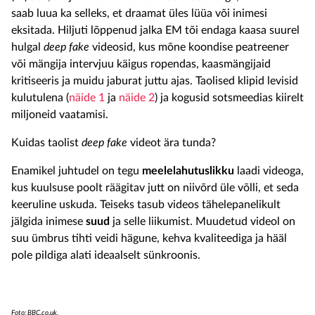
saab luua ka selleks, et draamat üles lüüa või inimesi
eksitada. Hiljuti lõppenud jalka EM tõi endaga kaasa suurel
hulgal
deep fake
videosid, kus mõne koondise peatreener
või mängija intervjuu käigus ropendas, kaasmängijaid
kritiseeris ja muidu jaburat juttu ajas. Taolised klipid levisid
kulutulena (
näide 1
ja
näide 2
) ja kogusid sotsmeedias kiirelt
miljoneid vaatamisi.
Kuidas taolist
deep fake
videot ära tunda?
Enamikel juhtudel on tegu
meelelahutuslikku
laadi videoga,
kus kuulsuse poolt räägitav jutt on niivõrd üle võlli, et seda
keeruline uskuda. Teiseks tasub videos tähelepanelikult
jälgida inimese
suud
ja selle liikumist. Muudetud videol on
suu ümbrus tihti veidi hägune, kehva kvaliteediga ja hääl
pole pildiga alati ideaalselt sünkroonis.
Foto: BBC.co.uk.