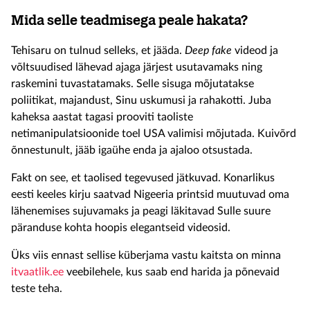
Mida selle teadmisega peale hakata?
Tehisaru on tulnud selleks, et jääda.
Deep fake
videod ja
võltsuudised lähevad ajaga järjest usutavamaks ning
raskemini tuvastatamaks. Selle sisuga mõjutatakse
poliitikat, majandust, Sinu uskumusi ja rahakotti. Juba
kaheksa aastat tagasi prooviti taoliste
netimanipulatsioonide toel USA valimisi mõjutada. Kuivõrd
õnnestunult, jääb igaühe enda ja ajaloo otsustada.
Fakt on see, et taolised tegevused jätkuvad. Konarlikus
eesti keeles kirju saatvad Nigeeria printsid muutuvad oma
lähenemises sujuvamaks ja peagi läkitavad Sulle suure
päranduse kohta hoopis elegantseid videosid.
Üks viis ennast sellise küberjama vastu kaitsta on minna
itvaatlik.ee
veebilehele, kus saab end harida ja põnevaid
teste teha.