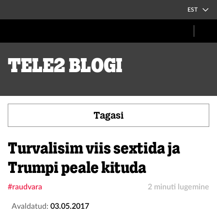
EST
Tele2 blogi
Tagasi
Turvalisim viis sextida ja
Trumpi peale kituda
#raudvara
2 minuti lugemine
Avaldatud:
03.05.2017