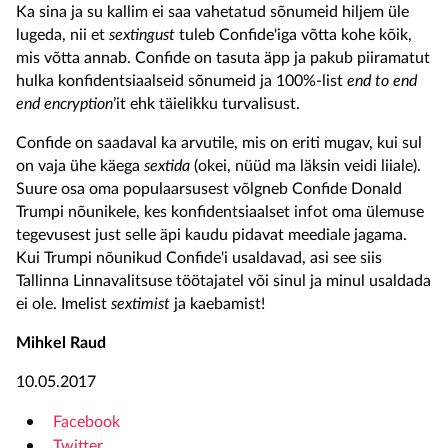
Ka sina ja su kallim ei saa vahetatud sõnumeid hiljem üle
lugeda, nii et
sextingust
tuleb Confide'iga võtta kohe kõik,
mis võtta annab. Confide on tasuta äpp ja pakub piiramatut
hulka konfidentsiaalseid sõnumeid ja 100%-list
end to end
end encryption
’it
ehk täielikku turvalisust.
Confide on saadaval ka arvutile, mis on eriti mugav, kui sul
on vaja ühe käega
sextida
(okei, nüüd ma läksin veidi liiale).
Suure osa oma populaarsusest võlgneb Confide Donald
Trumpi nõunikele, kes konfidentsiaalset infot oma ülemuse
tegevusest just selle äpi kaudu pidavat meediale jagama.
Kui Trumpi nõunikud Confide'i usaldavad, asi see siis
Tallinna Linnavalitsuse töötajatel või sinul ja minul usaldada
ei ole. Imelist
sextimist
ja kaebamist!
Mihkel Raud
10.05.2017
Facebook
Twitter