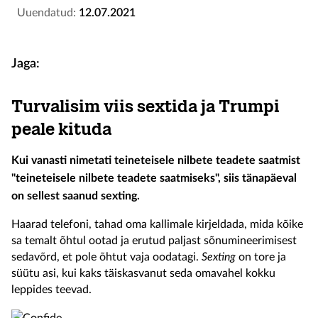
Uuendatud:
12.07.2021
Jaga:
Turvalisim viis sextida ja Trumpi
peale kituda
Kui vanasti nimetati teineteisele nilbete teadete saatmist
"teineteisele nilbete teadete saatmiseks", siis tänapäeval
on sellest saanud sexting.
Haarad telefoni, tahad oma kallimale kirjeldada, mida kõike
sa temalt õhtul ootad ja erutud paljast sõnumineerimisest
sedavõrd, et pole õhtut vaja oodatagi.
Sexting
on tore ja
süütu asi, kui kaks täiskasvanut seda omavahel kokku
leppides teevad.