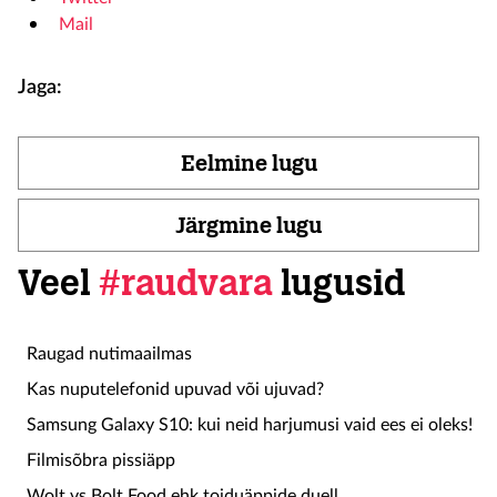
Mail
Jaga:
Eelmine lugu
Järgmine lugu
Veel
#raudvara
lugusid
Raugad nutimaailmas
Kas nuputelefonid upuvad või ujuvad?
Samsung Galaxy S10: kui neid harjumusi vaid ees ei oleks!
Filmisõbra pissiäpp
Wolt vs Bolt Food ehk toiduäppide duell