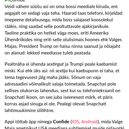
Veidi vähem süütu asi on oma bossi meediale kiruda, ent
aegajalt on sedagi vaja teha. Haarad taas telefoni, kirjeldad
imepeene detailsusega, mida boss salajasel koosolekul
rääkis, ning saadad selle pooltuttavale ajakirjanikule.
Taoline praktika on hetkel väga moes, eriti Ameerika
Ühendriikides ning eriti selle olulisimais hoones ehk Valges
Majas. President Trump on haisu ninna saanud ja nõiajaht
on alanud: lekked meediasse tuleb peatada.
Pealtnäha ei ühenda
sextingut
ja Trumpi peale kaebamist
miski. Kui ehk üks asi: nii
sextija
kui kaebupunn ei taha, et
tema tegevusest jälg maha jääks. Sõnum on vaja
adresaadini võimalikult salaja toimetada. Snapchat pole
sellises olukorras lahendus, sest kui su telefoniekraanil on
Snapchati ikoon, on see juba iseenesest märk, et päris
korras asjad sinuga ei ole. Pealegi olevat Snapchati
lahtimuukimine ülilihtne.
Appi tõttab äpp nimega
Confide
(
iOS
,
Android
), mida Valge
Maja ametnikud USA meediaga suhtlemisel muide pidavatki