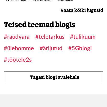
Vaata kõiki lugusid
Teised teemad blogis
#raudvara
#teletarkus
#tulikuum
#ülehomme
#ärijutud
#5Gblogi
#töötele2s
Tagasi blogi avalehele