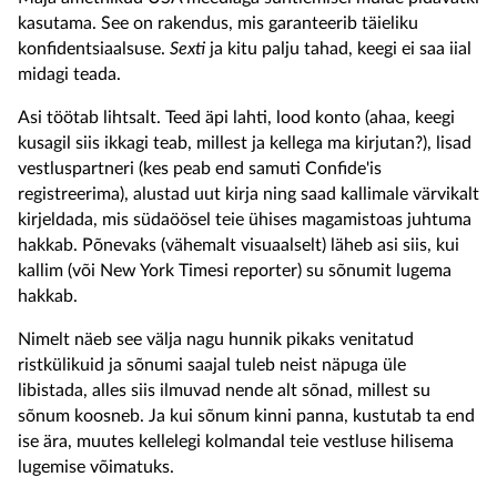
kasutama. See on rakendus, mis garanteerib täieliku
konfidentsiaalsuse.
Sexti
ja kitu palju tahad, keegi ei saa iial
midagi teada.
Asi töötab lihtsalt. Teed äpi lahti, lood konto (ahaa, keegi
kusagil siis ikkagi teab, millest ja kellega ma kirjutan?), lisad
vestluspartneri (kes peab end samuti Confide'is
registreerima), alustad uut kirja ning saad kallimale värvikalt
kirjeldada, mis südaöösel teie ühises magamistoas juhtuma
hakkab. Põnevaks (vähemalt visuaalselt) läheb asi siis, kui
kallim (või New York Timesi reporter) su sõnumit lugema
hakkab.
Nimelt näeb see välja nagu hunnik pikaks venitatud
ristkülikuid ja sõnumi saajal tuleb neist näpuga üle
libistada, alles siis ilmuvad nende alt sõnad, millest su
sõnum koosneb. Ja kui sõnum kinni panna, kustutab ta end
ise ära, muutes kellelegi kolmandal teie vestluse hilisema
lugemise võimatuks.