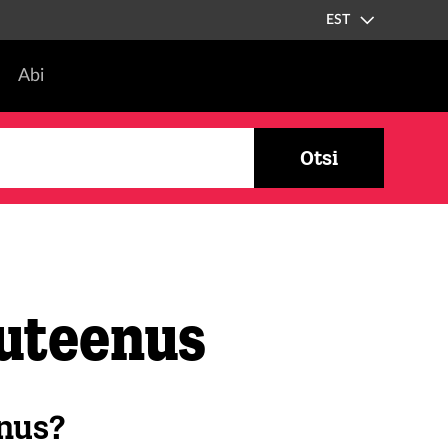
EST
Abi
Otsi
suteenus
enus?