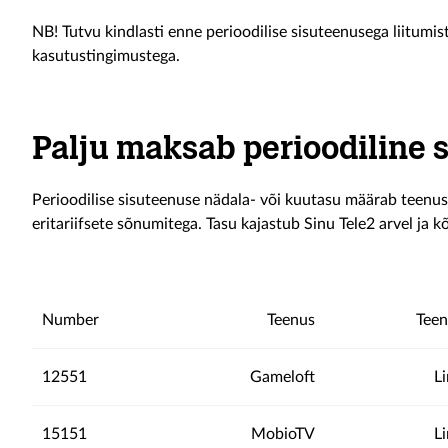
NB! Tutvu kindlasti enne perioodilise sisuteenusega liitumis
kasutustingimustega.
Palju maksab perioodiline 
Perioodilise sisuteenuse nädala- või kuutasu määrab teen
eritariifsete sõnumitega. Tasu kajastub Sinu Tele2 arvel ja k
Number
Teenus
Teen
12551
Gameloft
L
15151
MobioTV
L