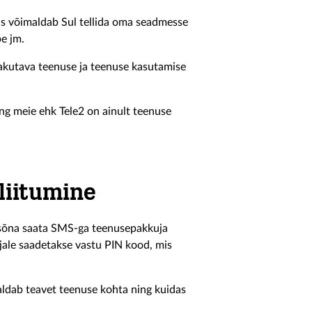
is võimaldab Sul tellida oma seadmesse
pe jm.
 pakutava teenuse ja teenuse kasutamise
ng meie ehk Tele2 on ainult teenuse
liitumine
mesõna saata SMS-ga teenusepakkuja
ujale saadetakse vastu PIN kood, mis
aldab teavet teenuse kohta ning kuidas