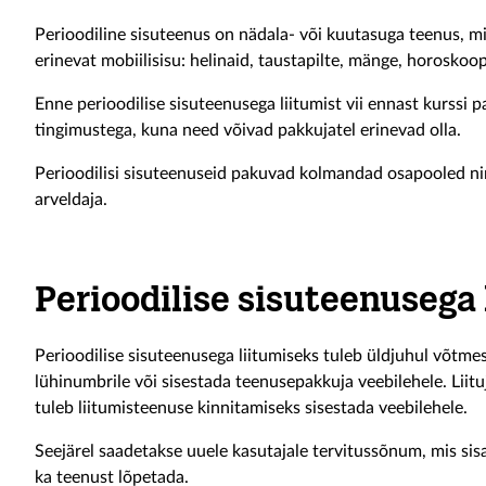
Perioodiline sisuteenus on nädala- või kuutasuga teenus, m
erinevat mobiilisisu: helinaid, taustapilte, mänge, horoskoo
Enne perioodilise sisuteenusega liitumist vii ennast kurssi
tingimustega, kuna need võivad pakkujatel erinevad olla.
Perioodilisi sisuteenuseid pakuvad kolmandad osapooled ni
arveldaja.
Perioodilise sisuteenusega 
Perioodilise sisuteenusega liitumiseks tuleb üldjuhul võt
lühinumbrile või sisestada teenusepakkuja veebilehele. Liit
tuleb liitumisteenuse kinnitamiseks sisestada veebilehele.
Seejärel saadetakse uuele kasutajale tervitussõnum, mis sis
ka teenust lõpetada.