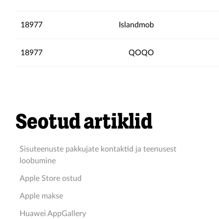
18977
Islandmob
18977
QOQO
Seotud artiklid
Sisuteenuste pakkujate kontaktid ja teenusest
loobumine
Apple Store ostud
Apple makse
Huawei AppGallery