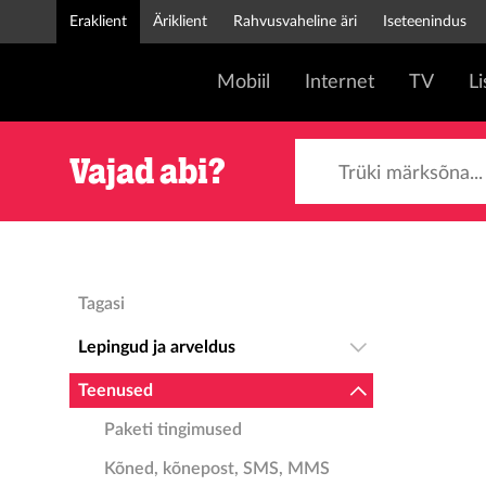
Eraklient
Äriklient
Rahvusvaheline äri
Iseteenindus
Mobiil
Internet
TV
L
Trüki märksõna...
Vajad abi?
Tagasi
Lepingud ja arveldus
Teenused
Paketi tingimused
Kõned, kõnepost, SMS, MMS