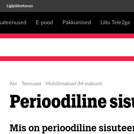
Ligipääsetavus
isateenused
E-pood
Pakkumised
Liitu Tele2ga
Abi
Teenused
Mobiilimaksed (M-maksed)
Perioodiline si
Mis on perioodiline sisute