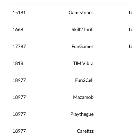
15181
GameZones
L
1668
Skill2Thrill
L
17787
FunGamez
L
1818
TIM Vibra
18977
Fun2Cell
18977
Mazamob
18977
Playthegue
18977
Carefizz