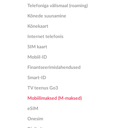
Telefoniga välismaal (roaming)
Kõnede suunamine
Kõnekaart
Internet telefonis
SIM kaart
Mobiil-ID
Finantseerimislahendused
Smart-ID
TV teenus Go3
Mobiilimaksed (M-maksed)
eSIM
Onesim