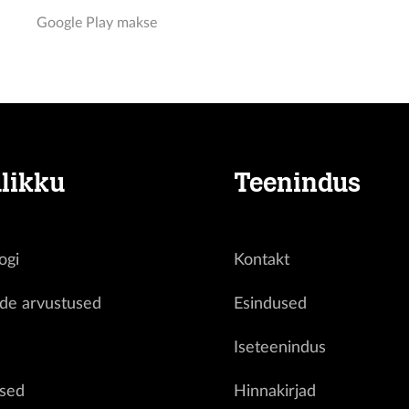
Google Play makse
likku
Teenindus
ogi
Kontakt
ide arvustused
Esindused
d
Iseteenindus
sed
Hinnakirjad