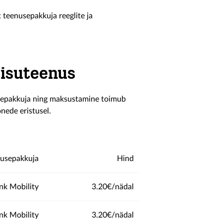
t teenusepakkuja reeglite ja
sisuteenus
usepakkuja ning maksustamine toimub
õnede eristusel.
usepakkuja
Hind
ink Mobility
3.20€/nädal
ink Mobility
3.20€/nädal