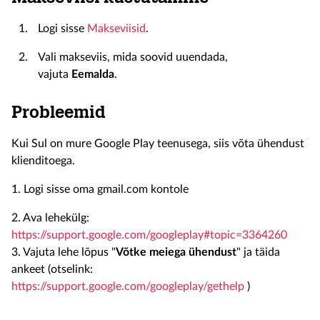
Logi sisse
Makseviisid
.
Vali makseviis, mida soovid uuendada,
vajuta
Eemalda
.
Probleemid
Kui Sul on mure Google Play teenusega, siis võta ühendust
klienditoega.
1. Logi sisse oma gmail.com kontole
2. Ava lehekülg:
https://support.google.com/googleplay#topic=3364260
3. Vajuta lehe lõpus "
Võtke meiega ühendust
" ja täida
ankeet (otselink:
https://support.google.com/googleplay/gethelp
)