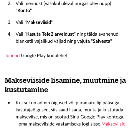
Vali menüüst (vasakul üleval nurgas olev nupp)
"
Konto
"
Vali "
Makseviisid
"
Vali "
Kasuta Tele2 arveldust
" ning täida avanenud
blanketil vajalikud väljad ning vajuta "
Salvesta"
Juhend
Google Play kodulehel
Makseviiside lisamine, muutmine ja
kustutamine
Kui sul on admin õigused või piiramatu ligipääsuga
kasutajaõigused, siis saad lisada, muuta ja kustutada
makseviise, mis on seotud Sinu Google Play kontoga.
- oma makseviiside vaatamiseks logi sisse
Makseviisid
.