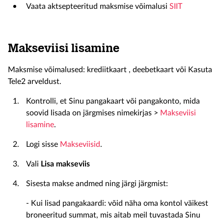
Vaata aktsepteeritud maksmise võimalusi
SIIT
Makseviisi lisamine
Maksmise võimalused: krediitkaart , deebetkaart või Kasuta
Tele2 arveldust.
Kontrolli, et Sinu pangakaart või pangakonto, mida
soovid lisada on järgmises nimekirjas >
Makseviisi
lisamine
.
Logi sisse
Makseviisid
.
Vali
Lisa makseviis
Sisesta makse andmed ning järgi järgmist:
- Kui lisad pangakaardi: võid näha oma kontol väikest
broneeritud summat, mis aitab meil tuvastada Sinu