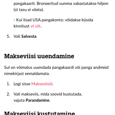
pangakaarti. Broneeritud summa vabastatakse hiljem
(st tasu ei võeta).
- Kui lisad USA pangakonto: võidakse küsida
kinnitust
vt siit
.
Vali
Salvesta
Makseviisi uuendamine
Sul on võimalus uuendada pangakaardi või panga andmeid
nimekirjast eemaldamata.
Logi sisse
Makseviisid
.
Vali makseviis, mida soovid kustutada,
vajuta
Parandamine
.
Makseviisi kustutamine