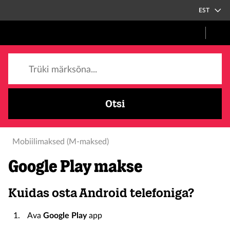
EST
Trüki märksõna...
Otsi
Mobiilimaksed (M-maksed)
Google Play makse
Kuidas osta Android telefoniga?
Ava
Google Play
app