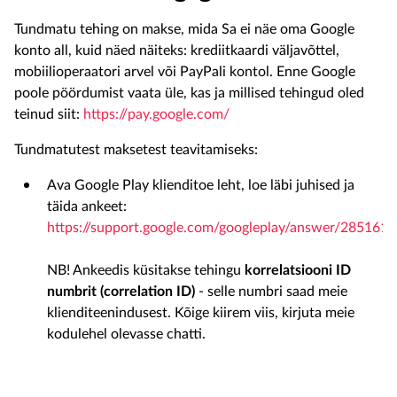
Tundmatu tehing on makse, mida Sa ei näe oma Google
konto all, kuid näed näiteks: krediitkaardi väljavõttel,
mobiilioperaatori arvel või PayPali kontol. Enne Google
poole pöördumist vaata üle, kas ja millised tehingud oled
teinud siit:
https://pay.google.com/
Tundmatutest maksetest teavitamiseks:
Ava Google Play klienditoe leht, loe läbi juhised ja
täida ankeet:
https://support.google.com/googleplay/answer/2851610
NB! Ankeedis küsitakse tehingu
korrelatsiooni ID
numbrit (correlation ID)
- selle numbri saad meie
klienditeenindusest. Kõige kiirem viis, kirjuta meie
kodulehel olevasse chatti.