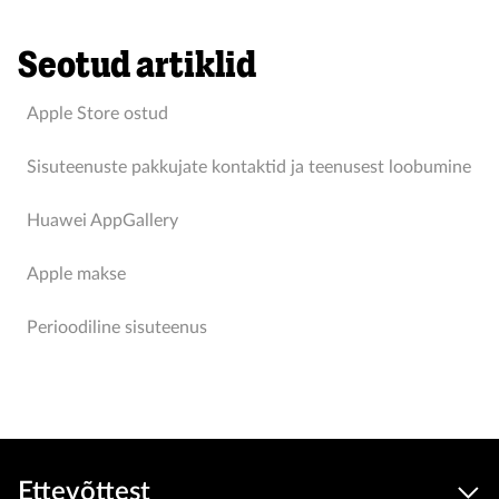
Seotud artiklid
Apple Store ostud
Sisuteenuste pakkujate kontaktid ja teenusest loobumine
Huawei AppGallery
Apple makse
Perioodiline sisuteenus
Ettevõttest