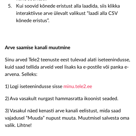
Kui soovid kõnede eristust alla laadida, siis klikka
interaktiivse arve ülevalt valikust “laadi alla CSV
kõnede eristus”.
Arve saamise k
anali muutmine
Sinu arved Tele2 teenuste eest tulevad alati iseteenindusse,
kuid saad tellida arveid veel lisaks ka e-postile või panka e-
arvena. Selleks:
1) Logi iseteenindusse sisse
minu.tele2.ee
2) Ava vasakult nurgast hammasratta ikoonist seaded.
3) Vasakul näed kenasti arve kanali eelistust, mida saad
vajadusel “Muuda” nupust muuta. Muutmisel salvesta oma
valik. Lihtne!