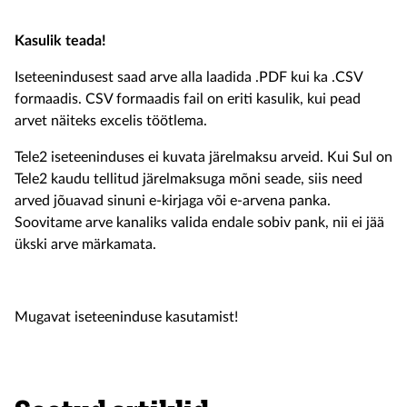
Kasulik teada!
Iseteenindusest saad arve alla laadida .PDF kui ka .CSV
formaadis. CSV formaadis fail on eriti kasulik, kui pead
arvet näiteks excelis töötlema.
Tele2 iseteeninduses ei kuvata järelmaksu arveid. Kui Sul on
Tele2 kaudu tellitud järelmaksuga mõni seade, siis need
arved jõuavad sinuni e-kirjaga või e-arvena panka.
Soovitame arve kanaliks valida endale sobiv pank, nii ei jää
ükski arve märkamata.
Mugavat iseteeninduse kasutamist!