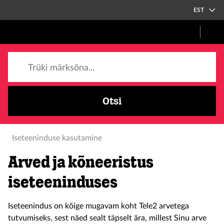
EST
Trüki märksõna...
Otsi
Iseteeninduse kasutamine
Arved ja kõneeristus
iseteeninduses
Iseteenindus on kõige mugavam koht Tele2 arvetega
tutvumiseks, sest näed sealt täpselt ära, millest Sinu arve