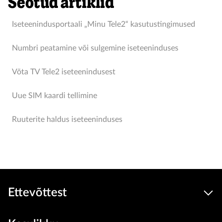
Seotud artiklid
Iseteenindusportaali „Minu Tele2“ kasutustingimused
Numbri peatamine või sulgemine iseteeninduses
Võta TV Tele2 iseteenindusest
Uue SIM kaardi tellimine
Ruuterite haldus iseteeninduses
Ettevõttest