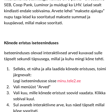
SEB, Coop Pank, Luminor ja muidugi ka LHV. Leiad sealt
kindlasti endale sobivaima. Arvete lehel “maksete ajalugu”
nupu taga leiad ka sooritatud maksete summad ja
kuupäevad, millal makse sooritati.
Kõnede eristus iseteeninduses
Iseteeninduses olevad interaktiivsed arved kuvavad sulle
täpselt sekundi täpsusega, millal ja kuhu mingi kõne tehti.
Selleks, et näha ja alla laadida kõnede eristuses, toimi
järgnevalt:
Logi iseteenindusse sisse
minu.tele2.ee
Vali menüüst “Arved”
Vali kuu, mille kõnede eristust soovid vaadata. Klikka
sobival kuul.
Sul avaneb interaktiivne arve, kus näed täpselt millal
kõne sooritati.