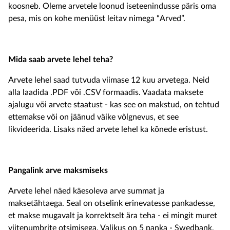
koosneb. Oleme arvetele loonud iseteenindusse päris oma
pesa, mis on kohe menüüst leitav nimega “Arved”.
Mida saab arvete lehel teha?
Arvete lehel saad tutvuda viimase 12 kuu arvetega. Neid
alla laadida .PDF või .CSV formaadis. Vaadata maksete
ajalugu või arvete staatust - kas see on makstud, on tehtud
ettemakse või on jäänud väike võlgnevus, et see
likvideerida. Lisaks näed arvete lehel ka kõnede eristust.
Pangalink arve maksmiseks
Arvete lehel näed käesoleva arve summat ja
maksetähtaega. Seal on otselink erinevatesse pankadesse,
et makse mugavalt ja korrektselt ära teha - ei mingit muret
viitenumbrite otsimisega. Valikus on 5 panka - Swedbank,