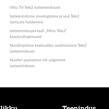
Võta TV Tele2 iseteenindusest
Iseteenindusse sisselogimine ja seal Tele2
teenuste haldamine
Iseteenindusportaali „Minu Tele2“
kasutustingimused
Numbripõhise keelevaliku seadistamine Tele2
iseteeninduses
Numbri peatamine või sulgemine
iseteeninduses
likku
Teenindus