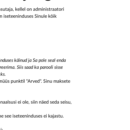
utaja, kellel on administraatori
on iseteeninduses Sinule kõik
induses käinud ja Sa pole seal enda
eerima. Siis saad ka parooli sisse
eks.
menüüs punktil "Arved". Sinu maksete
aalsusi ei ole, siin näed seda seisu,
e see iseteeninduses ei kajastu.