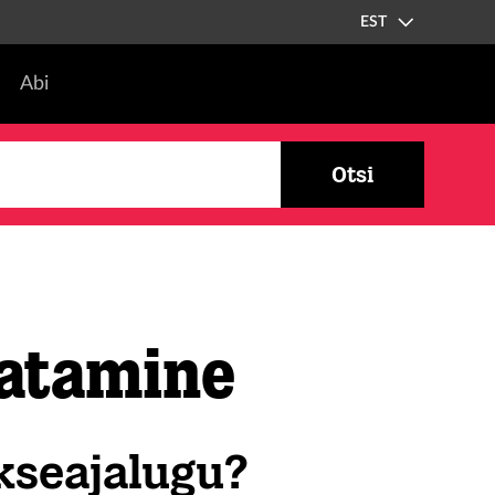
EST
Abi
Otsi
aatamine
kseajalugu?