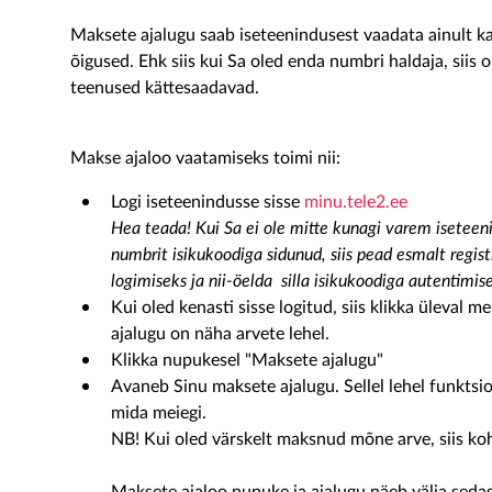
Maksete ajalugu saab iseteenindusest vaadata ainult kas
õigused. Ehk siis kui Sa oled enda numbri haldaja, siis 
teenused kättesaadavad.
Makse ajaloo vaatamiseks toimi nii:
Logi iseteenindusse sisse
minu.tele2.ee
Hea teada! Kui Sa ei ole mitte kunagi varem iseteen
numbrit isikukoodiga sidunud, siis pead esmalt registr
logimiseks ja nii-öelda silla isikukoodiga autentimis
Kui oled kenasti sisse logitud, siis klikka üleval 
ajalugu on näha arvete lehel.
Klikka nupukesel "Maksete ajalugu"
Avaneb Sinu maksete ajalugu. Sellel lehel funktsion
mida meiegi.
NB! Kui oled värskelt maksnud mõne arve, siis koh