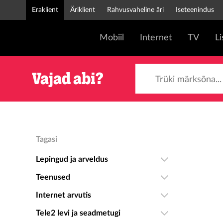
Eraklient
Äriklient
Rahvusvaheline äri
Iseteenindus
Mobiil
Internet
TV
L
Trüki märksõna...
Vajad abi?
Tagasi
Lepingud ja arveldus
Teenused
Internet arvutis
Tele2 levi ja seadmetugi