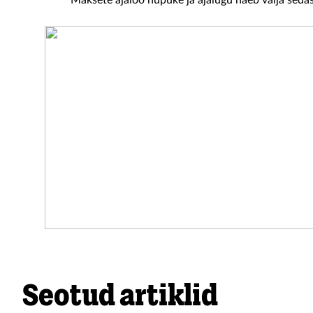
Maksete ajaloo nupuke ja ajalugu näeb välja sedas
Seotud artiklid