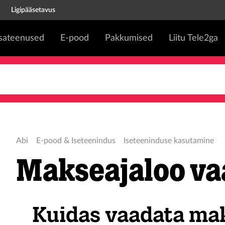
Ligipääsetavus
isateenused
E-pood
Pakkumised
Liitu Tele2ga
Abi
E-pood & Iseteenindus
Iseteeninduse kasutamine
Makseajaloo v
Kuidas vaadata ma