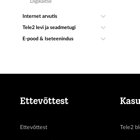
Digikaitse
Internet arvutis
Tele2 levi ja seadmetugi
E-pood & Iseteenindus
Ettevõttest
Kasu
Ettevõttest
Tele2 bl