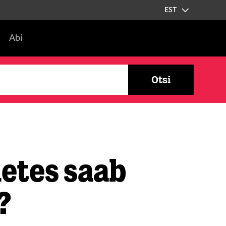
EST
Abi
Otsi
metes saab
?