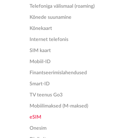
Telefoniga välismaal (roaming)
Kõnede suunamine
Kõnekaart
Internet telefonis
SIM kaart
Mobiil-ID
Finantseerimislahendused
Smart-ID
TV teenus Go3
Mobiilimaksed (M-maksed)
eSIM
Onesim