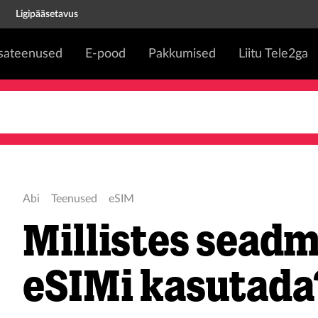
Ligipääsetavus
isateenused
E-pood
Pakkumised
Liitu Tele2ga
Abi
Teenused
eSIM
Millistes sead
eSIMi kasutada