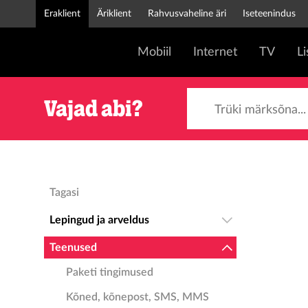
Eraklient
Äriklient
Rahvusvaheline äri
Iseteenindus
Mobiil
Internet
TV
L
Trüki märksõna...
Vajad abi?
Tagasi
Lepingud ja arveldus
Teenused
Paketi tingimused
Kõned, kõnepost, SMS, MMS