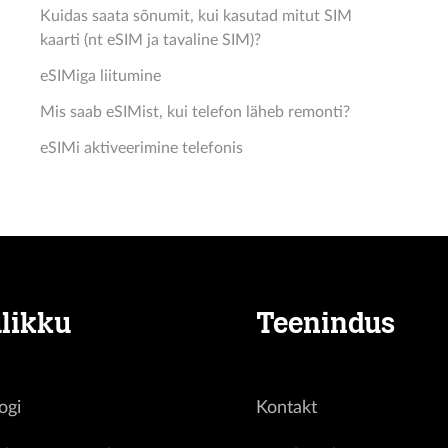
Kuidas saata sõnumit, kui kasutad mitut SIM
kaarti (nt eSIM ja tavaline SIM)?
eSIMiga liitumine
Mis saab eSIMist, kui telefon läheb remonti?
eSIMi aktiveerimine telefonis
likku
Teenindus
ogi
Kontakt