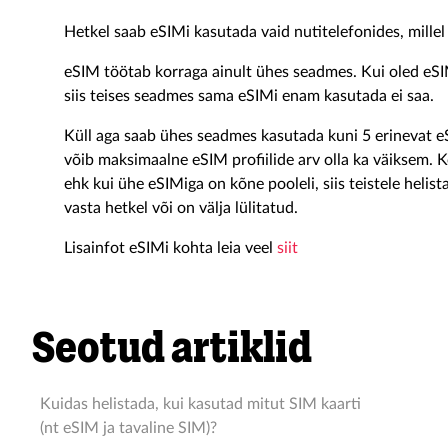
Hetkel saab eSIMi kasutada vaid nutitelefonides, mille
eSIM töötab korraga ainult ühes seadmes. Kui oled eSI
siis teises seadmes sama eSIMi enam kasutada ei saa.
Küll aga saab ühes seadmes kasutada kuni 5 erinevat eS
võib maksimaalne eSIM profiilide arv olla ka väiksem. 
ehk kui ühe eSIMiga on kõne pooleli, siis teistele helist
vasta hetkel või on välja lülitatud.
Lisainfot eSIMi kohta leia veel
siit
Seotud artiklid
Kuidas helistada, kui kasutad mitut SIM kaarti
(nt eSIM ja tavaline SIM)?