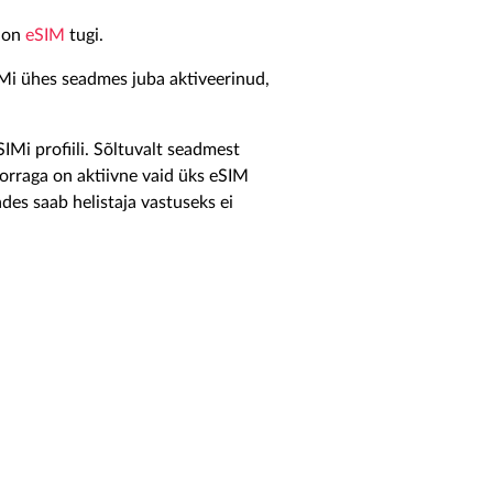
l on
eSIM
tugi.
Mi ühes seadmes juba aktiveerinud,
IMi profiili. Sõltuvalt seadmest
Korraga on aktiivne vaid üks eSIM
ades saab helistaja vastuseks ei