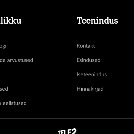
likku
Teenindus
ogi
Kontakt
ide arvustused
Esindused
d
Iseteenindus
sed
Hinnakirjad
e eelistused