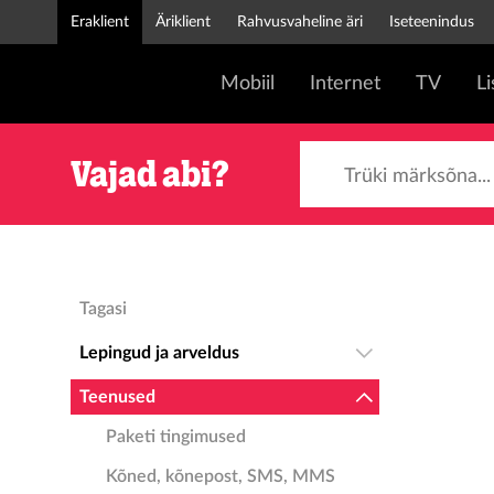
Eraklient
Äriklient
Rahvusvaheline äri
Iseteenindus
Mobiil
Internet
TV
L
Trüki märksõna...
Vajad abi?
Tagasi
Lepingud ja arveldus
Teenused
Paketi tingimused
Kõned, kõnepost, SMS, MMS