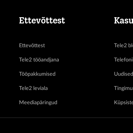
Ettevõttest
Kasu
Ettevõttest
Tele2 bl
Tele2 tööandjana
Telefon
Tööpakkumised
Uudise
Tele2 leviala
Tingimu
Meediapäringud
Küpsist