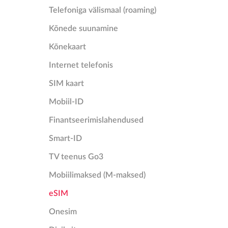
Telefoniga välismaal (roaming)
Kõnede suunamine
Kõnekaart
Internet telefonis
SIM kaart
Mobiil-ID
Finantseerimislahendused
Smart-ID
TV teenus Go3
Mobiilimaksed (M-maksed)
eSIM
Onesim