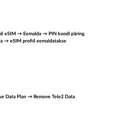
li eSIM → Eemalda → PIN koodi päring
da → eSIM profiil eemaldatakse
e Data Plan → Remove Tele2 Data