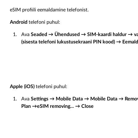
eSIM profiili eemaldamine telefonist.
Android
telefoni puhul:
Ava
Seaded → Ühendused → SIM-kaardi haldur → va
(sisesta telefoni lukustusekraani PIN kood) → Eemal
Apple (iOS)
telefoni puhul:
Ava
Settings
→ Mobile Data → Mobile Data → Remov
Plan →eSIM removing... → Close