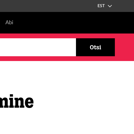
EST
Abi
Otsi
mine