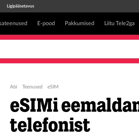
Ligipääsetavus
isateenused
E-pood
Pakkumised
Liitu Tele2ga
Abi
Teenused
eSIM
eSIMi eemalda
telefonist