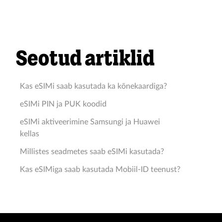
Seotud artiklid
Kas eSIMi saab kasutada ka kõnekaardiga?
eSIMi PIN ja PUK koodid
eSIMi aktiveerimine Samsungi ja Huawei
kellas
Millistes seadmetes saab eSIMi kasutada?
Kas eSIMiga saab kasutada Mobiil-ID teenust?