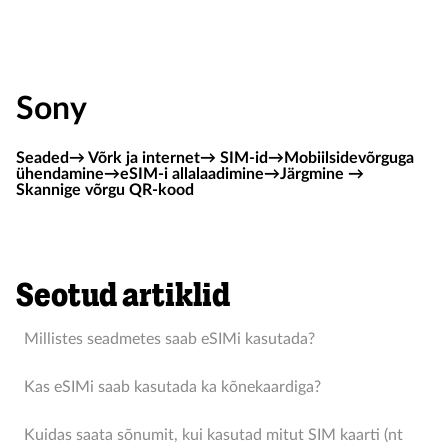
Sony
Seaded→ Võrk ja internet→ SIM-id→Mobiilsidevõrguga
ühendamine→eSIM-i allalaadimine→Järgmine →
Skannige võrgu QR-kood
Seotud artiklid
Millistes seadmetes saab eSIMi kasutada?
Kas eSIMi saab kasutada ka kõnekaardiga?
Kuidas saata sõnumit, kui kasutad mitut SIM kaarti (nt