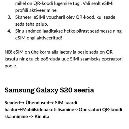
millel on QR-koodi lugemise tugi. Vali sealt eSIMi
profiili aktiveerimine.
Skaneeri eSIMi voucheril olev QR-kood, kui seade
seda teha palub.
Sinu andmed laaditakse hetke pärast seadmesse ning
eSIM ongi aktiveeritud!
NB! eSIM on ühe korra alla laetav ja peale seda on QR
kasutu ning tuleb pöörduda uue SIMi saamiseks operaatori
poole.
Samsung Galaxy S20 seeria
Seaded→ Ühendused→ SIM kaardi
haldur→Mobiilsidepaketi lisamine->Operaatori QR-koodi
skannimine -> Kinnita