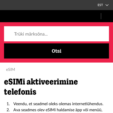
EST
Trüki märksõna...
Otsi
eSIM
eSIMi aktiveerimine
telefonis
Veendu, et seadmel oleks olemas internetiühendus.
Ava seadmes olev eSIMi haldamise äpp või menüü,