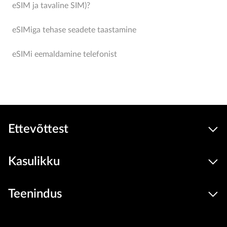
eSIM ja tavaline SIM)?
eSIMiga tehase seadete taastamine
eSIMi eemaldamine telefonist
Ettevõttest
Kasulikku
Teenindus