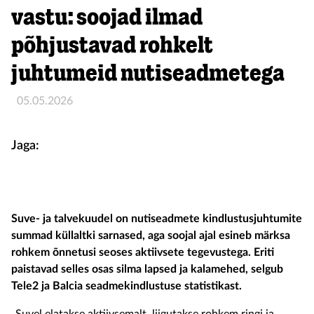
vastu: soojad ilmad
põhjustavad rohkelt
juhtumeid nutiseadmetega
05.05.2026
Jaga:
Suve- ja talvekuudel on nutiseadmete kindlustusjuhtumite
summad küllaltki sarnased, aga soojal ajal esineb märksa
rohkem õnnetusi seoses aktiivsete tegevustega. Eriti
paistavad selles osas silma lapsed ja kalamehed, selgub
Tele2 ja Balcia seadmekindlustuse statistikast.