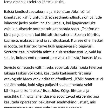
tema omaniku telefon käest kukuks.
Balcia kindlustusosakonna juhi Jonatan Jõksi sõnul
kinnitavad kahjujuhtumid, et seadmekindlustus on paljude
inimeste jaoks praktiline abi just siis, kui igapäevaeluks
vajalik nutiseade ootamatult kannatada saab. „Telefon on
täna palju enamat kui lihtsalt sidevahend. See on tööriist,
kaamera, maksevahend ja suhtluskanal. Kui see ühel hetkel
ei tööta, on häiritud terve hulk igapäevaseid tegevusi.
Seetõttu tasub mõelda mitte ainult seadme ostule, vaid ka
sellele, kuidas end ootamatuste vastu kaitsta,“ lausus Jõks.
Suviste õnnetuste vältimiseks soovitab Jõks hoida telefoni
lukuga taskus või kotis, kasutada kaitseümbrist ning
veekogude ääres veekindlat telefonikotti. „Kõiki õnnetusi ei
saa ära hoida, kuid väga paljusid saab ennetada veidi
tähelepanelikum olles,“ lisas Jõks. Kõige lihtsama ja
mõistliku hinnaga lahendusena soovitavad eksperdid aga
kasutada operaatori pakutavat seadmekindlustust, mis