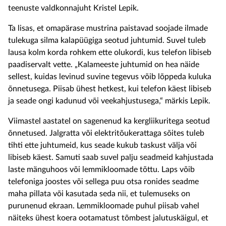
teenuste valdkonnajuht Kristel Lepik.
Ta lisas, et omapärase mustrina paistavad soojade ilmade
tulekuga silma kalapüügiga seotud juhtumid. Suvel tuleb
lausa kolm korda rohkem ette olukordi, kus telefon libiseb
paadiservalt vette. „Kalameeste juhtumid on hea näide
sellest, kuidas levinud suvine tegevus võib lõppeda kuluka
õnnetusega. Piisab ühest hetkest, kui telefon käest libiseb
ja seade ongi kadunud või veekahjustusega,“ märkis Lepik.
Viimastel aastatel on sagenenud ka kergliikuritega seotud
õnnetused. Jalgratta või elektritõukerattaga sõites tuleb
tihti ette juhtumeid, kus seade kukub taskust välja või
libiseb käest. Samuti saab suvel palju seadmeid kahjustada
laste mänguhoos või lemmikloomade tõttu. Laps võib
telefoniga joostes või sellega puu otsa ronides seadme
maha pillata või kasutada seda nii, et tulemuseks on
purunenud ekraan. Lemmikloomade puhul piisab vahel
näiteks ühest koera ootamatust tõmbest jalutuskäigul, et