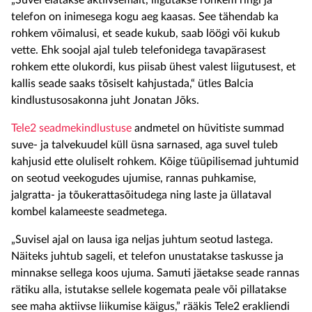
„Suvel elatakse aktiivsemalt, liigutakse rohkem ringi ja
telefon on inimesega kogu aeg kaasas. See tähendab ka
rohkem võimalusi, et seade kukub, saab löögi või kukub
vette. Ehk soojal ajal tuleb telefonidega tavapärasest
rohkem ette olukordi, kus piisab ühest valest liigutusest, et
kallis seade saaks tõsiselt kahjustada,“ ütles Balcia
kindlustusosakonna juht Jonatan Jõks.
Tele2 seadmekindlustuse
andmetel on hüvitiste summad
suve- ja talvekuudel küll üsna sarnased, aga suvel tuleb
kahjusid ette oluliselt rohkem. Kõige tüüpilisemad juhtumid
on seotud veekogudes ujumise, rannas puhkamise,
jalgratta- ja tõukerattasõitudega ning laste ja üllataval
kombel kalameeste seadmetega.
„Suvisel ajal on lausa iga neljas juhtum seotud lastega.
Näiteks juhtub sageli, et telefon unustatakse taskusse ja
minnakse sellega koos ujuma. Samuti jäetakse seade rannas
rätiku alla, istutakse sellele kogemata peale või pillatakse
see maha aktiivse liikumise käigus,” rääkis Tele2 erakliendi