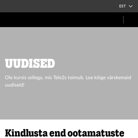
EST
UUDISED
Ole kursis sellega, mis Tele2s toimub. Loe kõige värskemaid
uudiseid!
Kindlusta end ootamatuste