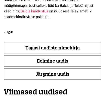
omavastutuse suuruse puhul arvestab seadme
müügihinnaga. Just selleks lõid ka Balcia ja Tele2 hiljuti
käed ning
Balcia kindlustus
on nüüdsest Tele2 ametlik
seadmekindlustuse pakkuja.
Jaga:
Tagasi uudiste nimekirja
Eelmine uudis
Järgmine uudis
Viimased uudised