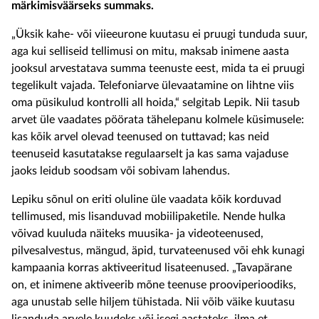
märkimisväärseks summaks.
„Üksik kahe- või viieeurone kuutasu ei pruugi tunduda suur,
aga kui selliseid tellimusi on mitu, maksab inimene aasta
jooksul arvestatava summa teenuste eest, mida ta ei pruugi
tegelikult vajada. Telefoniarve ülevaatamine on lihtne viis
oma püsikulud kontrolli all hoida,“ selgitab Lepik. Nii tasub
arvet üle vaadates pöörata tähelepanu kolmele küsimusele:
kas kõik arvel olevad teenused on tuttavad; kas neid
teenuseid kasutatakse regulaarselt ja kas sama vajaduse
jaoks leidub soodsam või sobivam lahendus.
Lepiku sõnul on eriti oluline üle vaadata kõik korduvad
tellimused, mis lisanduvad mobiilipaketile. Nende hulka
võivad kuuluda näiteks muusika- ja videoteenused,
pilvesalvestus, mängud, äpid, turvateenused või ehk kunagi
kampaania korras aktiveeritud lisateenused. „Tavapärane
on, et inimene aktiveerib mõne teenuse prooviperioodiks,
aga unustab selle hiljem tühistada. Nii võib väike kuutasu