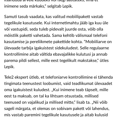
lisanduda arvele kuudeks või isegi aastateks, ilma et
inimene seda märkaks,“ selgitab Lepik.
Samuti tasub vaadata, kas valitud mobiilipakett vastab
tegelikule kasutusele. Kui internetimahtu jääb iga kuu üle
või vastupidi, seda tuleb pidevalt juurde osta, võib olla
mõistlik paketti vahetada. Sama kehtib välismaal telefoni
kasutamise ja pereliikmete pakettide kohta. “Mobiiliarve on
ülevaade tarbija igakuistest sidekuludest. Selle regulaarne
kontrollimine aitab vältida ebavajalikke kulutusi ja annab
parema pildi sellest, mille eest tegelikult makstakse,“ ütles
Lepik.
Tele2 ekspert ütleb, et telefoniarve kontrollimine ei tähenda
tingimata teenustest loobumist, vaid teadlikumat ülevaadet
oma igakuistest kuludest. „Kui inimene teab täpselt, mille
eest ta maksab, on tal ka lihtsam otsustada, millised
teenused on vajalikud ja millised mitte,“ lisab ta. „Nii võib
sageli märgata, et olemas on sobivam pakett või lahendus,
mis vastab paremini tegelikule kasutusele ja aitab kulusid