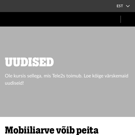
EST
UUDISED
Ole kursis sellega, mis Tele2s toimub. Loe kõige värskemaid
uudiseid!
Mobiiliarve võib peita