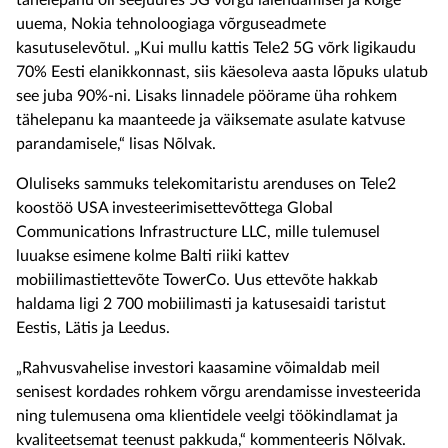
tähelepanu oli seejuures 5G võrgu laiendamisel ja kõige
uuema, Nokia tehnoloogiaga võrguseadmete
kasutuselevõtul. „Kui mullu kattis Tele2 5G võrk ligikaudu
70% Eesti elanikkonnast, siis käesoleva aasta lõpuks ulatub
see juba 90%-ni. Lisaks linnadele pöörame üha rohkem
tähelepanu ka maanteede ja väiksemate asulate katvuse
parandamisele,“ lisas Nõlvak.
Oluliseks sammuks telekomitaristu arenduses on Tele2
koostöö USA investeerimisettevõttega Global
Communications Infrastructure LLC, mille tulemusel
luuakse esimene kolme Balti riiki kattev
mobiilimastiettevõte TowerCo. Uus ettevõte hakkab
haldama ligi 2 700 mobiilimasti ja katusesaidi taristut
Eestis, Lätis ja Leedus.
„Rahvusvahelise investori kaasamine võimaldab meil
senisest kordades rohkem võrgu arendamisse investeerida
ning tulemusena oma klientidele veelgi töökindlamat ja
kvaliteetsemat teenust pakkuda,“ kommenteeris Nõlvak.