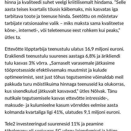
hinna ja kvaliteedi suhet veelgi kriitilisemalt hindama. “Selle
aasta teises kvartalis tõusis käibemaks, mis kasvatas iga
tarbitava toote ja teenuse hinda. Seetõttu on mõistetav
tarbijate ratsionaalne valik – miks maksta sama kvaliteetse
kõne-, interneti-, või teleteenuse eest rohkem kui peaks,”
ütles ta.
Ettevõtte lõpptarbija teenustulu ulatus 16,9 miljoni euroni.
Erakliendi teenustulu suurenes aastaga 6,8% ja ärikliendi
tulu kasvas 3% võrra. „Sarnaselt varasemale jätkasime
tööprotsesside efektiivsemaks muutmist ja kulude
optimeerimist, sest just tõhus tegutsemine võimaldab meil
pakkuda turu mõistlikuima hinnaga teenuseid ka olukorras,
kus sisendkulud jätkuvalt kasvavad,“ ütles Nõlvak. Tänu
nutikale tegutsemisele kasvas ettevõtte intresside-,
maksude- ja kulumieelne kasum võrreldes eelmise aasta
kolmanda kvartaliga ligi 41%, ulatudes 9,1 miljoni euroni.
Tele2 investeeringud suurenesid 11% ja peamine