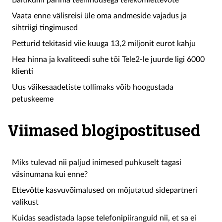
Baltikumi parima teenindusega telekomiettevõte
Vaata enne välisreisi üle oma andmeside vajadus ja
sihtriigi tingimused
Petturid tekitasid viie kuuga 13,2 miljonit eurot kahju
Hea hinna ja kvaliteedi suhe tõi Tele2-le juurde ligi 6000
klienti
Uus väikesaadetiste tollimaks võib hoogustada
petuskeeme
Viimased blogipostitused
Miks tulevad nii paljud inimesed puhkuselt tagasi
väsinumana kui enne?
Ettevõtte kasvuvõimalused on mõjutatud sidepartneri
valikust
Kuidas seadistada lapse telefonipiiranguid nii, et sa ei