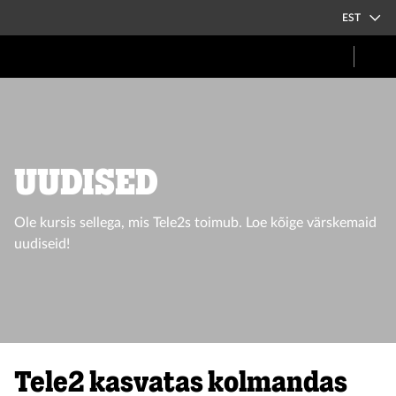
EST
UUDISED
Ole kursis sellega, mis Tele2s toimub. Loe kõige värskemaid
uudiseid!
Tele2 kasvatas kolmandas