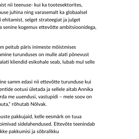
st nii teenuse- kui ka tootesektorites,
use juhina ning varasemalt ka globaalsel
i ehitamist, selget strateegiat
ja
julget
a senine kogemus ettevõtte ambitsioonidega,
uum peitub päris inimeste mõistmises
tamine turunduses on mulle alati põnevust
alati kliendid esikohale seab, lubab mul selle
ne samm edasi nii ettevõtte turundus
e
kui
ntide ootusi ületada ja selle
le
aitab Annika
rda me
uuendusi, vastupidi
– meie soov on
ta,“ rõhutab Nõlvak.
uste pakkujaid, kelle eesmärk on tuua
toimivad
sidelahendused
. Ettevõte teenindab
ikke pakkumisi ja sõbralikku