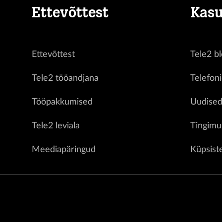
Ettevõttest
Kasu
Ettevõttest
Tele2 bl
Tele2 tööandjana
Telefon
Tööpakkumised
Uudise
Tele2 leviala
Tingimu
Meediapäringud
Küpsist