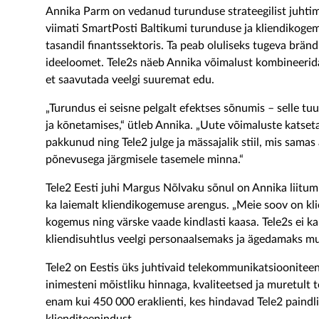
Annika Parm on vedanud turunduse strateegilist juhtimi
viimati SmartPosti Baltikumi turunduse ja kliendikogem
tasandil finantssektoris. Ta peab oluliseks tugeva bränd
ideeloomet. Tele2s näeb Annika võimalust kombineerid
et saavutada veelgi suuremat edu.
„Turundus ei seisne pelgalt efektses sõnumis – selle t
ja
kōnetamises
,“ ütleb Annika. „Uute võimaluste katse
pakkunud ning Tele2 julge ja mässajalik stiil, mis samas 
põnevusega järgmisele tasemele minna.“
Tele2 Eesti juh
i
Margus Nõlvaku sõnul on Annika liitumi
ka
laiemalt kliendikogemuse
arengus. „Meie soov on klie
kogemus ning värske vaade kindlasti kaasa. Tele2
s
ei
ka
kliendisuhtlus veelgi personaalsemaks ja
ägedamaks
muu
Tele2 on Eestis üks juhtivaid telekommunikatsiooniteen
inimesteni
mõistliku hinnaga, kvaliteetsed
ja
muretult 
enam kui
450 000 eraklienti, kes hindavad Tele2 paindl