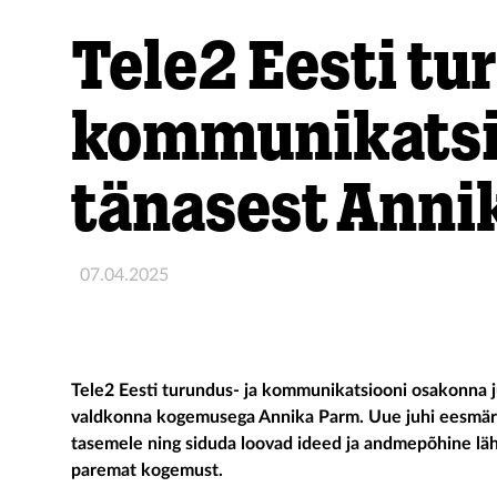
Tele2 Eesti tu
kommunikatsi
tänasest Anni
07.04.2025
Tele2 Eesti turundus
-
ja kommunikatsiooni osakonna j
valdkonna kogemusega Annika Parm. Uue juhi eesmärk
tasemele ning siduda loovad ideed ja andmepõhine lähe
paremat kogemust.