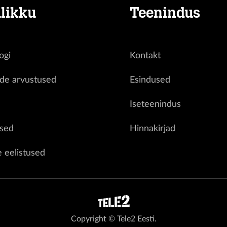
likku
Teenindus
ogi
Kontakt
ide arvustused
Esindused
d
Iseteenindus
sed
Hinnakirjad
e eelistused
Copyright © Tele2 Eesti.