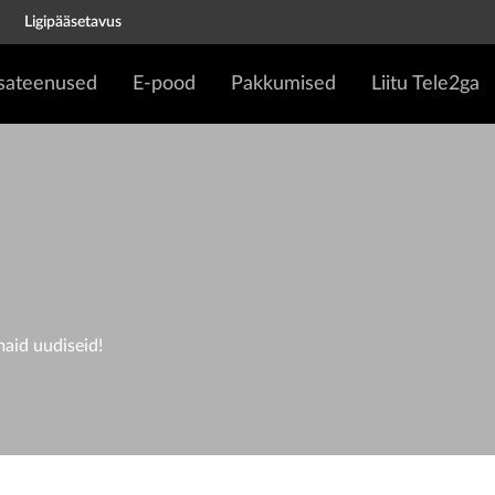
Ligipääsetavus
isateenused
E-pood
Pakkumised
Liitu Tele2ga
D
maid uudiseid!