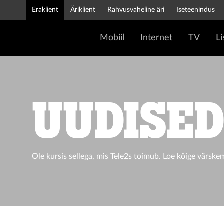
Eraklient
Äriklient
Rahvusvaheline äri
Iseteenindus
Mobiil
Internet
TV
L
UUDISE
Ole kursis sellega, mis Tele2s toimub. Loe kõige värske