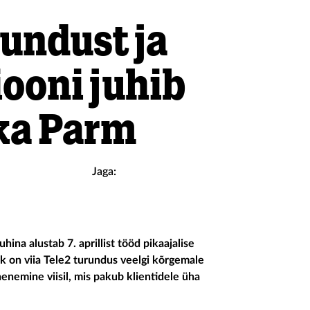
rundust ja
ooni juhib
ka Parm
Jaga:
uhi
na
alustab 7. aprillist tööd pikaajalise
 on viia Tele2 turundus veelgi kõrgemale
nemine viisil, mis pakub klientidele üha