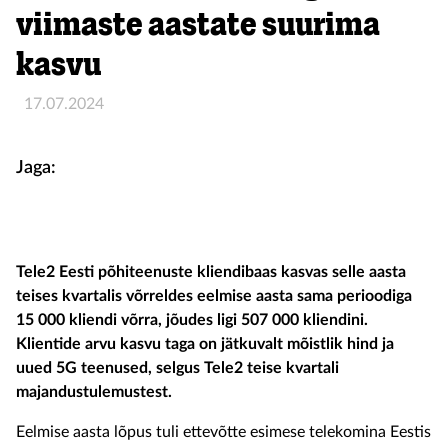
viimaste aastate suurima
kasvu
17.07.2024
Jaga:
Tele2 Eesti põhiteenuste kliendibaas kasvas selle aasta
teises kvartalis võrreldes eelmise aasta sama perioodiga
15 000 kliendi võrra, jõudes ligi 507 000 kliendini.
Klientide arvu kasvu taga on jätkuvalt mõistlik hind ja
uued 5G teenused, selgus Tele2 teise kvartali
majandustulemustest.
Eelmise aasta lõpus tuli ettevõtte esimese telekomina Eestis