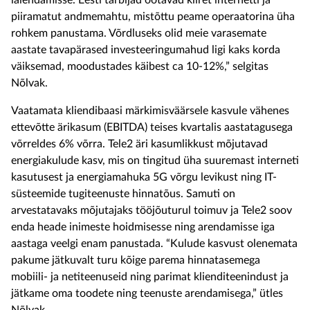
laiendamisse. Eesti tarbijad ootavad kiiret internetti ja
piiramatut andmemahtu, mistõttu peame operaatorina üha
rohkem panustama. Võrdluseks olid meie varasemate
aastate tavapärased investeeringumahud ligi kaks korda
väiksemad, moodustades käibest ca 10-12%,” selgitas
Nõlvak.
Vaatamata kliendibaasi märkimisväärsele kasvule vähenes
ettevõtte ärikasum (EBITDA) teises kvartalis aastatagusega
võrreldes 6% võrra. Tele2 äri kasumlikkust mõjutavad
energiakulude kasv, mis on tingitud üha suuremast interneti
kasutusest ja energiamahuka 5G võrgu levikust ning IT-
süsteemide tugiteenuste hinnatõus. Samuti on
arvestatavaks mõjutajaks tööjõuturul toimuv ja Tele2 soov
enda heade inimeste hoidmisesse ning arendamisse iga
aastaga veelgi enam panustada. “Kulude kasvust olenemata
pakume jätkuvalt turu kõige parema hinnatasemega
mobiili- ja netiteenuseid ning parimat klienditeenindust ja
jätkame oma toodete ning teenuste arendamisega,” ütles