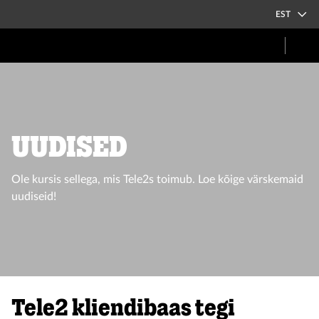
EST
UUDISED
Ole kursis sellega, mis Tele2s toimub. Loe kõige värskemaid
uudiseid!
Tele2 kliendibaas tegi