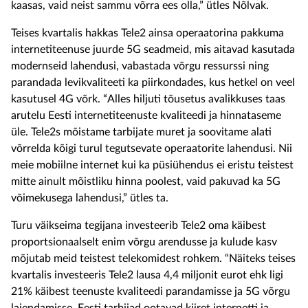
kaasas, vaid neist sammu võrra ees olla,” ütles Nõlvak.
Teises kvartalis hakkas Tele2 ainsa operaatorina pakkuma
internetiteenuse juurde 5G seadmeid, mis aitavad kasutada
modernseid lahendusi, vabastada võrgu ressurssi ning
parandada levikvaliteeti ka piirkondades, kus hetkel on veel
kasutusel 4G võrk. “Alles hiljuti tõusetus avalikkuses taas
arutelu Eesti internetiteenuste kvaliteedi ja hinnataseme
üle. Tele2s mõistame tarbijate muret ja soovitame alati
võrrelda kõigi turul tegutsevate operaatorite lahendusi. Nii
meie mobiilne internet kui ka püsiühendus ei eristu teistest
mitte ainult mõistliku hinna poolest, vaid pakuvad ka 5G
võimekusega lahendusi,” ütles ta.
Turu väikseima tegijana investeerib Tele2 oma käibest
proportsionaalselt enim võrgu arendusse ja kulude kasv
mõjutab meid teistest telekomidest rohkem. “Näiteks teises
kvartalis investeeris Tele2 lausa 4,4 miljonit eurot ehk ligi
21% käibest teenuste kvaliteedi parandamisse ja 5G võrgu