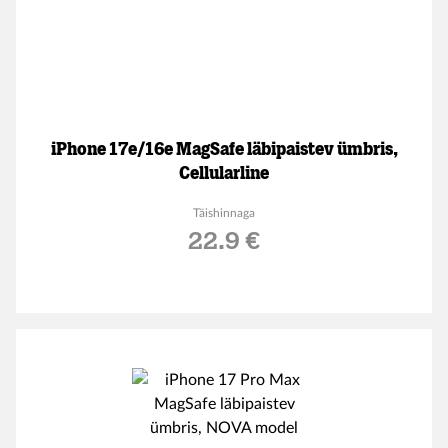
iPhone 17e/16e MagSafe läbipaistev ümbris,
Cellularline
Täishinnaga
22.9 €