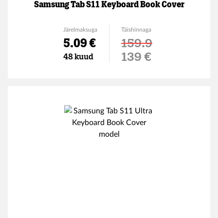
Samsung Tab S11 Keyboard Book Cover
Järelmaksuga
Täishinnaga
5.09 €
159.9
Soodushind
139 €
48 kuud