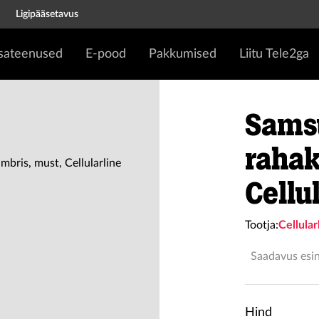
Ligipääsetavus
isateenused
E-pood
Pakkumised
Liitu Tele2ga
Sams
rahak
Cellu
Tootja:
Cellular
Saadavus esi
Hind