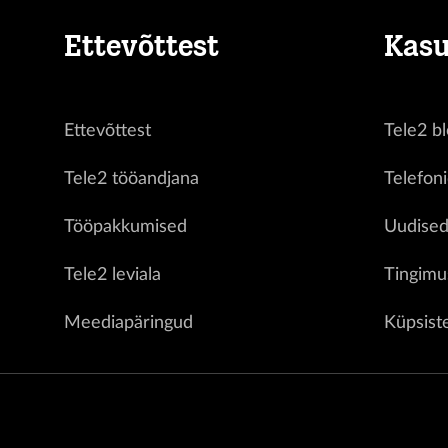
Ettevõttest
Kasu
Ettevõttest
Tele2 bl
Tele2 tööandjana
Telefon
Tööpakkumised
Uudise
Tele2 leviala
Tingimu
Meediapäringud
Küpsist