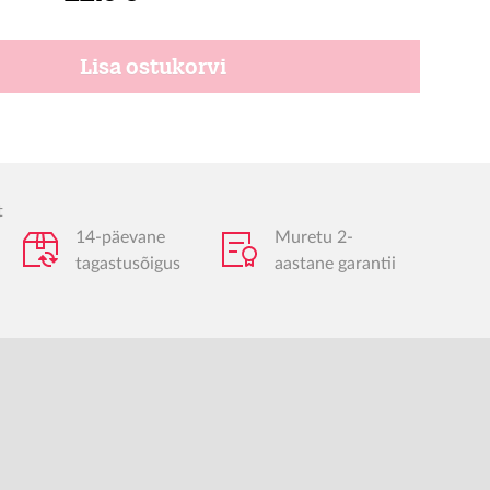
Lisa ostukorvi
t
14-päevane
Muretu 2-
tagastusõigus
aastane garantii