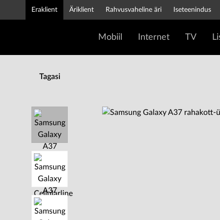
Eraklient
Äriklient
Rahvusvaheline äri
Iseteenindus
Mobiil
Internet
TV
L
Tagasi