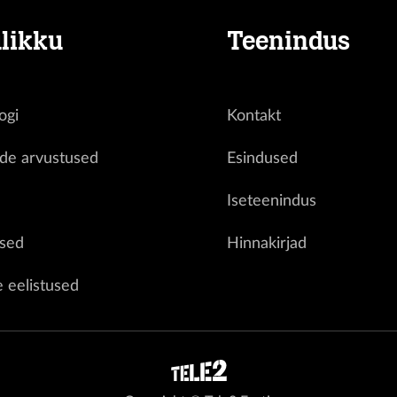
likku
Teenindus
ogi
Kontakt
ide arvustused
Esindused
d
Iseteenindus
sed
Hinnakirjad
e eelistused