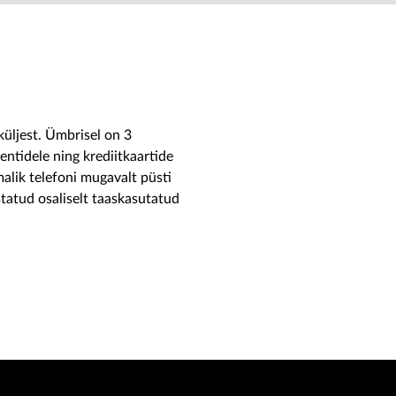
 küljest. Ümbrisel on 3
entidele ning krediitkaartide
alik telefoni mugavalt püsti
tatud osaliselt taaskasutatud