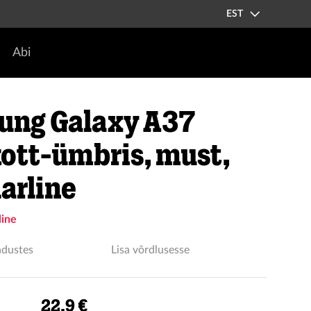
EST
Abi
ung Galaxy A37
ott-ümbris, must,
larline
line
ndustes
Lisa võrdlusesse
22.9 €