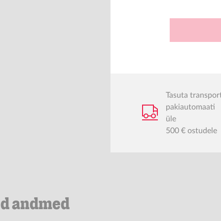
Tasuta transpor
pakiautomaati
üle
500 € ostudele
ed andmed